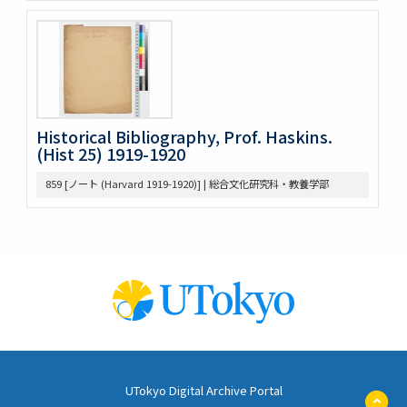
653 高木 講義原稿
657 高木論文原稿など
658 政治学研究会
659 Beard, Charles A.関係
660 東京裁判 木戸弁護など
663 アメリカ研究セミナー
665 原典アメリカ史関係
Historical Bibliography, Prof. Haskins.
669 日本文化関係
(Hist 25) 1919-1920
674 戦争犯罪関係
859 [ノート (Harvard 1919-1920)] | 総合文化研究科・教養学部
677 Foreign Affairs 寄稿論文原稿
678 Farrand著「米国発達史概説」翻訳の件
682 Rockefeller Found.関係
685 World Alliance for Int’l Friendship through the
Churches(0418-
686 アメリカ史?原稿等
690 アメリカ政治関係原稿等
691 Jameson, J. F.
698 満州事変、上海事変
707 Jap.-Amer. Cooperation 米国学生招待
710 IPR, Banff
UTokyo Digital Archive Portal
ペ
711 IPR関係