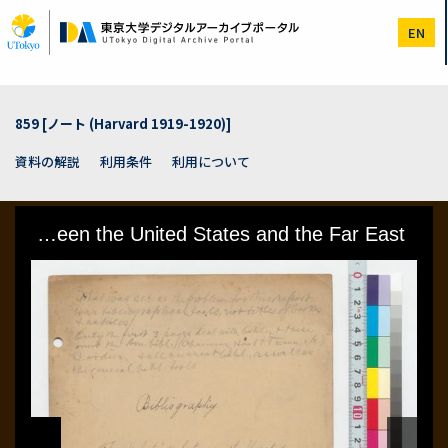
メ
イ
EN
ン
コ
ン
テ
ン
859 [ノート (Harvard 1919-1920)]
ツ
に
資料の解説
利用条件
利用について
移
動