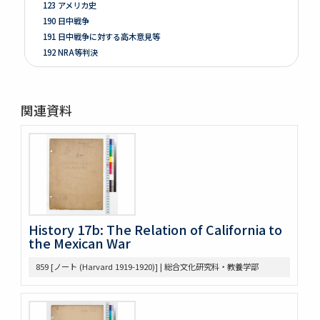
123 アメリカ史
190 日中戦争
191 日中戦争に対する高木意見等
192 NRA等判決
261 Prologue
262 米国ノ伝統ト環境
263 [Conditions of the Colonies in 1760]
関連資料
264 Mitsubishi
275 Phillips Civil War & Reconstruction
278 Turner, FR. J
280 Van Tyne C.H Method of Hist. Research
281 Van Tyne Constitutional Hist.
287 McLaughlin, Reading Notes CONST. H. I.
289 Reading Notes
293 Pacific
History 17b: The Relation of California to
the Mexican War
304 Lincoln
368 Const.’l law
859 [ノート (Harvard 1919-1920)] | 総合文化研究科・教養学部
371 Brown bibliography, Journal Club, U of M, 1921-22
372 Bibliography on League of Nations
373 Bibliography, Hibiya Lib’y, Carnegie Endowment
Donation