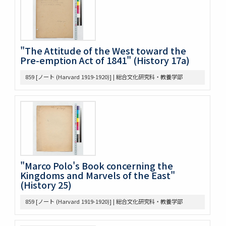
375 Bibliographical Tools, Bibliography on the Relations
bet. US + Far East
380 DOW, EARLE W. (UM) Note Taking
382 Pacific [ ] officer
"The Attitude of the West toward the
388 Elections, 1934-1936
Pre-emption Act of 1841" (History 17a)
389 Election of 1936
391 Examination
859 [ノート (Harvard 1919-1920)] | 総合文化研究科・教養学部
393 軍備制限
397 Hawai Jap Popula
405 Arable Land, Farms
406 Law regard[in]g Immigration
407 Emigrant Protection Law Lemieux Agree’t &
Gentlemen’s Ag.
410 [land question in the west]
411 Jernegan Y.N.’s attitude tow. Land policy
"Marco Polo's Book concerning the
419 Johnson Lectures
Kingdoms and Marvels of the East"
425 高木抜刷及び英文メモ
(History 25)
426 英文ノート
434 14. Survey Jap. Stud. 35
859 [ノート (Harvard 1919-1920)] | 総合文化研究科・教養学部
437 5. 英文メモ
438 4. 英文メモ