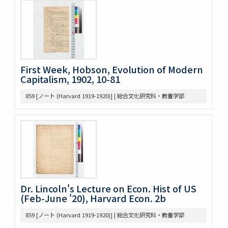
439 3. McLaughlin 1922
440 2. Lecture Notes + Reading Notes
441 1. U. Chicago
445 6. American Constitutional History, Prof. McIlwain
575 Magsaysay Award
583 Neesima, Joe
First Week, Hobson, Evolution of Modern
585 Nitobe Journals、新渡戸奨学資金
Capitalism, 1902, 10-81
594 Peace Machinery
859 [ノート (Harvard 1919-1920)] | 総合文化研究科・教養学部
628 高木原稿・メモ
629 新渡戸英文著作集関係書類
636 高木原稿 米国革命の政治思想、基本的人権
637 高木原稿(東大以外での講演)
644 NRA関係資料
645 高木原稿とメモ(革新主義)
646 高木原稿とメモ (economic revolution)
647 高木原稿 (Wilson, W)
Dr. Lincoln's Lecture on Econ. Hist of US
648 高木原稿 (奴隷問題)
(Feb-June '20), Harvard Econ. 2b
649 高木原稿、メモ (参政権)
650 高木原稿、メモ
859 [ノート (Harvard 1919-1920)] | 総合文化研究科・教養学部
652 高木原稿