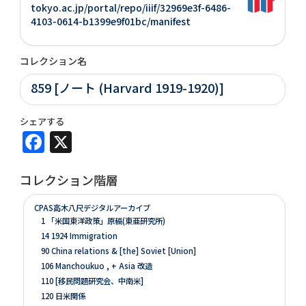
tokyo.ac.jp/portal/repo/iiif/32969e3f-6486-
4103-0614-b1399e9f01bc/manifest
コレクション名
859 [ノート (Harvard 1919-1920)]
シェアする
Facebook
X
コレクション階層
CPAS高木八尺デジタルアーカイブ
1 「米国東洋政策」原稿(東亜研究所)
14 1924 Immigration
90 China relations & [the] Soviet [Union]
106 Manchoukuo , + Asia 改造
110 [移民問題研究会、中南米]
120 日米関係