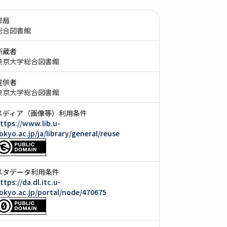
部局
総合図書館
所蔵者
東京大学総合図書館
提供者
東京大学総合図書館
メディア（画像等）利用条件
ttps://www.lib.u-
okyo.ac.jp/ja/library/general/reuse
メタデータ利用条件
ttps://da.dl.itc.u-
okyo.ac.jp/portal/node/470675