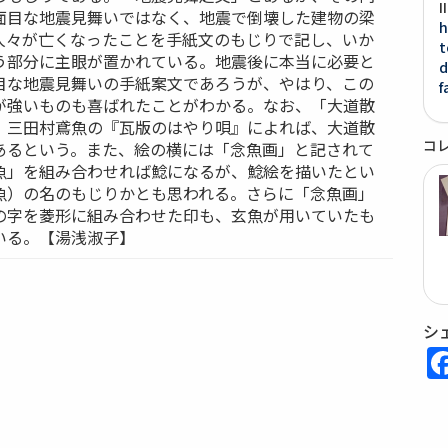
面目な地震見舞いではなく、地震で倒壊した建物の梁
h
人々が亡くなったことを手紙文のもじりで記し、いか
t
う部分に主眼が置かれている。地震後に本当に必要と
d
目な地震見舞いの手紙案文であろうが、やはり、この
f
が強いものも喜ばれたことがわかる。なお、「大道散
、三田村鳶魚の『瓦版のはやり唄』によれば、大道散
コ
あるという。また、絵の横には「念魚画」と記されて
魚」を組み合わせれば鯰になるが、鯰絵を描いたとい
魚）の名のもじりかとも思われる。さらに「念魚画」
の字を菱形に組み合わせた印も、玄魚が用いていたも
いる。【湯浅淑子】
シ