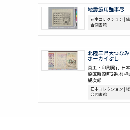
地震節用難事尽
石本コレクション | 総
合図書館
北陸三県大つなみ
ホーカイぶし
画工・印刷発行:日
橋区新葭町2番地 楠
橘次郎
石本コレクション | 総
合図書館