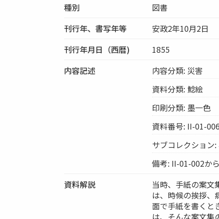
種別
図書
刊行年、書写年等
安政2年10月2日
刊行年月日（西暦)
1855
内容記述
内容分類: 災害
資料分類: 鯰絵
印刷分類: 墨一色
資料番号: II-01-00
サブコレクション:
備考: II-01-002か
資料解説
当時、手紙の案文
は、時候の挨拶、
面で手紙を書くと
は、そんな案文集