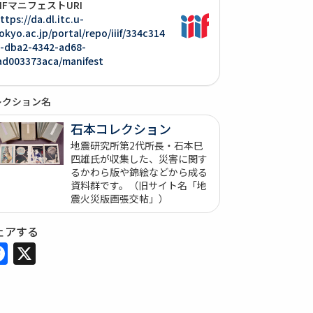
IIIFマニフェストURI
ttps://da.dl.itc.u-
okyo.ac.jp/portal/repo/iiif/334c314
-dba2-4342-ad68-
ad003373aca/manifest
レクション名
石本コレクション
地震研究所第2代所長・石本巳
四雄氏が収集した、災害に関す
るかわら版や錦絵などから成る
資料群です。（旧サイト名「地
震火災版画張交帖」）
ェアする
Facebook
X