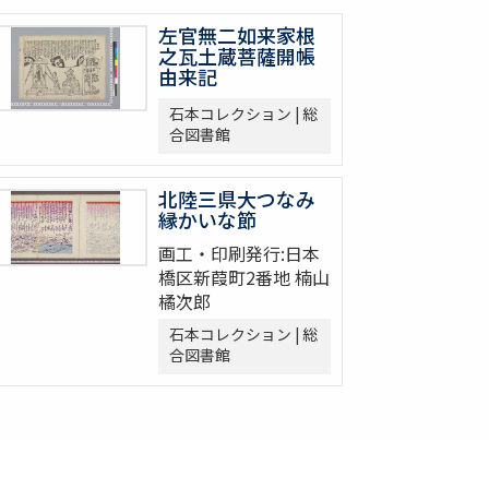
左官無二如来家根
之瓦土蔵菩薩開帳
由来記
石本コレクション | 総
合図書館
北陸三県大つなみ
縁かいな節
画工・印刷発行:日本
橋区新葭町2番地 楠山
橘次郎
石本コレクション | 総
合図書館