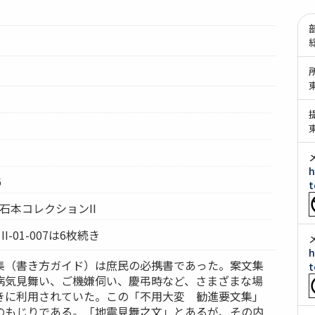
h
6
t
 石本コレクションII
らII-01-007は6枚続き
h
集（書き方ガイド）は庶民の必携書であった。案文集
t
病気見舞い、ご機嫌伺い、慶弔時など、さまざまな場
きに利用されていた。この「不用大変 勧進要文集」
のもじりである。「地震見舞之文」とあるが、その内