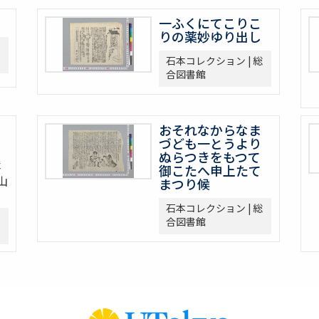
一ふくにてこりこ
りの薬妙ゆり出し
石本コレクション | 総
合図書館
おそれなからなま
づども一とうより
ぬらつきをもつて
本
御こたへ申上たて
山
まつり候
石本コレクション | 総
合図書館