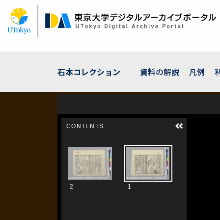
メ
イ
ン
コ
ン
テ
ン
石本コレクション
資料の解説
凡例
ツ
に
移
動