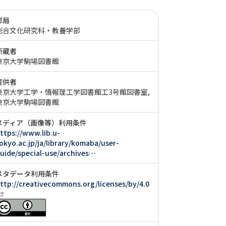
部局
総合文化研究科・教養学部
所蔵者
東京大学駒場図書館
提供者
東京大学工学・情報理工学図書館工3号館図書室
東京大学駒場図書館
メディア（画像等）利用条件
ttps://www.lib.u-
okyo.ac.jp/ja/library/komaba/user-
uide/special-use/archives…
メタデータ利用条件
ttp://creativecommons.org/licenses/by/4.0