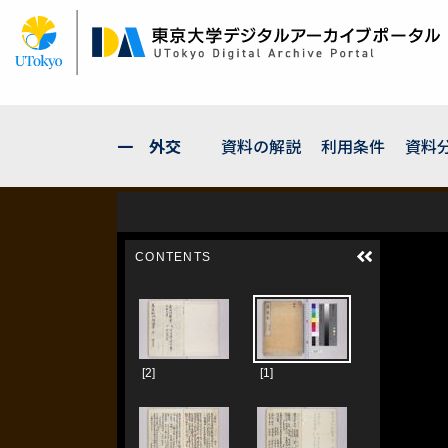
メ
イ
ン
コ
ン
テ
ン
一 外交
資料の解説
利用条件
資料
ツ
に
移
動