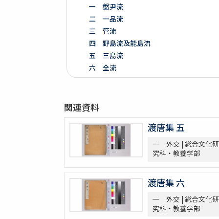
一 盤尹流
二 一品流
三 管流
四 野島流及能島流
五 三島流
六 全流
七 諸流
第二部門 水軍雑纂
関連資料
第三部門 艦船
一 木割
渡唐集 五
二 造船
三 洋式船
一 外交 | 総合文化研
究科・教養学部
第四部門 外交・海防
一 外交
二 海防
渡唐集 六
三 漂流
一 外交 | 総合文化研
第五部門 史書雑纂
究科・教養学部
一 軍記