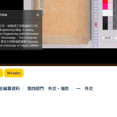
r
Mirador
志編纂資料
第四部門 外交・海防
一 外交