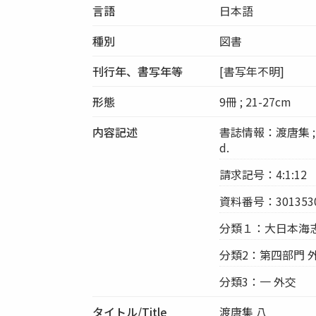
言語
日本語
種別
図書
刊行年、書写年等
[書写年不明]
形態
9冊 ; 21-27cm
内容記述
書誌情報：渡唐集 ; 1 -
d.
請求記号：4:1:12
資料番号：3013530
分類１：大日本海
分類2：第四部門 
分類3：一 外交
タイトル/Title
渡唐集 八