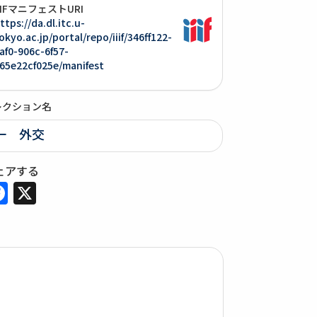
IIIFマニフェストURI
ttps://da.dl.itc.u-
okyo.ac.jp/portal/repo/iiif/346ff122-
af0-906c-6f57-
65e22cf025e/manifest
レクション名
一 外交
ェアする
Facebook
X