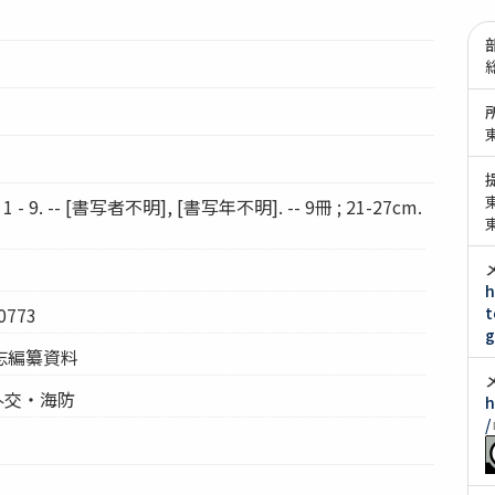
 9. -- [書写者不明], [書写年不明]. -- 9冊 ; 21-27cm.
h
773
t
g
志編纂資料
外交・海防
h
/