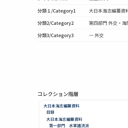
分類１/Category1
大日本海志編纂資
分類2/Category2
第四部門 外交・海
分類3/Category3
一 外交
コレクション階層
大日本海志編纂資料
目録
大日本海志編纂資料
第一部門 水軍諸流派