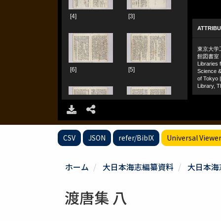
CSV
JSON
refer/BibIX
Universal Viewe
ホーム
大日本海志編纂資料
大日本海
渡唐集 八