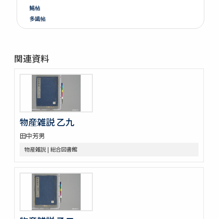
鯣帖
多識帖
明治六年墺國博覽會出品寫真帖
教草
台湾帖
関連資料
神都印刷帖附農業館掛図・絵
共進会並水産博覧会帖
繭絲織物陶漆器共進会帖
博物學寫眞圖
鳥類標本及寫眞圖
蟲譜 3巻
物産雑説 乙九
雀巣庵禽譜
田中芳男
隨観冩真 20巻 (存4巻)
蟲豸圖譜 (存2巻)
物産雑説 | 総合図書館
禽譜
坤輿圖説
象志
鶴虱攷 1巻附聖恵方1巻醫方類聚撮鈔1巻
薩州産物録
搾油濫觴 1巻裏書1巻附考1巻