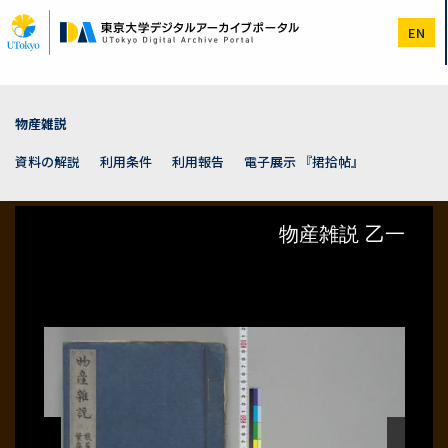
メ
イ
EN
ン
コ
ン
テ
ン
物産雑説
ツ
に
資料の解説
利用条件
利用報告
電子展示 『捃拾帖』
移
動