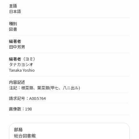
言語
日本語
種別
図書
編著者
田中芳男
編著者（ヨミ）
タナカヨシオ
Tanaka Yoshio
内容記述
注記：根菜類、葉菜類(甲七、八ニ出ル)
請求記号：A00:5764
画像数：198
部局
総合図書館