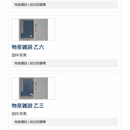
物産雑説 | 総合図書館
蟲譜 11巻
砂挼子蠨蛸圖説
麞説
蘭畹摘芳 初編3巻
有用植物圖 3巻
動物訓蒙
動物學 2巻
物産雑説 乙六
内外博覽會ニ關スル調査資料
田中芳男
物産雑説 | 総合図書館
物産雑説 乙三
田中芳男
物産雑説 | 総合図書館