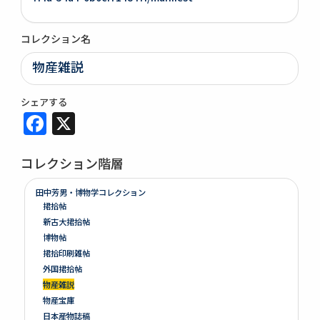
コレクション名
物産雑説
シェアする
Facebook
X
コレクション階層
田中芳男・博物学コレクション
捃拾帖
新古大捃拾帖
博物帖
捃拾印刷雑帖
外国捃拾帖
物産雑説
物産宝庫
日本産物誌稿