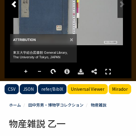
CSV
JSON
refer/BibIX
Universal Viewer
Mirador
ホーム
田中芳男・博物学コレクション
物産雑説
物産雑説 乙一