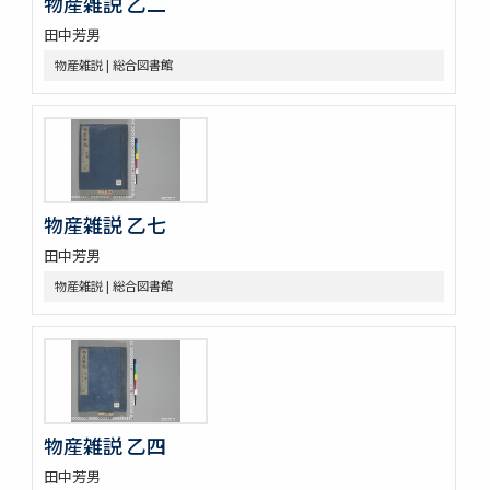
物産雑説 乙二
甘蔗記 1巻附1巻
田中芳男
砂糖製作記 : 砂糖の作りかたをしる
合食禁 : 同時忌物
物産雑説 | 総合図書館
大同類聚方 100巻 (存76巻)
傳演味玄集 3巻
周定王救荒本草和名選 14巻
羊歯印影圖
新定羊齒目録 1巻附羊歯目録1巻
尾張吉田雀巣庵主人遺稿草木写生図
物産雑説 乙七
救荒夲草記聞 14巻附救荒野譜紀聞1巻補遺1巻
艸木譜目録 2巻
田中芳男
雀巣庵植物印葉圖
物産雑説 | 総合図書館
南海包譜 3巻附録1巻
本草圖譜 (存78巻)
草木冩生啚 4巻
筑肥植物一斑 : 明治十ニ年紀行抜萃
蟲豸類 1巻付1巻
南海禽譜 6巻
物産雑説 乙四
鯨鰌正圖
南紀熊野浦漁者太地角右衞門所藏鯨魚種品圖目
田中芳男
鯨記 1巻補遺1巻