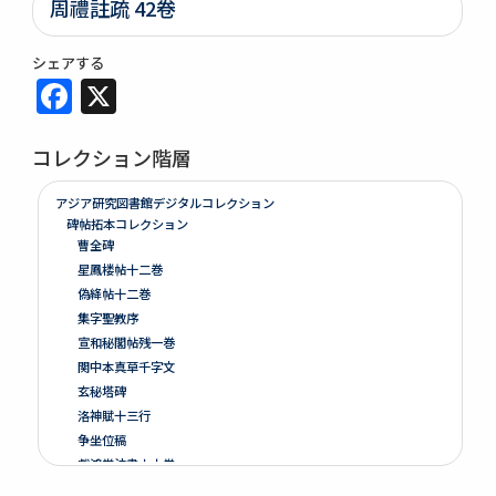
周禮註疏 42卷
シェアする
Facebook
X
コレクション階層
アジア研究図書館デジタルコレクション
碑帖拓本コレクション
曹全碑
星鳳楼帖十二巻
偽絳帖十二巻
集字聖教序
宣和秘閣帖残一巻
関中本真草千字文
玄秘塔碑
洛神賦十三行
争坐位稿
戯鴻堂法書十六巻
泉州本淳化閣帖十巻闕四巻