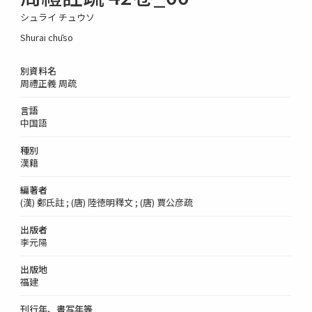
シュライ チュウソ
Shurai chūso
別資料名
周禮正義 周疏
言語
中国語
種別
漢籍
編著者
(漢) 鄭氏註 ; (唐) 陸徳明釋文 ; (唐) 賈公彦疏
出版者
李元陽
出版地
福建
刊行年、書写年等