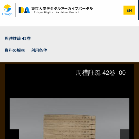
メ
イ
EN
ン
コ
ン
テ
ン
周禮註疏 42卷
ツ
に
資料の解説
利用条件
移
動