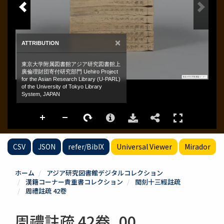
CSV
JSON
refer/BibIX
Universal Viewer
Mirador
ホーム
アジア研究図書館デジタルコレクション
漢籍コーナー貴重書コレクション
閩刻十三經註疏
周禮註疏 42卷
周禮註疏 42卷_00