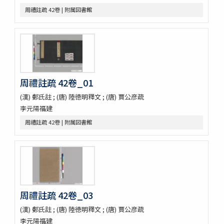
第五才子書施耐菴水滸伝 七十五卷
周禮註疏 42卷 | 附属図書館
李卓吾先生批点忠義水滸伝
評論出像水滸伝 [E4651]
評論出像水滸伝 [E46_63]
水滸傳語譯 [E4692]
U-PARLセレクション
古今歴代十八史略二巻首一巻
周禮註疏 42卷_01
元氏長慶集残五巻
増広竜龕手鑑八巻
(漢) 鄭氏註 ; (唐) 陸徳明釋文 ; (唐) 賈公彦疏
宋版大蔵経零本五巻
李元陽福建
論語集解残四巻
周禮註疏 42卷 | 附属図書館
纂図附音増広古注千字文三巻
医方大成論一巻
Pagoda de Dakao
Vedische und Sanskrit-Syntax
争春園全伝（アジア）
争春園全伝（総合図書館）
韻府羣玉
周禮註疏 42卷_03
One hundred quatrains from the Rubáiyát of Omar
(漢) 鄭氏註 ; (唐) 陸徳明釋文 ; (唐) 賈公彦疏
Khayyam
李元陽福建
Bản chỉ cách đọc và ý nghīa Annam các chữ nho trong