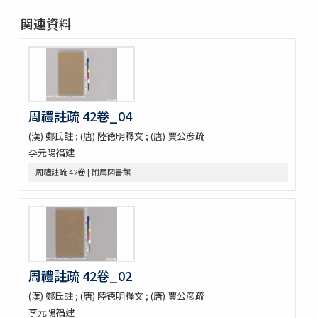
停雲館帖十二巻
関連資料
偽絳帖残一巻
拪先塋記
顔氏家廟碑
張遷碑
曹全碑
争坐位稿
周禮註疏 42卷_04
古今歴代法帖
(漢) 鄭氏註 ; (唐) 陸徳明釋文 ; (唐) 賈公彦疏
朴彭年草書千字文
李元陽福建
金麟厚草書千字文
水滸伝コレクション
周禮註疏 42卷 | 附属図書館
鍾伯敬先生批評水滸伝一百巻一百回
新刻全像忠義水滸誌伝二十五巻一百十五回
水滸伝全本三十巻
水滸傳全本 三十巻 [漢籍：D（貴重書）]
新刻全像水滸傳 二十五巻一百十五回
忠義水滸全書 一百二十回首一巻図一巻坿宣和遺事一巻
周禮註疏 42卷_02
忠義水滸全書 一百二十回存四回
忠義水滸全伝 百二十回
(漢) 鄭氏註 ; (唐) 陸徳明釋文 ; (唐) 賈公彦疏
忠義水滸全伝 120回図1卷,宣和遺事 1卷
李元陽福建