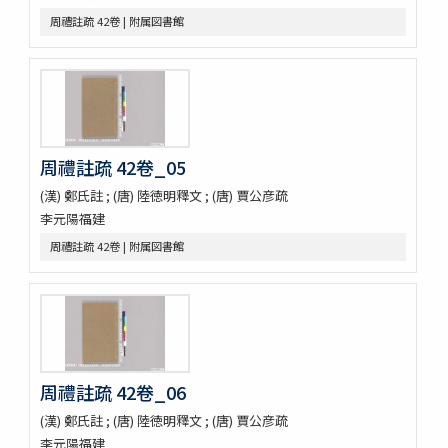
sách tứ thư／四書不二字音義撮要
周禮註疏 42卷 | 附属図書館
佛印産薬用植物（下巻）
佛印の政治經濟状況と印度支那人の希望事項
泰・佛印における宣傳戰
佛印文化情報 第五号
薬用植物
A NATURALIST IN WESTERN CHINA
周禮註疏 42卷_05
印度哲學小史
依立世阿毘曇論日月行品考定暦原・須彌界日道中路八線表根・瞿
(漢) 鄭氏註 ; (唐) 陸徳明釋文 ; (唐) 賈公彦疏
曇氏暦稿
李元陽福建
宿曜經算曜直章第七・瞿曇氏暦草稿・古今交食考・立世阿毘曇暦
法推歩
周禮註疏 42卷 | 附属図書館
梵暦考證
宿曜経鈔
梵暦議考巻一・梵暦法數原
五事毘婆沙論口義
阿毘達磨倶舎論略釋私記
阿毘達磨倶舎論 [L_161762]
周禮註疏 42卷_06
エジプト学研究のためのデジタル資源／Digital Resources for
Egyptian Studies
(漢) 鄭氏註 ; (唐) 陸徳明釋文 ; (唐) 賈公彦疏
Denkmaeler aus Aegypten und Aethiopien
李元陽福建