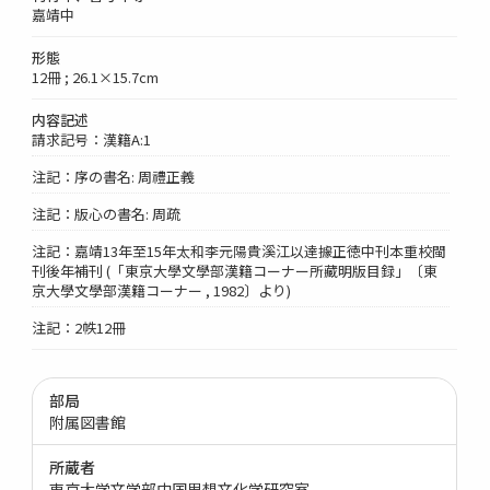
嘉靖中
形態
12冊 ; 26.1×15.7cm
内容記述
請求記号：漢籍A:1
注記：序の書名: 周禮正義
注記：版心の書名: 周疏
注記：嘉靖13年至15年太和李元陽貴溪江以達據正徳中刊本重校閩
刊後年補刊 (「東京大學文學部漢籍コーナー所藏明版目録」〔東
京大學文學部漢籍コーナー , 1982〕より)
注記：2帙12冊
部局
附属図書館
所蔵者
東京大学文学部中国思想文化学研究室