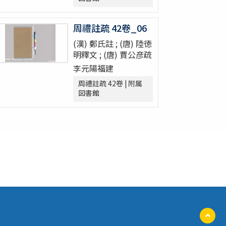
周禮註疏 42卷_06
(漢) 鄭氏註 ; (唐) 陸徳
明釋文 ; (唐) 賈公彦疏
李元陽福建
周禮註疏 42卷 | 附属
図書館
ペ
ー