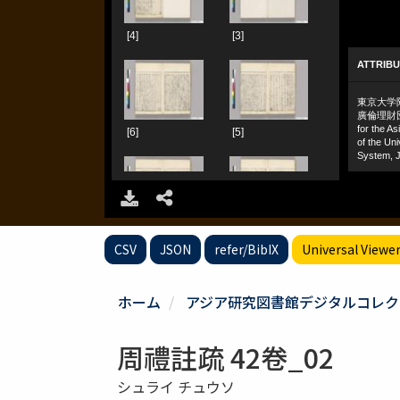
CSV
JSON
refer/BibIX
Universal Viewe
ホーム
アジア研究図書館デジタルコレク
周禮註疏 42卷_02
シュライ チュウソ