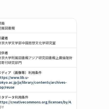
部局
附属図書館
所蔵者
東京大学文学部中国思想文化学研究室
提供者
東京大学附属図書館アジア研究図書館上廣倫理財
団寄付研究部門
メディア（画像等）利用条件
ttps://www.lib.u-
okyo.ac.jp/ja/library/contents/archives-
op/reuse
メタデータ利用条件
ttps://creativecommons.org/licenses/by/4.
/