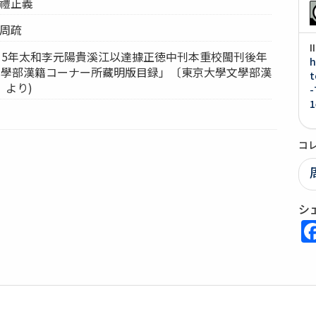
周禮正義
 周疏
15年太和李元陽貴溪江以達據正徳中刊本重校閩刊後年
h
學文學部漢籍コーナー所藏明版目録」〔東京大學文學部漢
t
2〕より)
-
1
コ
シ