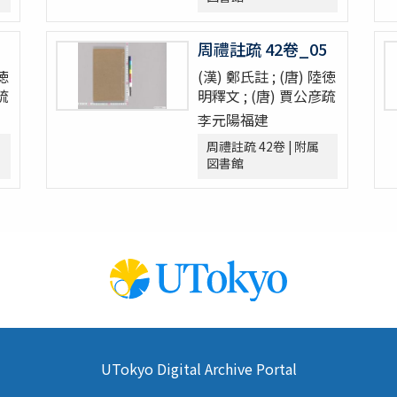
周禮註疏 42卷_05
陸徳
(漢) 鄭氏註 ; (唐) 陸徳
疏
明釋文 ; (唐) 賈公彦疏
李元陽福建
周禮註疏 42卷 | 附属
図書館
宣和遺事一巻
UTokyo Digital Archive Portal