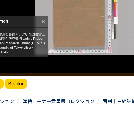
r
Mirador
ション
漢籍コーナー貴重書コレクション
閩刻十三經註