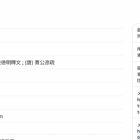
 陸徳明釋文 ; (唐) 賈公彦疏
h
t
t
cm
h
0