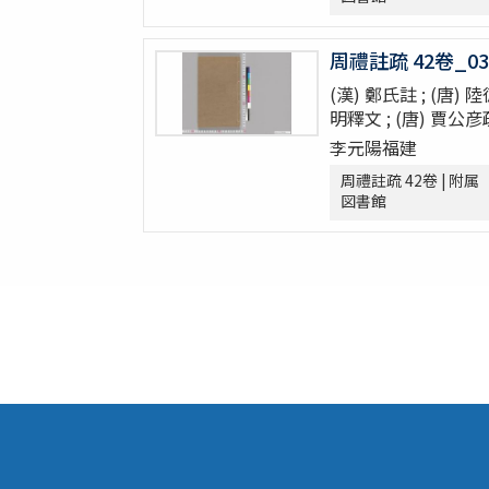
古今歴代法帖
朴彭年草書千字文
周禮註疏 42卷_03
金麟厚草書千字文
(漢) 鄭氏註 ; (唐) 
水滸伝コレクション
明釋文 ; (唐) 賈公彦
鍾伯敬先生批評水滸伝一百巻一百回
李元陽福建
新刻全像忠義水滸誌伝二十五巻一百十五回
周禮註疏 42卷 | 附属
水滸伝全本三十巻
図書館
水滸傳全本 三十巻 [漢籍：D（貴重書）]
新刻全像水滸傳 二十五巻一百十五回
忠義水滸全書 一百二十回首一巻図一巻坿
忠義水滸全書 一百二十回存四回
忠義水滸全伝 百二十回
忠義水滸全伝 120回図1卷,宣和遺事 1卷
第五才子書施耐菴水滸伝 七十五卷
李卓吾先生批点忠義水滸伝
評論出像水滸伝 [E4651]
評論出像水滸伝 [E46_63]