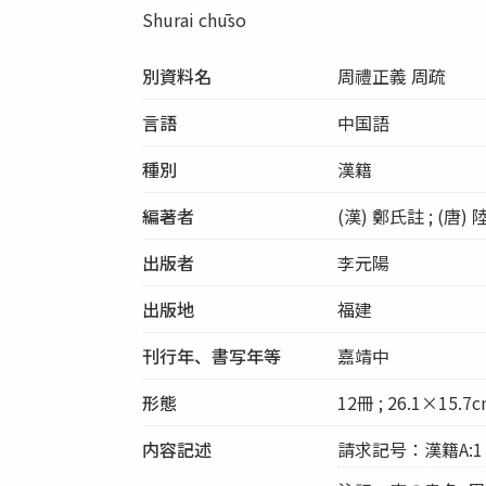
Shurai chūso
別資料名
周禮正義 周疏
言語
中国語
種別
漢籍
編著者
(漢) 鄭氏註 ; (唐)
出版者
李元陽
出版地
福建
刊行年、書写年等
嘉靖中
形態
12冊 ; 26.1×15.7
内容記述
請求記号：漢籍A:1