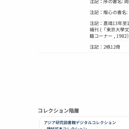
注記：序の書名: 
注記：版心の書名:
注記：嘉靖13年至
補刊 (「東京大
籍コーナー , 198
注記：2帙12冊
コレクション階層
アジア研究図書館デジタルコレクション
碑帖拓本コレクション