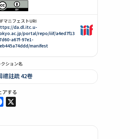
IIIFマニフェストURI
ttps://da.dl.itc.u-
okyo.ac.jp/portal/repo/iiif/a4ed7f13
7d60-a67f-97e1-
eb445a74ddd/manifest
レクション名
周禮註疏 42卷
ェアする
Facebook
X