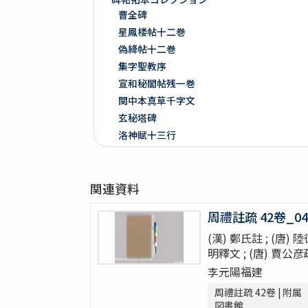
曹全碑
星鳳楼帖十二巻
偽絳帖十二巻
集字聖教序
宣和秘閣帖残一巻
関中本真草千字文
玄秘塔碑
洛神賦十三行
争坐位稿
戯鴻堂法書十六巻
関連資料
泉州本淳化閣帖十巻闕四巻
停雲館帖十二巻
周禮註疏 42卷_04
偽絳帖残一巻
(漢) 鄭氏註 ; (唐) 
拪先塋記
明釋文 ; (唐) 賈公彦
顔氏家廟碑
李元陽福建
張遷碑
曹全碑
周禮註疏 42卷 | 附属
図書館
争坐位稿