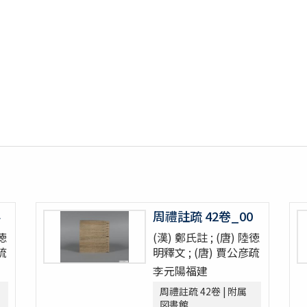
周禮註疏 42卷_00
陸徳
(漢) 鄭氏註 ; (唐) 陸徳
疏
明釋文 ; (唐) 賈公彦疏
李元陽福建
周禮註疏 42卷 | 附属
図書館