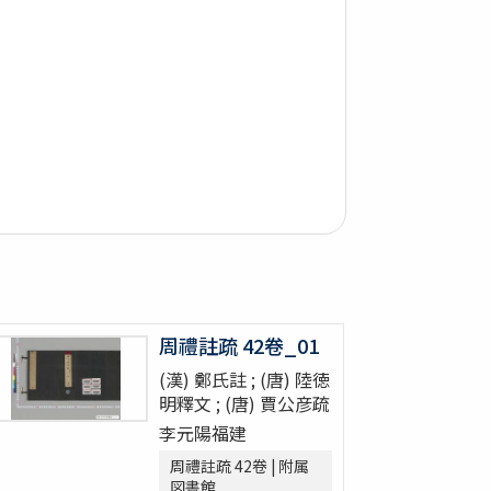
周禮註疏 42卷_01
(漢) 鄭氏註 ; (唐) 陸徳
明釋文 ; (唐) 賈公彦疏
李元陽福建
周禮註疏 42卷 | 附属
図書館