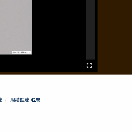
疏
周禮註疏 42卷