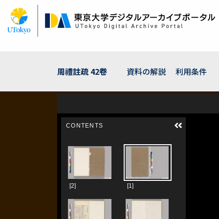
メ
イ
ン
コ
ン
テ
ン
周禮註疏 42卷
資料の解説
利用条件
ツ
に
移
動