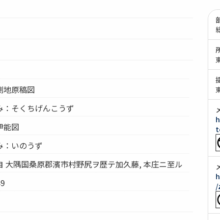
測地原稿図
み：そくちげんこうず
h
伊能図
t
み：いのうず
 大隅国桑原郡濱市村野尻ヲ歴テ加久藤, 本庄ニ至ル
h
9
/