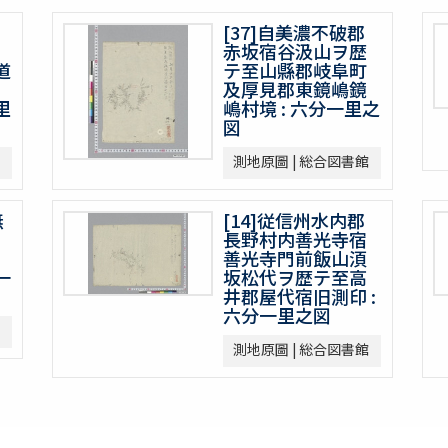
[37]自美濃不破郡
赤坂宿谷汲山ヲ歴
道
テ至山縣郡岐阜町
及厚見郡東鏡嶋鏡
里
嶋村境 : 六分一里之
図
測地原圖 | 総合図書館
無
[14]従信州水内郡
長野村内善光寺宿
善光寺門前飯山湏
一
坂松代ヲ歴テ至高
井郡屋代宿旧測印 :
六分一里之図
測地原圖 | 総合図書館