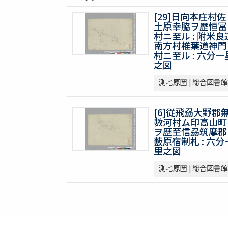
[29]日向本庄村佐
土原幸脇ヲ歴恒冨
村ニ至ル : 附米良
南方村椎葉道神門
村ニ至ル : 六分一
之図
測地原圖 | 総合図書館
[6]従飛刕大野郡
數河村ム印高山町
ヲ歴至信刕筑摩郡
藪原宿制札 : 六分
里之図
測地原圖 | 総合図書館