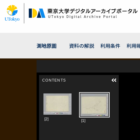
メ
イ
ン
コ
ン
テ
ン
測地原圖
資料の解説
利用条件
利用
ツ
に
移
動