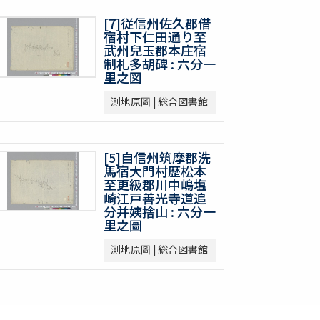
[7]従信州佐久郡借
宿村下仁田通り至
武州兒玉郡本庄宿
制札多胡碑 : 六分一
里之図
測地原圖 | 総合図書館
[5]自信州筑摩郡洗
馬宿大門村歴松本
至更級郡川中嶋塩
崎江戸善光寺道追
分并姨捨山 : 六分一
里之圖
測地原圖 | 総合図書館