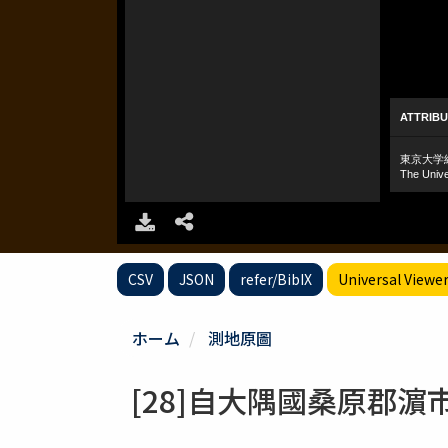
CSV
JSON
refer/BibIX
Universal Viewe
ホーム
測地原圖
[28]自大隅國桑原郡濵