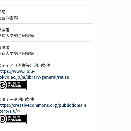
部局
総合図書館
所蔵者
東京大学総合図書館
提供者
東京大学総合図書館
メディア（画像等）利用条件
ttps://www.lib.u-
okyo.ac.jp/ja/library/general/reuse
メタデータ利用条件
ttps://creativecommons.org/publicdomain
zero/1.0/