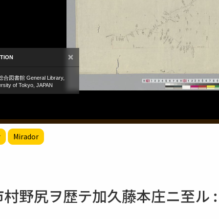
r
Mirador
市村野尻ヲ歴テ加久藤本庄ニ至ル :