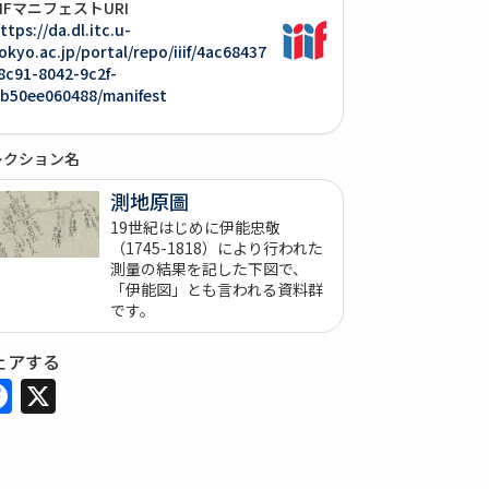
IIIFマニフェストURI
ttps://da.dl.itc.u-
okyo.ac.jp/portal/repo/iiif/4ac68437
8c91-8042-9c2f-
b50ee060488/manifest
レクション名
測地原圖
19世紀はじめに伊能忠敬
（1745-1818）により行われた
測量の結果を記した下図で、
「伊能図」とも言われる資料群
です。
ェアする
Facebook
X