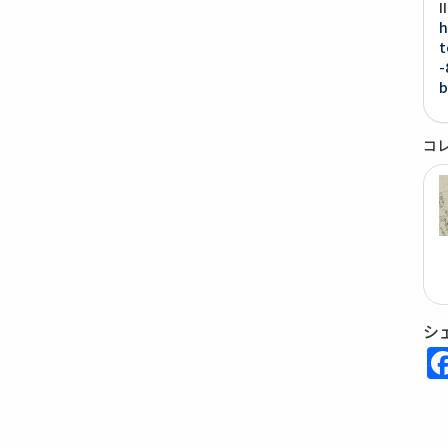
h
t
-
b
コ
シ