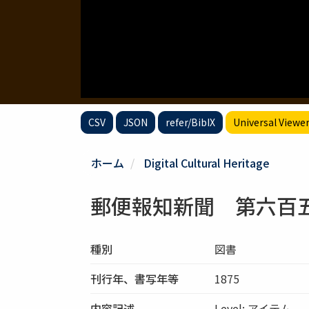
CSV
JSON
refer/BibIX
Universal Viewe
ホーム
Digital Cultural Heritage
郵便報知新聞 第六百
種別
図書
刊行年、書写年等
1875
内容記述
Level: アイテム