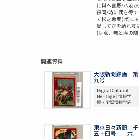
に與へ喜野/ハ汝か
孫同/時に偶を得
て松之助実(げ)に
覺して之を納れ互
(レ点、無と滞の間
関連資料
大阪新聞錦画 第
九号
Digital Cultural
Heritage | 情報学
環・学際情報学府
東京日々新聞 千
五十四号 ［六］