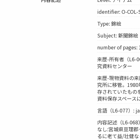
identifier: O-COL
Type: 錦絵
Subject: 新聞錦絵
number of pages: 
来歴-所有者（L6-
究資料センター
来歴-現物資料の来歴
究所に移管。198
存されていたものを
資料保存スペース
言語（L6-077）: ja
内容記述（L6-0
なし:宮城県亘理
るに老て益/壮健