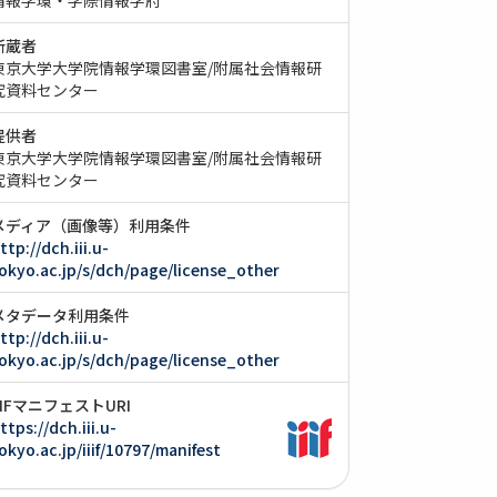
所蔵者
東京大学大学院情報学環図書室/附属社会情報研
究資料センター
提供者
東京大学大学院情報学環図書室/附属社会情報研
究資料センター
メディア（画像等）利用条件
ttp://dch.iii.u-
okyo.ac.jp/s/dch/page/license_other
メタデータ利用条件
ttp://dch.iii.u-
okyo.ac.jp/s/dch/page/license_other
IIIFマニフェストURI
ttps://dch.iii.u-
okyo.ac.jp/iiif/10797/manifest