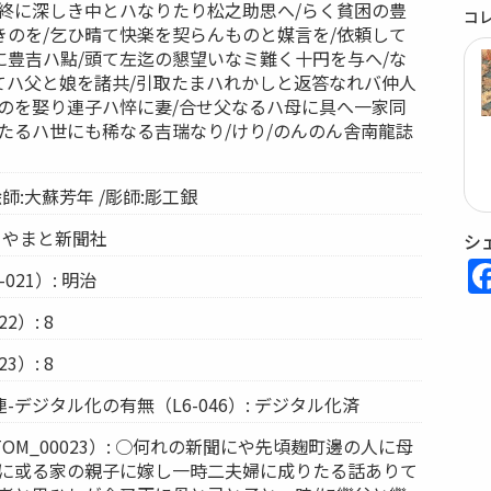
れ終に深しき中とハなりたり松之助思へ/らく貧困の豊
コ
きのを/乞ひ晴て快楽を契らんものと媒言を/依頼して
に豊吉ハ點/頭て左迄の懇望いなミ難く十円を与へ/な
てハ父と娘を諸共/引取たまハれかしと返答なれバ仲人
きのを娶り連子ハ悴に妻/合せ父なるハ母に具へ一家同
たるハ世にも稀なる吉瑞なり/けり/のんのん舎南龍誌
 絵師:大蘇芳年 /彫師:彫工銀
: やまと新聞社
シ
021）: 明治
2）: 8
3）: 8
デジタル化の有無（L6-046）: デジタル化済
OM_00023）: ○何れの新聞にや先頃麹町邊の人に母
/に或る家の親子に嫁し一時二夫婦に成りたる話ありて