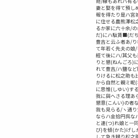
奇/縁もあれハ有
妻と娶を得て預し
報を得たり是ハ宮城
に住せる農熊澤松之
るか家に六十余/の
だ)にハ駄賃■(だ
豊吉と云ふ者あ/り
て年若く先夫の娘/
經て後にハ/其父も
りと懇(ねんごろ)
れて豊吉/ハ鹽など
りけるに松之助も
から自然と親ミ昵(
に思惟(しゆい)す
我に與へさる理あ
懇意(こんい)の者
我も見らる/ヽ通り
ならハ金拾円呉なバ
と連(つ)れ娘と一
び)を傾(かた)げ
して急き歸り松之