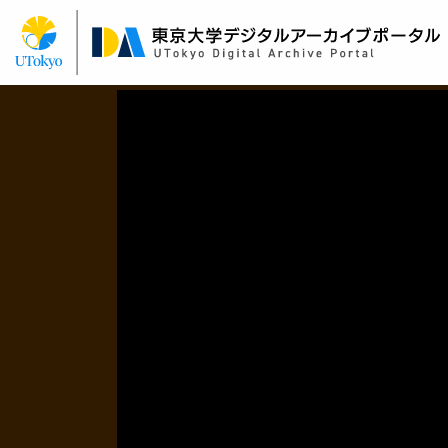
メ
イ
ン
コ
ン
テ
ン
ツ
に
移
動