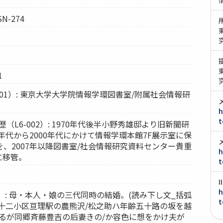
-SN-274
1
001）: 東京大学大学院情報学環図書室/附属社会情報研
h
t
（L6-002）: 1970年代後半小野秀雄邸より旧新聞研
0年代から2000年代にかけて情報学環本館7F展示室に保
、2007年以降図書室/社会情報研究資料センター貴重
h
に移管。
t
h
68）: 母・本人・娘の三代同時の結婚。(読み下し文_括弧
t
郡十二小区亘理駅の農熊沢/松之助ハ年齢五十路の坂を越
なるが同郷斉藤豊吉の后妻きの/か容色に想をかけ夫が