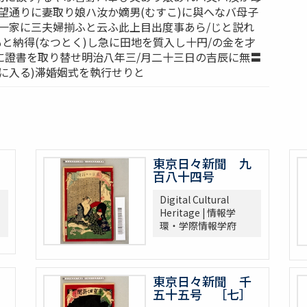
望通りに妻取り娘ハ汝か嫡男(むすこ)に與へなバ母子
て一家に三夫婦揃ふと云ふ此上目出度事あら/じと説れ
もと納得(なつとく)し急に田地を質入し十円/の金を才
に證書を取り替せ明治八年三/月二十三日の吉辰に無〓
に入る)滞婚姻式を執行せりと
東京日々新聞 九
百八十四号
Digital Cultural
Heritage | 情報学
環・学際情報学府
東京日々新聞 千
五十五号 ［七］