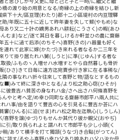
る者と思ひしが今又更に母と己と子と一時/に繼父と繼
め橋の渡り始の用意となる/奇縁の上の奇縁を結ひし新
県下十大/區亘理(わたり)郡十二小區堤村の内亘理驛
助/年既に五十に近して昨年妻を失して鰥(やもめ)な
母あり又二十計の嫡男あれハ耕耘(こうさく)の暇(あひ
ちんむま)など/逐て其日を暮しけるか軒並ひの農に齋藤
年五十に過て后添(のちそへ)喜野(きの)ハ器量も好く
を連れて此家に嫁(かたづ)き來れる者なるか二三年を
來りて掛り居たれハ舅(しうと)に準(じゆん)する者な
に取扱/ふものヽ人増せハ水増すとやら自然暮しも骨折
販(ひさ)きて日毎に遠方迄宛賣歩行き家に在る事稀な/
比隣の事なれハ折々往來して喜野と物/語なとするもの
な■)みて終に深き中となる/より松之助心窃(ひそか)
るに彼豊吉ハ貧苦の身なれハ金/さへ出さハ何條喜野を
らんやと考へ定/め幸ひ同町なる齋藤市郎平ハ兩人共に
なれハ事/由を語りて豐吉の心を引見るに豐吉か荅にハ
貧窶(ひんる)に迫(せま)れハ松之助左迄執心(しうしん)
/喜野を譲(ゆづ)りもせんか其代り彼か親父(おやぢ)
同に引/取り呉られよと謂ハれて市郎平も少し小頭(く
しか稍/ありて横手を打て獨頷(うなづ)き合點(がつてん)
助に談す/るやふ喜野ハ幸ひ父あり娘あれハ父ハ汝か母