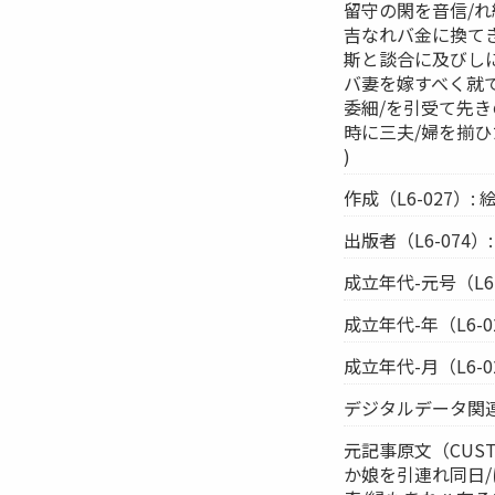
留守の閑を音信/
吉なれバ金に換て
斯と談合に及びし
バ妻を嫁すべく就
委細/を引受て先
時に三夫/婦を揃ひ
)
作成（L6-027）:
出版者（L6-074）
成立年代-元号（L6-
成立年代-年（L6-02
成立年代-月（L6-02
デジタルデータ関連-
元記事原文（CUST
か娘を引連れ同日