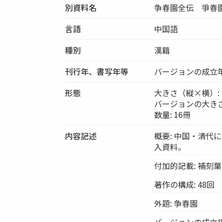
別資料名
争春園全伝 爭春園全傳
言語
中国語
種別
漢籍
刊行年、書写年等
バージョンの成立年
形態
大きさ（縦×横）: 1
バージョンの大きさ（縦
数量: 16冊
内容記述
概要: 中国・清代に
入資料。
付加的記載: 補刻
著作の構成: 48回
外題: 争春園
バージョンの成立場