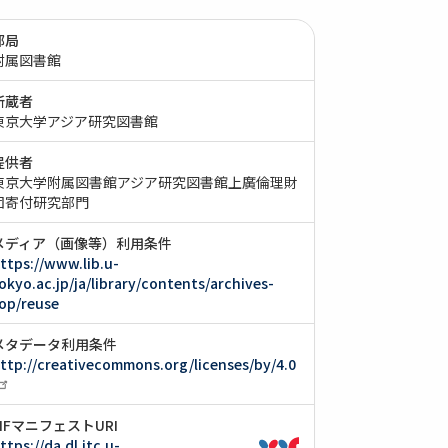
部局
附属図書館
所蔵者
東京大学アジア研究図書館
提供者
東京大学附属図書館アジア研究図書館上廣倫理財
団寄付研究部門
メディア（画像等）利用条件
ttps://www.lib.u-
okyo.ac.jp/ja/library/contents/archives-
op/reuse
メタデータ利用条件
ttp://creativecommons.org/licenses/by/4.0
IIIFマニフェストURI
ttps://da.dl.itc.u-