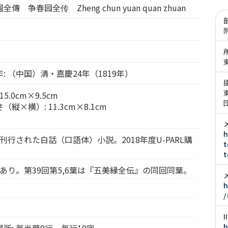
 争春园全传 Zheng chun yuan quan zhuan
: （中国）清・嘉慶24年（1819年）
5.0cm×9.5cm
×横）: 11.3cm×8.1cm
h
刊行された白話（口語体）小説。2018年度U-PARL購
t
t
葉あり。第39回第5,6葉は『五美縁全伝』の同回同葉。
h
/
h
所: 毎半葉8行、毎行18字