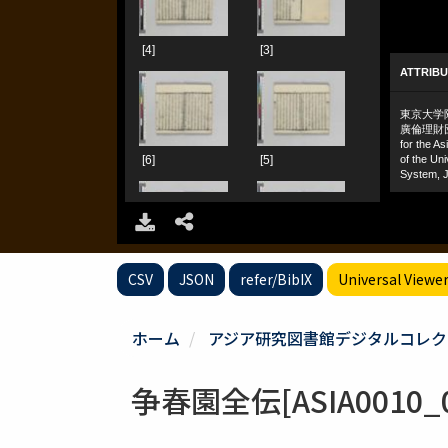
CSV
JSON
refer/BibIX
Universal Viewe
ホーム
アジア研究図書館デジタルコレク
争春園全伝[ASIA0010_0