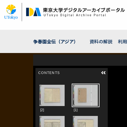
メ
イ
ン
コ
ン
テ
ン
争春園全伝（アジア）
資料の解説
利用
ツ
に
移
動