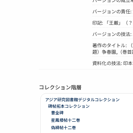
バージョンの責任: 
印記: 「王厳」（
バージョンの技法:
著作のタイトル: 
題）争春園,（巻
資料化の技法: 印本
コレクション階層
アジア研究図書館デジタルコレクション
碑帖拓本コレクション
曹全碑
星鳳楼帖十二巻
偽絳帖十二巻