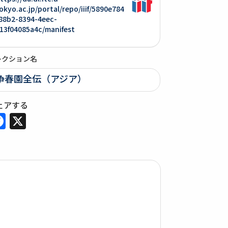
okyo.ac.jp/portal/repo/iiif/5890e784
88b2-8394-4eec-
13f04085a4c/manifest
レクション名
争春園全伝（アジア）
ェアする
Facebook
X