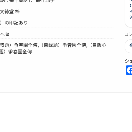
t
文徳堂 梓
-
9
？）の印記あり
 木版
コ
（叙題）争春園全傳,（目録題）争春園全傳,（目版心
首題）爭春園全傳
シ