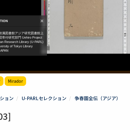
r
Mirador
ション
U-PARLセレクション
争春園全伝（アジア）
3]