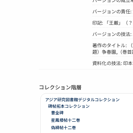
バージョンの責任: 
印記: 「王厳」（
バージョンの技法:
著作のタイトル: 
題）争春園,（巻
資料化の技法: 印本
コレクション階層
アジア研究図書館デジタルコレクション
碑帖拓本コレクション
曹全碑
星鳳楼帖十二巻
偽絳帖十二巻