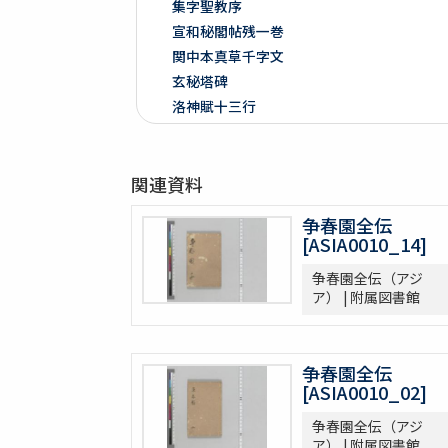
集字聖教序
宣和秘閣帖残一巻
関中本真草千字文
玄秘塔碑
洛神賦十三行
争坐位稿
戯鴻堂法書十六巻
関連資料
泉州本淳化閣帖十巻闕四巻
停雲館帖十二巻
争春園全伝
偽絳帖残一巻
[ASIA0010_14]
拪先塋記
争春園全伝（アジ
顔氏家廟碑
ア） | 附属図書館
張遷碑
曹全碑
争坐位稿
争春園全伝
古今歴代法帖
[ASIA0010_02]
朴彭年草書千字文
争春園全伝（アジ
金麟厚草書千字文
ア） | 附属図書館