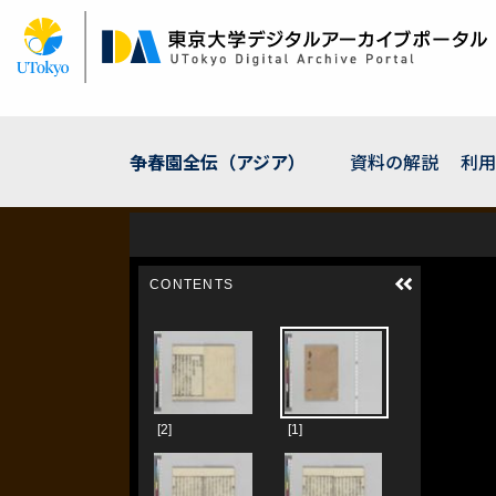
メ
イ
ン
コ
ン
テ
ン
争春園全伝（アジア）
資料の解説
利用
ツ
に
移
動