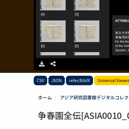
CSV
JSON
refer/BibIX
Universal Viewe
ホーム
アジア研究図書館デジタルコレク
争春園全伝[ASIA0010_0