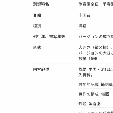
別資料名
争春園全伝 爭春園全傳
言語
中国語
種別
漢籍
刊行年、書写年等
バージョンの成立年
形態
大きさ（縦×横）: 1
バージョンの大きさ（縦
数量: 16冊
内容記述
概要: 中国・清代に
入資料。
付加的記載: 補刻
著作の構成: 48回
外題: 争春園
バージョンの成立場