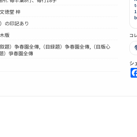
t
文徳堂 梓
1
b
？）の印記あり
 木版
コ
（叙題）争春園全傳,（目録題）争春園全傳,（目版心
首題）爭春園全傳
シ