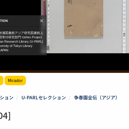
r
Mirador
ション
U-PARLセレクション
争春園全伝（アジア）
4]