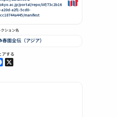
okyo.ac.jp/portal/repo/iiif/73c2b16
-a20d-a2f1-5cd0-
cc18744a445/manifest
レクション名
争春園全伝（アジア）
ェアする
Facebook
X