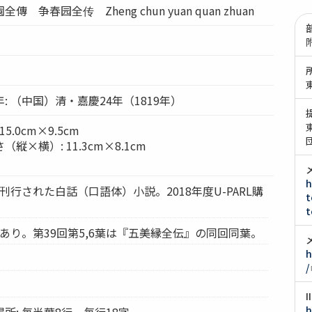
 争春园全传 Zheng chun yuan quan zhuan
: （中国）清・嘉慶24年（1819年）
5.0cm×9.5cm
×横）: 11.3cm×8.1cm
h
刊行された白話（口語体）小説。2018年度U-PARL購
t
t
葉あり。第39回第5,6葉は『五美縁全伝』の同回同葉。
h
/
h
所: 毎半葉8行、毎行18字