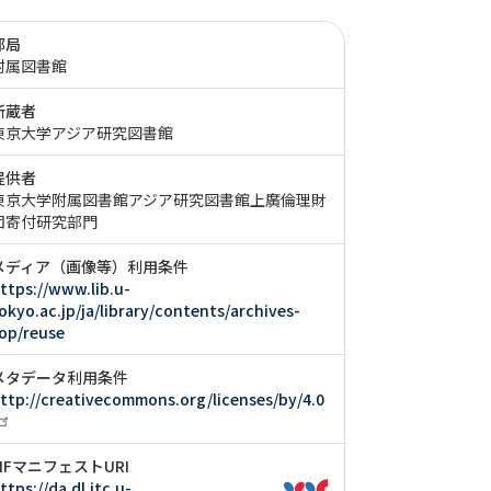
部局
附属図書館
所蔵者
東京大学アジア研究図書館
提供者
東京大学附属図書館アジア研究図書館上廣倫理財
団寄付研究部門
メディア（画像等）利用条件
ttps://www.lib.u-
okyo.ac.jp/ja/library/contents/archives-
op/reuse
メタデータ利用条件
ttp://creativecommons.org/licenses/by/4.0
IIIFマニフェストURI
ttps://da.dl.itc.u-