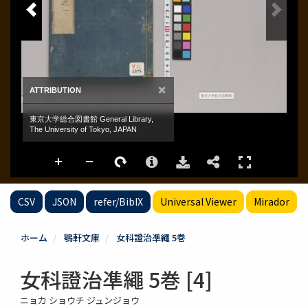
CSV
JSON
refer/BibIX
Universal Viewer
Mirador
ホーム
鶚軒文庫
女科證治凖繩 5巻
女科證治凖繩 5巻 [4]
ニョカ ショウチ ジュンジョウ