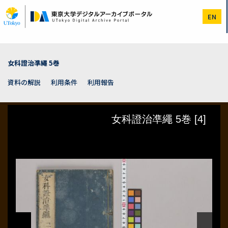
メ
イ
EN
ン
コ
ン
テ
ン
女科證治凖繩 5巻
ツ
に
資料の解説
利用条件
利用報告
移
動