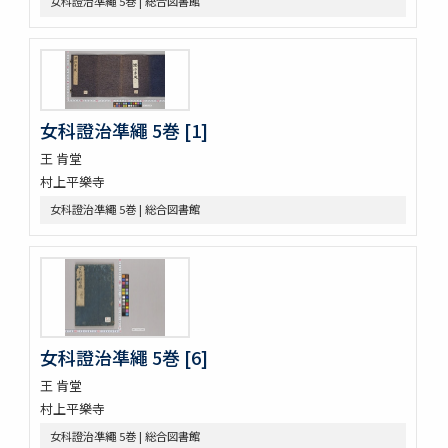
女科證治凖繩 5巻 | 総合図書館
皇朝醫叢續集
經傳醫話
獻芹録
獻芹録
濟生醫院記
煉霞翁年譜
女科證治凖繩 5巻 [1]
近世名醫傳
戊申日記
王 肯堂
橘黄年譜 3巻
村上平樂寺
玉機微義 50巻目録1巻
女科證治凖繩 5巻 | 総合図書館
新刻蕐佗内照圖 2巻
怪疾奇方
蛔蟲論
新刻萬氏家傳廣嗣紀要 5巻
新刊外科正宗 4巻
新刊外科正宗 4巻
女科證治凖繩 5巻 [6]
新刊外科正宗 4巻
新刊外科正宗 4巻(存1巻)
王 肯堂
立齋外科發揮 8巻
村上平樂寺
新刻秘授外科百効全書 6巻
女科證治凖繩 5巻 | 総合図書館
唐王燾先生外臺秘要方 40巻序目1巻