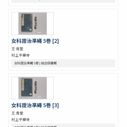
新吉原三芝居附長吏根元由緒書
江戸三芝居并新吉原由緒書
周憲王救荒本草 14巻
本草綱目序註
本艸序例
順抄伊呂波寄
女科證治凖繩 5巻 [2]
新添脩治纂要 5巻
本草和名抜書
王 肯堂
本草和名字類
村上平樂寺
就正大和本艸抜萃
女科證治凖繩 5巻 | 総合図書館
本草綱目譯説 52巻(存4巻)
本草
太平和劑圖經本草藥性緫論
蘭法口傳明細書
醫史 10巻
日記
日記
女科證治凖繩 5巻 [3]
醫藏目録 1巻疹子心法1巻
王 肯堂
鶚軒文庫藏書目録 : 醫書部
村上平樂寺
牛渚漫録續