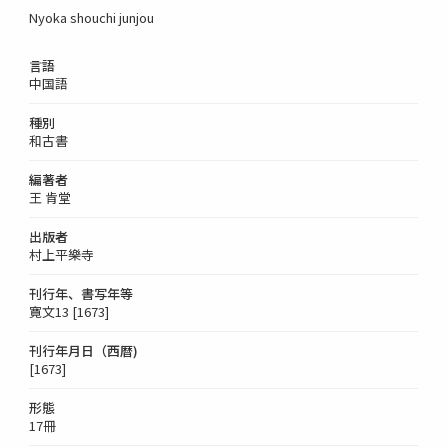
Nyoka shouchi junjou
言語
中国語
種別
和古書
編著者
王 肯堂
出版者
村上平樂寺
刊行年、書写年等
寛文13 [1673]
刊行年月日（西暦)
[1673]
形態
17冊