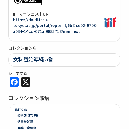
IIIFマニフェストURI
https://da.dl.itc.u-
tokyo.ac.jp/portal/repo/iiif/6b8fce02-9703-
a034-14cd-071af9883718/manifest
コレクション名
女科證治凖繩 5巻
シェアする
Facebook
X
コレクション階層
鶚軒文庫
藝術典 (存3巻)
烟霞堂雑録
候鯖一臠抜書