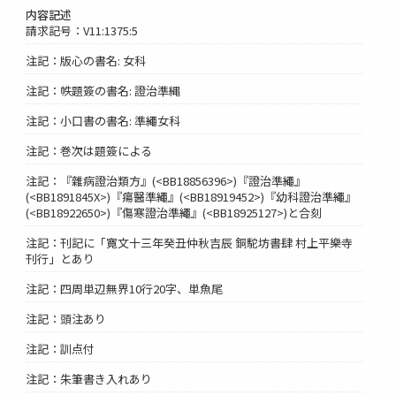
内容記述
請求記号：V11:1375:5
注記：版心の書名: 女科
注記：帙題簽の書名: 證治準縄
注記：小口書の書名: 準繩女科
注記：巻次は題簽による
注記：『雜病證治類方』(<BB18856396>)『證治準繩』
(<BB1891845X>)『瘍醫準繩』(<BB18919452>)『幼科證治準繩』
(<BB18922650>)『傷寒證治準繩』(<BB18925127>)と合刻
注記：刊記に「寛文十三年癸丑仲秋吉辰 銅駝坊書肆 村上平樂寺
刊行」とあり
注記：四周単辺無界10行20字、単魚尾
注記：頭注あり
注記：訓点付
注記：朱筆書き入れあり