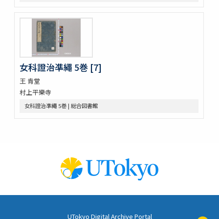
外臺祕要藥品攷
景岳新方砭 4巻
景岳全書 64巻
脚氣症原論
虎列剌病論
攷正古方權量説 1巻附言1巻
女科證治凖繩 5巻 [7]
梧右雜記
王 肯堂
張景岳腫脹全書
村上平樂寺
菩鳴喥英袖珍方叢 初編2巻
雜疫纂要
女科證治凖繩 5巻 | 総合図書館
雜病證治類方 8巻
産科宝凾
三喜備考
時還讀我書
十四經發揮 3巻
十四經發揮 3巻
十四經發揮 3巻
十四經發揮 3巻
痧脹玉衡書 3巻後1巻
種痘新書 12巻(存9巻)
UTokyo Digital Archive Portal