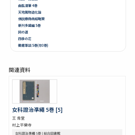
曲肱漫筆 4巻
天地萬物造化論
佛説療痔病經略贊
新刋多識編 5巻
詞の道
四季の花
黴瘡軍談 5巻(存3巻)
煮藥漫抄 2巻
かくれさと 2巻
洞房語園増補
関連資料
北女閭起原 3巻
さんてう記ときのたいこ
さんてう記ときのたいこ
疱瘡絵
繪本子供あそひ
映間紀聞
女科證治凖繩 5巻 [5]
有馬山温泉由来 . 下野國安蘇郡赤岩庚申山記
王 肯堂
伊香保志
村上平樂寺
野州鹽原温泉真圖
下野國塩谷郡塩原温泉之圖
女科證治凖繩 5巻 | 総合図書館