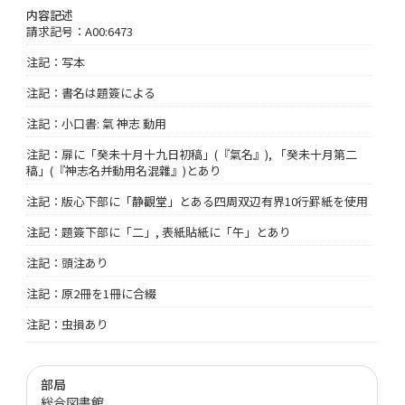
内容記述
請求記号：A00:6473
注記：写本
注記：書名は題簽による
注記：小口書: 氣 神志 動用
注記：扉に「癸未十月十九日初稿」(『氣名』), 「癸未十月第二
稿」(『神志名并動用名混雜』)とあり
注記：版心下部に「静觀堂」とある四周双辺有界10行罫紙を使用
注記：題簽下部に「二」, 表紙貼紙に「午」とあり
注記：頭注あり
注記：原2冊を1冊に合綴
注記：虫損あり
部局
総合図書館