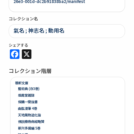
26e3-001d-dc2b91838ba2/manifest
コレクション名
氣名 ; 神志名 ; 動用名
シェアする
Facebook
X
コレクション階層
鶚軒文庫
藝術典 (存3巻)
烟霞堂雑録
候鯖一臠抜書
曲肱漫筆 4巻
天地萬物造化論
佛説療痔病經略贊
新刋多識編 5巻