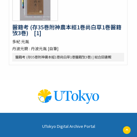
攷正古方權量説 1巻附言1巻
梧右雜記
張景岳腫脹全書
醫籍考 (存35巻附神農本經1巻尚白草1巻醫籍
菩鳴喥英袖珍方叢 初編2巻
攷3巻) [1]
雜疫纂要
雜病證治類方 8巻
多紀 元胤
産科宝凾
丹波元簡 : 丹波元胤 [自筆]
三喜備考
醫籍考 (存35巻附神農本經1巻尚白草1巻醫籍攷3巻) | 総合図書館
時還讀我書
十四經發揮 3巻
十四經發揮 3巻
十四經發揮 3巻
十四經發揮 3巻
痧脹玉衡書 3巻後1巻
種痘新書 12巻(存9巻)
儒門事親 15巻
敖氏傷寒金鏡録
張仲景先生傷寒一百十三方発明 1巻尚論篇編次仲景原文1巻抉疑1巻
UTokyo Digital Archive Portal
答問1巻
ペ
傷寒舌鑑
ー