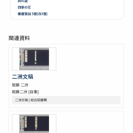
詞の道
四季の花
黴瘡軍談 5巻(存3巻)
煮藥漫抄 2巻
かくれさと 2巻
洞房語園増補
関連資料
北女閭起原 3巻
さんてう記ときのたいこ
さんてう記ときのたいこ
疱瘡絵
繪本子供あそひ
映間紀聞
二洲文稿
有馬山温泉由来 . 下野國安蘇郡赤岩庚申山記
尾藤 二洲
伊香保志
尾藤二洲 [自筆]
野州鹽原温泉真圖
下野國塩谷郡塩原温泉之圖
二洲文稿 | 総合図書館
新吉原三芝居附長吏根元由緒書
江戸三芝居并新吉原由緒書
周憲王救荒本草 14巻
本草綱目序註
本艸序例