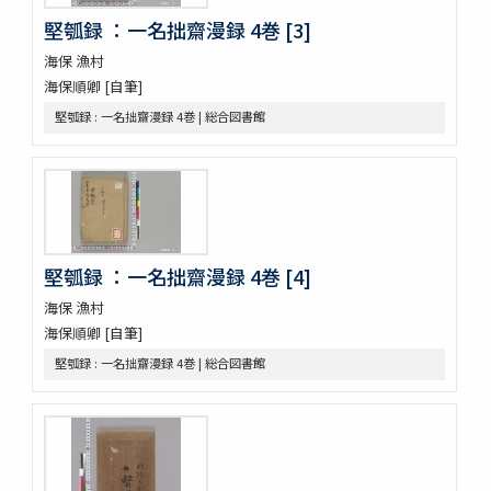
煉霞翁年譜
堅瓠録 ：一名拙齋漫録 4巻 [3]
近世名醫傳
戊申日記
海保 漁村
橘黄年譜 3巻
海保順卿 [自筆]
玉機微義 50巻目録1巻
堅瓠録 : 一名拙齋漫録 4巻 | 総合図書館
新刻蕐佗内照圖 2巻
怪疾奇方
蛔蟲論
新刻萬氏家傳廣嗣紀要 5巻
新刊外科正宗 4巻
新刊外科正宗 4巻
堅瓠録 ：一名拙齋漫録 4巻 [4]
新刊外科正宗 4巻
新刊外科正宗 4巻(存1巻)
海保 漁村
立齋外科發揮 8巻
海保順卿 [自筆]
新刻秘授外科百効全書 6巻
堅瓠録 : 一名拙齋漫録 4巻 | 総合図書館
唐王燾先生外臺秘要方 40巻序目1巻
外臺祕要藥品攷
景岳新方砭 4巻
景岳全書 64巻
脚氣症原論
虎列剌病論