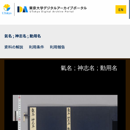
メ
イ
EN
ン
コ
ン
テ
ン
氣名 ; 神志名 ; 動用名
ツ
に
資料の解説
利用条件
利用報告
移
動