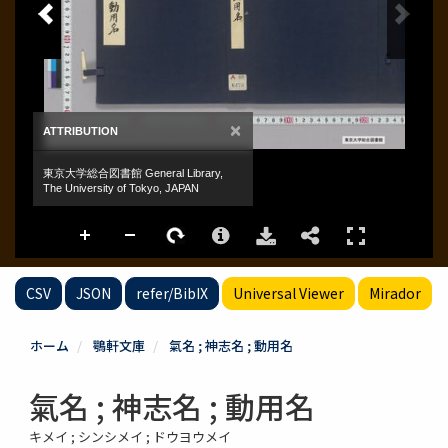
CSV
JSON
refer/BibIX
Universal Viewer
Mirador
ホーム
鶚軒文庫
氣名 ; 神志名 ; 動用名
氣名 ; 神志名 ; 動用名
キメイ ; シンシメイ ; ドウヨウメイ