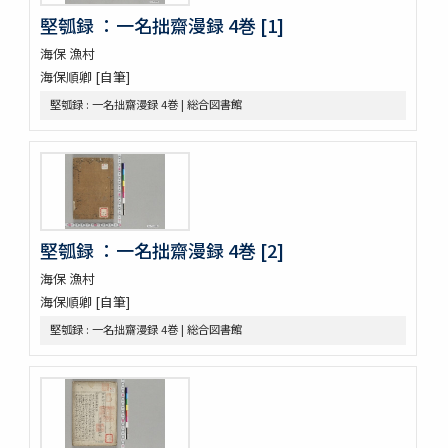
順抄伊呂波寄
堅瓠録 ：一名拙齋漫録 4巻 [1]
新添脩治纂要 5巻
海保 漁村
本草和名抜書
海保順卿 [自筆]
本草和名字類
就正大和本艸抜萃
堅瓠録 : 一名拙齋漫録 4巻 | 総合図書館
本草綱目譯説 52巻(存4巻)
本草
太平和劑圖經本草藥性緫論
蘭法口傳明細書
醫史 10巻
日記
堅瓠録 ：一名拙齋漫録 4巻 [2]
日記
海保 漁村
醫藏目録 1巻疹子心法1巻
海保順卿 [自筆]
鶚軒文庫藏書目録 : 醫書部
牛渚漫録續
堅瓠録 : 一名拙齋漫録 4巻 | 総合図書館
皇朝醫叢續集
經傳醫話
獻芹録
獻芹録
濟生醫院記