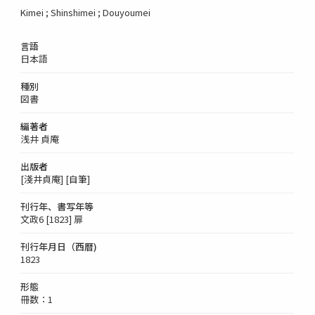
Kimei ; Shinshimei ; Douyoumei
言語
日本語
種別
図書
編著者
浅井 貞庵
出版者
[淺井貞庵] [自筆]
刊行年、書写年等
文政6 [1823] 扉
刊行年月日（西暦)
1823
形態
冊数：1