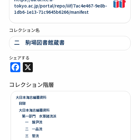
tokyo.ac.jp/portal/repo/iiif/7ac4e467-9e8b-
1db6-1e13-71c9645b6266/manifest
コレクション名
二 駒場図書館蔵書
シェアする
Facebook
X
コレクション階層
大日本海志編纂資料
目録
大日本海志編纂資料
第一部門 水軍諸流派
一 盤尹流
二 一品流
三 管流