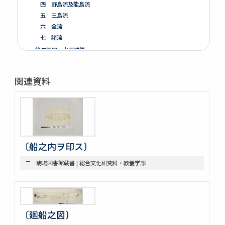
四 野島流及能島流
五 三島流
六 全流
七 諸流
第二部門 水軍雑纂
第三部門 艦船
一 木割
関連資料
二 造船
三 洋式船
第四部門 外交・海防
一 外交
二 海防
三 漂流
〔船之内ヲ印ス〕
第五部門 史書雑纂
一 軍記
二 駒場図書館蔵書 | 総合文化研究科・教養学部
二 史書
第六部門 地誌
第七部門 絵画・図巻
一 秘伝書
〔廻船之図〕
二 図面
小船