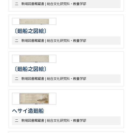
二 駒場図書館蔵書 | 総合文化研究科・教養学部
軍船
荷船
河船
洋式船
〔廻船之図絵〕
三 絵図
第八部門 雑
二 駒場図書館蔵書 | 総合文化研究科・教養学部
二 陸戦
三 陰陽道等
参考資料
一 海軍文庫蔵書
〔廻船之図絵〕
二 駒場図書館蔵書
二 駒場図書館蔵書 | 総合文化研究科・教養学部
ヘサイ造廻船
二 駒場図書館蔵書 | 総合文化研究科・教養学部