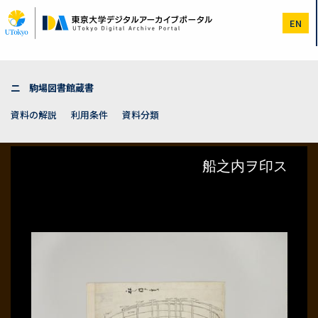
メ
イ
EN
ン
コ
ン
テ
ン
二 駒場図書館蔵書
ツ
に
資料の解説
利用条件
資料分類
移
動