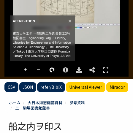
CSV
JSON
refer/BibIX
Universal Viewer
Mirador
ホーム
大日本海志編纂資料
参考資料
二 駒場図書館蔵書
船之内ヲ印ス