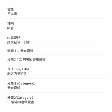
言語
日本語
種別
図書
内容記述
請求記号：2:08
分類１：参考資料
分類2：二 駒場図書館蔵書
タイトル/Title
船之内ヲ印ス
分類１/Category1
参考資料
分類2/Category2
二 駒場図書館蔵書