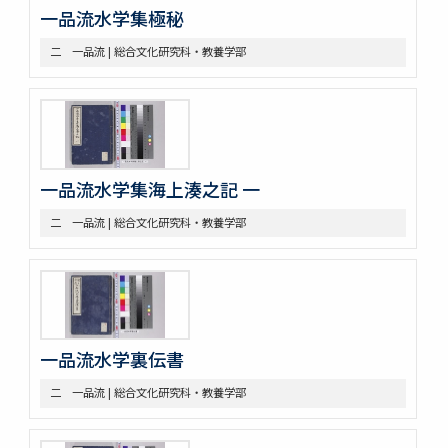
一品流水学集極秘
三 陰陽道等
参考資料
二 一品流 | 総合文化研究科・教養学部
一 海軍文庫蔵書
二 駒場図書館蔵書
一品流水学集海上湊之記 一
二 一品流 | 総合文化研究科・教養学部
一品流水学裏伝書
二 一品流 | 総合文化研究科・教養学部