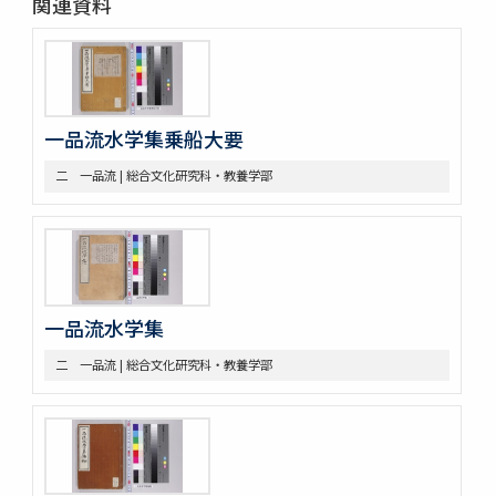
関連資料
二 造船
三 洋式船
第四部門 外交・海防
一 外交
二 海防
三 漂流
一品流水学集乗船大要
第五部門 史書雑纂
二 一品流 | 総合文化研究科・教養学部
一 軍記
二 史書
第六部門 地誌
第七部門 絵画・図巻
一 秘伝書
二 図面
小船
一品流水学集
軍船
二 一品流 | 総合文化研究科・教養学部
荷船
河船
洋式船
三 絵図
第八部門 雑
二 陸戦