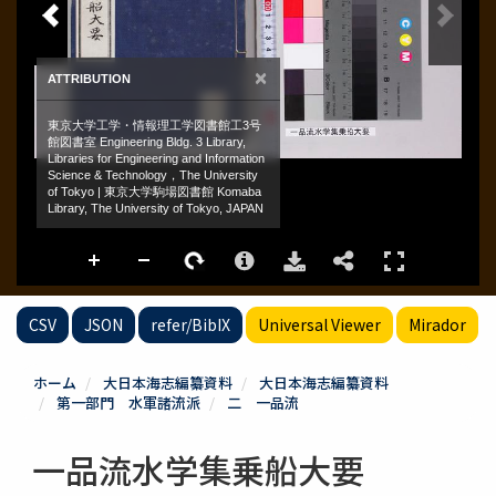
CSV
JSON
refer/BibIX
Universal Viewer
Mirador
ホーム
大日本海志編纂資料
大日本海志編纂資料
第一部門 水軍諸流派
二 一品流
一品流水学集乗船大要