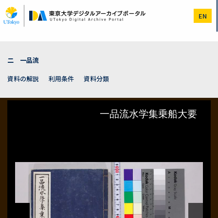
メ
イ
EN
ン
コ
ン
テ
ン
二 一品流
ツ
に
資料の解説
利用条件
資料分類
移
動