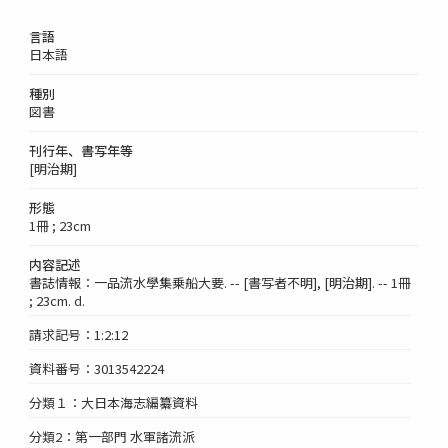
言語
日本語
種別
図書
刊行年、書写年等
[明治期]
形態
1冊 ; 23cm
内容記述
書誌情報：一品流水學集乗船大要. -- [書写者不明], [明治期]. -- 1冊
; 23cm. d.
請求記号：1:2:12
資料番号：3013542224
分類１：大日本海志編纂資料
分類2：第一部門 水軍諸流派