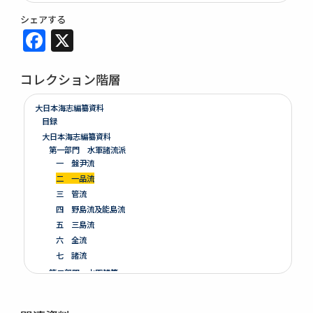
シェアする
Facebook
X
コレクション階層
大日本海志編纂資料
目録
大日本海志編纂資料
第一部門 水軍諸流派
一 盤尹流
二 一品流
三 管流
四 野島流及能島流
五 三島流
六 全流
七 諸流
第二部門 水軍雑纂
第三部門 艦船
一 木割