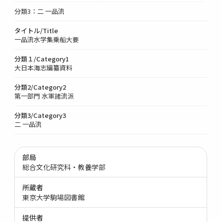
分類3：二 一品流
タイトル/Title
一品流水学集乗船大要
分類１/Category1
大日本海志編纂資料
分類2/Category2
第一部門 水軍諸流派
分類3/Category3
二 一品流
部局
総合文化研究科・教養学部
所蔵者
東京大学駒場図書館
提供者