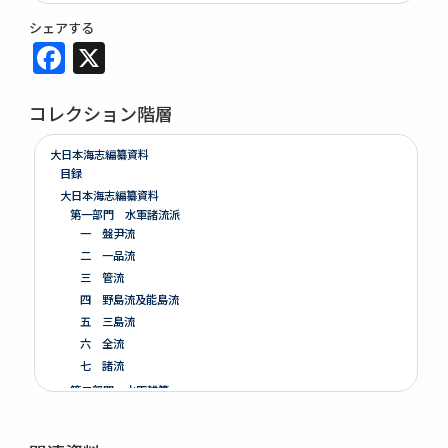
シェアする
Facebook
X
コレクション階層
大日本海志編纂資料
目録
大日本海志編纂資料
第一部門 水軍諸流派
一 盤尹流
二 一品流
三 管流
四 野島流及能島流
五 三島流
六 全流
七 諸流
第二部門 水軍雑纂
第三部門 艦船
一 木割