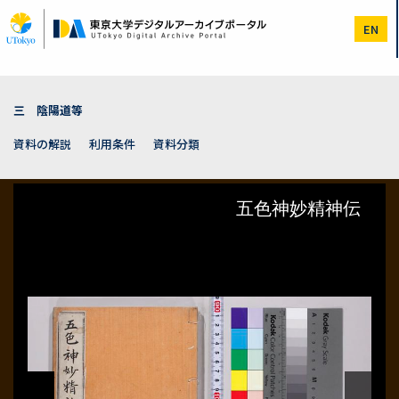
メ
イ
EN
ン
コ
ン
テ
ン
三 陰陽道等
ツ
に
資料の解説
利用条件
資料分類
移
動