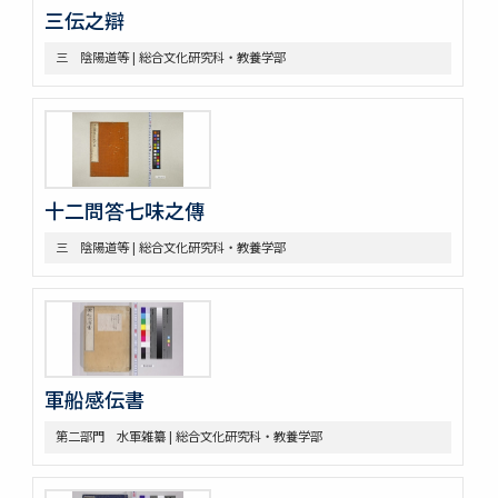
三伝之辯
三 陰陽道等
参考資料
三 陰陽道等 | 総合文化研究科・教養学部
一 海軍文庫蔵書
二 駒場図書館蔵書
十二問答七味之傳
三 陰陽道等 | 総合文化研究科・教養学部
軍船感伝書
第二部門 水軍雑纂 | 総合文化研究科・教養学部