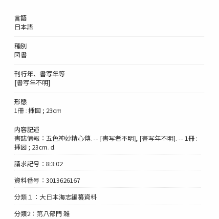
言語
日本語
種別
図書
刊行年、書写年等
[書写年不明]
形態
1冊 : 挿図 ; 23cm
内容記述
書誌情報：五色神妙精心傳. -- [書写者不明], [書写年不明]. -- 1冊 :
挿図 ; 23cm. d.
請求記号：8:3:02
資料番号：3013626167
分類１：大日本海志編纂資料
分類2：第八部門 雑