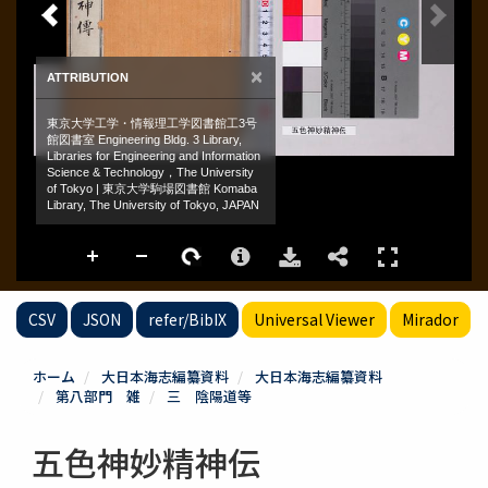
CSV
JSON
refer/BibIX
Universal Viewer
Mirador
ホーム
大日本海志編纂資料
大日本海志編纂資料
第八部門 雑
三 陰陽道等
五色神妙精神伝