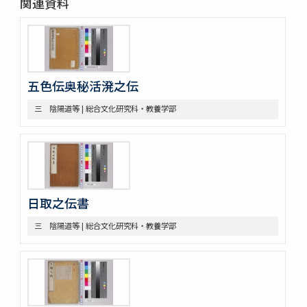
関連資料
二 造船
三 洋式船
第四部門 外交・海防
一 外交
二 海防
三 漂流
五色伝奥秘活溌之伝
第五部門 史書雑纂
三 陰陽道等 | 総合文化研究科・教養学部
一 軍記
二 史書
第六部門 地誌
第七部門 絵画・図巻
一 秘伝書
二 図面
小船
日取之伝書
軍船
三 陰陽道等 | 総合文化研究科・教養学部
荷船
河船
洋式船
三 絵図
第八部門 雑
二 陸戦