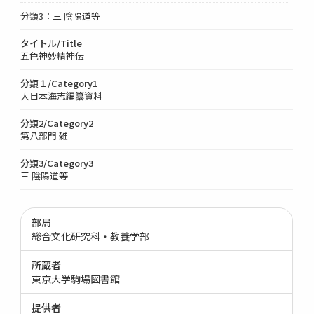
分類3：三 陰陽道等
タイトル/Title
五色神妙精神伝
分類１/Category1
大日本海志編纂資料
分類2/Category2
第八部門 雑
分類3/Category3
三 陰陽道等
部局
総合文化研究科・教養学部
所蔵者
東京大学駒場図書館
提供者