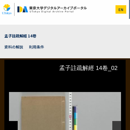
メ
イ
EN
ン
コ
ン
テ
ン
孟子註疏解經 14卷
ツ
に
資料の解説
利用条件
移
動