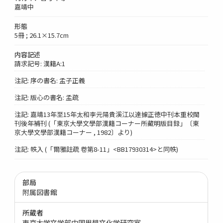
嘉靖中
形態
5冊 ; 26.1×15.7cm
内容記述
請求記号: 漢籍A:1
注記: 序の書名: 孟子正義
注記: 版心の書名: 孟疏
注記: 嘉靖13年至15年太和李元陽貴溪江以達據正徳中刊本重校閩
刊後年補刊 (「東京大學文學部漢籍コーナー所藏明版目録」〔東
京大學文學部漢籍コーナー , 1982〕より)
注記: 帙入 (「爾雅註疏 卷第8-11」<BB17930314>と同帙)
部局
附属図書館
所蔵者
東京大学文学部中国思想文化学研究室