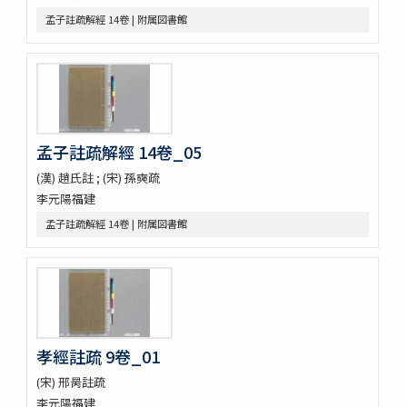
sách tứ thư／四書不二字音義撮要
孟子註疏解經 14卷 | 附属図書館
佛印産薬用植物（下巻）
佛印の政治經濟状況と印度支那人の希望事項
泰・佛印における宣傳戰
佛印文化情報 第五号
薬用植物
A NATURALIST IN WESTERN CHINA
孟子註疏解經 14卷_05
印度哲學小史
依立世阿毘曇論日月行品考定暦原・須彌界日道中路八線表根・瞿
(漢) 趙氏註 ; (宋) 孫奭疏
曇氏暦稿
李元陽福建
宿曜經算曜直章第七・瞿曇氏暦草稿・古今交食考・立世阿毘曇暦
法推歩
孟子註疏解經 14卷 | 附属図書館
梵暦考證
宿曜経鈔
梵暦議考巻一・梵暦法數原
五事毘婆沙論口義
阿毘達磨倶舎論略釋私記
阿毘達磨倶舎論 [L_161762]
孝經註疏 9卷_01
エジプト学研究のためのデジタル資源／Digital Resources for
Egyptian Studies
(宋) 邢昺註疏
Denkmaeler aus Aegypten und Aethiopien
李元陽福建