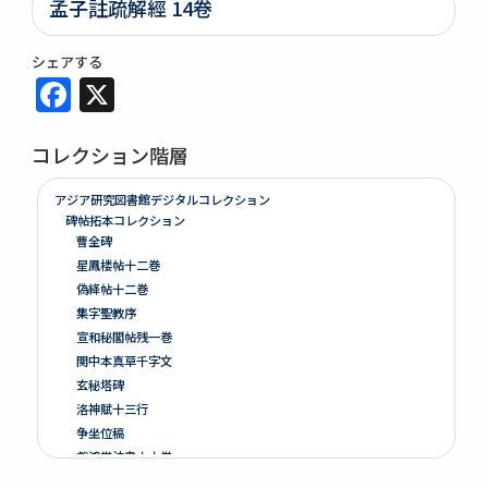
孟子註疏解經 14卷
シェアする
Facebook
X
コレクション階層
アジア研究図書館デジタルコレクション
碑帖拓本コレクション
曹全碑
星鳳楼帖十二巻
偽絳帖十二巻
集字聖教序
宣和秘閣帖残一巻
関中本真草千字文
玄秘塔碑
洛神賦十三行
争坐位稿
戯鴻堂法書十六巻
泉州本淳化閣帖十巻闕四巻