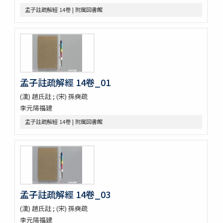
第五才子書施耐菴水滸伝 七十五卷
孟子註疏解經 14卷 | 附属図書館
李卓吾先生批点忠義水滸伝
評論出像水滸伝 [E4651]
評論出像水滸伝 [E46_63]
水滸傳語譯 [E4692]
U-PARLセレクション
古今歴代十八史略二巻首一巻
孟子註疏解經 14卷_01
元氏長慶集残五巻
増広竜龕手鑑八巻
(漢) 趙氏註 ; (宋) 孫奭疏
宋版大蔵経零本五巻
李元陽福建
論語集解残四巻
孟子註疏解經 14卷 | 附属図書館
纂図附音増広古注千字文三巻
医方大成論一巻
Pagoda de Dakao
Vedische und Sanskrit-Syntax
争春園全伝（アジア）
争春園全伝（総合図書館）
韻府羣玉
孟子註疏解經 14卷_03
One hundred quatrains from the Rubáiyát of Omar
(漢) 趙氏註 ; (宋) 孫奭疏
Khayyam
李元陽福建
Bản chỉ cách đọc và ý nghīa Annam các chữ nho trong