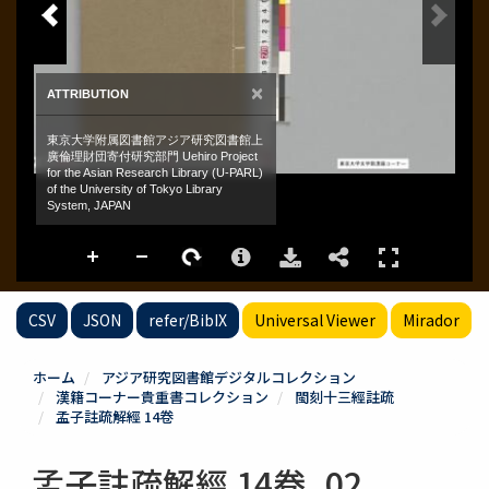
CSV
JSON
refer/BibIX
Universal Viewer
Mirador
ホーム
アジア研究図書館デジタルコレクション
漢籍コーナー貴重書コレクション
閩刻十三經註疏
孟子註疏解經 14卷
孟子註疏解經 14卷_02