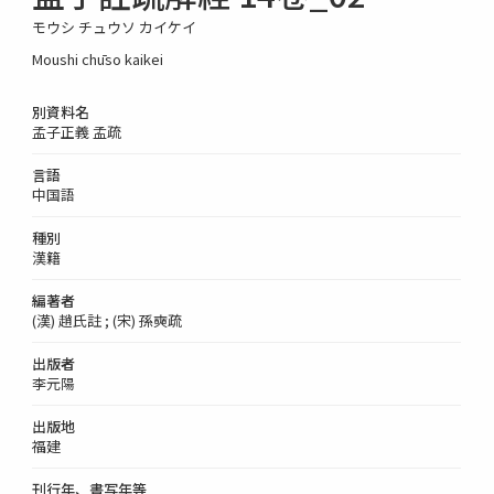
モウシ チュウソ カイケイ
Moushi chūso kaikei
別資料名
孟子正義 孟疏
言語
中国語
種別
漢籍
編著者
(漢) 趙氏註 ; (宋) 孫奭疏
出版者
李元陽
出版地
福建
刊行年、書写年等