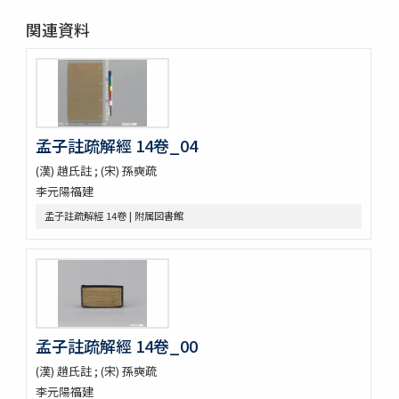
停雲館帖十二巻
関連資料
偽絳帖残一巻
拪先塋記
顔氏家廟碑
張遷碑
曹全碑
争坐位稿
孟子註疏解經 14卷_04
古今歴代法帖
(漢) 趙氏註 ; (宋) 孫奭疏
朴彭年草書千字文
李元陽福建
金麟厚草書千字文
水滸伝コレクション
孟子註疏解經 14卷 | 附属図書館
鍾伯敬先生批評水滸伝一百巻一百回
新刻全像忠義水滸誌伝二十五巻一百十五回
水滸伝全本三十巻
水滸傳全本 三十巻 [漢籍：D（貴重書）]
新刻全像水滸傳 二十五巻一百十五回
忠義水滸全書 一百二十回首一巻図一巻坿宣和遺事一巻
孟子註疏解經 14卷_00
忠義水滸全書 一百二十回存四回
忠義水滸全伝 百二十回
(漢) 趙氏註 ; (宋) 孫奭疏
忠義水滸全伝 120回図1卷,宣和遺事 1卷
李元陽福建