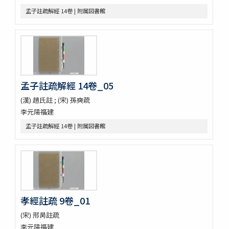
sách tứ thư／四書不二字音義撮要
孟子註疏解經 14卷 | 附属図書館
佛印産薬用植物（下巻）
佛印の政治經濟状況と印度支那人の希望事項
泰・佛印における宣傳戰
佛印文化情報 第五号
薬用植物
A NATURALIST IN WESTERN CHINA
孟子註疏解經 14卷_05
印度哲學小史
依立世阿毘曇論日月行品考定暦原・須彌界日道中路八線表根・瞿
(漢) 趙氏註 ; (宋) 孫奭疏
曇氏暦稿
李元陽福建
宿曜經算曜直章第七・瞿曇氏暦草稿・古今交食考・立世阿毘曇暦
法推歩
孟子註疏解經 14卷 | 附属図書館
梵暦考證
宿曜経鈔
梵暦議考巻一・梵暦法數原
五事毘婆沙論口義
阿毘達磨倶舎論略釋私記
阿毘達磨倶舎論 [L_161762]
孝經註疏 9卷_01
エジプト学研究のためのデジタル資源／Digital Resources for
Egyptian Studies
(宋) 邢昺註疏
Denkmaeler aus Aegypten und Aethiopien
李元陽福建