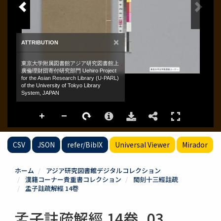
CSV
JSON
refer/BibIX
Universal Viewer
Mirador
ホーム
アジア研究図書館デジタルコレクション
漢籍コーナー貴重書コレクション
閩刻十三經註疏
孟子註疏解經 14卷
孟子註疏解經 14卷_03