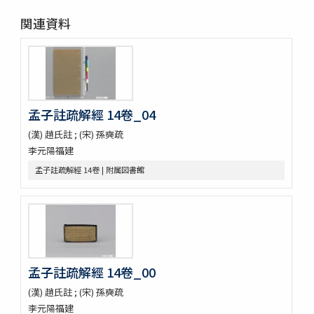
停雲館帖十二巻
関連資料
偽絳帖残一巻
拪先塋記
顔氏家廟碑
張遷碑
曹全碑
争坐位稿
孟子註疏解經 14卷_04
古今歴代法帖
(漢) 趙氏註 ; (宋) 孫奭疏
朴彭年草書千字文
李元陽福建
金麟厚草書千字文
水滸伝コレクション
孟子註疏解經 14卷 | 附属図書館
鍾伯敬先生批評水滸伝一百巻一百回
新刻全像忠義水滸誌伝二十五巻一百十五回
水滸伝全本三十巻
水滸傳全本 三十巻 [漢籍：D（貴重書）]
新刻全像水滸傳 二十五巻一百十五回
忠義水滸全書 一百二十回首一巻図一巻坿宣和遺事一巻
孟子註疏解經 14卷_00
忠義水滸全書 一百二十回存四回
忠義水滸全伝 百二十回
(漢) 趙氏註 ; (宋) 孫奭疏
忠義水滸全伝 120回図1卷,宣和遺事 1卷
李元陽福建