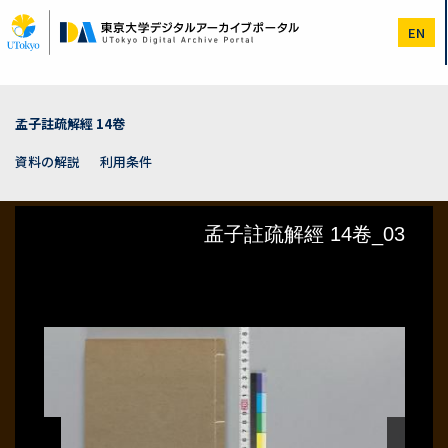
メ
イ
EN
ン
コ
ン
テ
ン
孟子註疏解經 14卷
ツ
に
資料の解説
利用条件
移
動