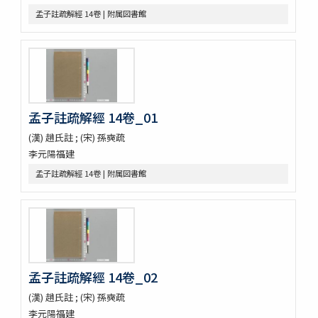
第五才子書施耐菴水滸伝 七十五卷
孟子註疏解經 14卷 | 附属図書館
李卓吾先生批点忠義水滸伝
評論出像水滸伝 [E4651]
評論出像水滸伝 [E46_63]
水滸傳語譯 [E4692]
U-PARLセレクション
古今歴代十八史略二巻首一巻
孟子註疏解經 14卷_01
元氏長慶集残五巻
増広竜龕手鑑八巻
(漢) 趙氏註 ; (宋) 孫奭疏
宋版大蔵経零本五巻
李元陽福建
論語集解残四巻
孟子註疏解經 14卷 | 附属図書館
纂図附音増広古注千字文三巻
医方大成論一巻
Pagoda de Dakao
Vedische und Sanskrit-Syntax
争春園全伝（アジア）
争春園全伝（総合図書館）
韻府羣玉
孟子註疏解經 14卷_02
One hundred quatrains from the Rubáiyát of Omar
(漢) 趙氏註 ; (宋) 孫奭疏
Khayyam
李元陽福建
Bản chỉ cách đọc và ý nghīa Annam các chữ nho trong