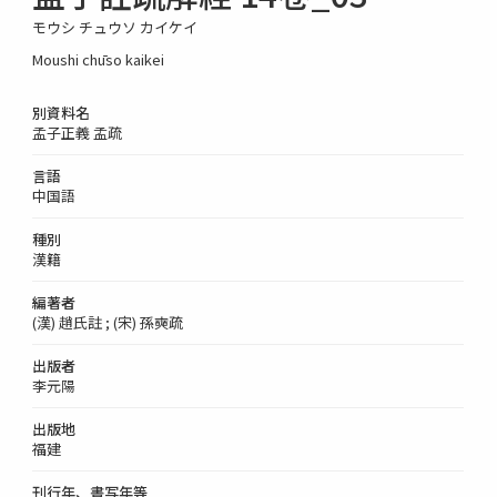
モウシ チュウソ カイケイ
Moushi chūso kaikei
別資料名
孟子正義 孟疏
言語
中国語
種別
漢籍
編著者
(漢) 趙氏註 ; (宋) 孫奭疏
出版者
李元陽
出版地
福建
刊行年、書写年等