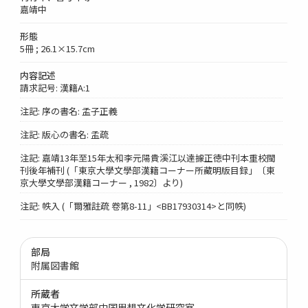
嘉靖中
形態
5冊 ; 26.1×15.7cm
内容記述
請求記号: 漢籍A:1
注記: 序の書名: 孟子正義
注記: 版心の書名: 孟疏
注記: 嘉靖13年至15年太和李元陽貴溪江以達據正徳中刊本重校閩
刊後年補刊 (「東京大學文學部漢籍コーナー所藏明版目録」〔東
京大學文學部漢籍コーナー , 1982〕より)
注記: 帙入 (「爾雅註疏 卷第8-11」<BB17930314>と同帙)
部局
附属図書館
所蔵者
東京大学文学部中国思想文化学研究室