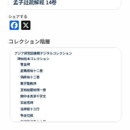
孟子註疏解經 14卷
シェアする
Facebook
X
コレクション階層
アジア研究図書館デジタルコレクション
碑帖拓本コレクション
曹全碑
星鳳楼帖十二巻
偽絳帖十二巻
集字聖教序
宣和秘閣帖残一巻
関中本真草千字文
玄秘塔碑
洛神賦十三行
争坐位稿
戯鴻堂法書十六巻
泉州本淳化閣帖十巻闕四巻