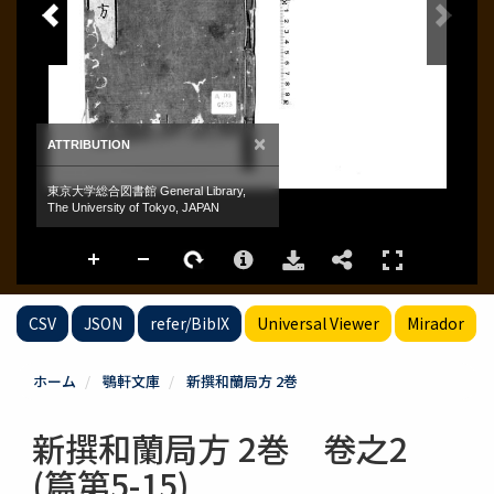
CSV
JSON
refer/BibIX
Universal Viewer
Mirador
ホーム
鶚軒文庫
新撰和蘭局方 2巻
新撰和蘭局方 2巻 卷之2
(篇第5-15)