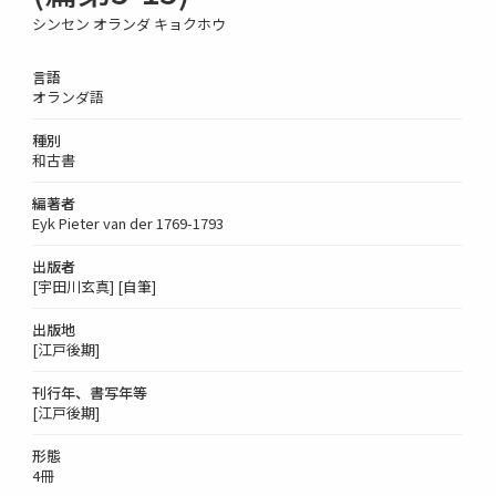
シンセン オランダ キョクホウ
言語
オランダ語
種別
和古書
編著者
Eyk Pieter van der 1769-1793
出版者
[宇田川玄真] [自筆]
出版地
[江戸後期]
刊行年、書写年等
[江戸後期]
形態
4冊