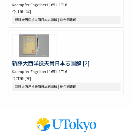
Kaempfer Engelbert 1651-1716
外臺祕要藥品攷
今井廉 [写]
景岳新方砭 4巻
景岳全書 64巻
新譯大西洋撿夫爾日本志圗解 | 総合図書館
脚氣症原論
虎列剌病論
攷正古方權量説 1巻附言1巻
梧右雜記
張景岳腫脹全書
菩鳴喥英袖珍方叢 初編2巻
新譯大西洋撿夫爾日本志圗解 [2]
雜疫纂要
雜病證治類方 8巻
Kaempfer Engelbert 1651-1716
産科宝凾
今井廉 [写]
三喜備考
新譯大西洋撿夫爾日本志圗解 | 総合図書館
時還讀我書
十四經發揮 3巻
十四經發揮 3巻
十四經發揮 3巻
十四經發揮 3巻
痧脹玉衡書 3巻後1巻
種痘新書 12巻(存9巻)