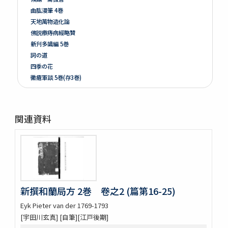
曲肱漫筆 4巻
天地萬物造化論
佛説療痔病經略贊
新刋多識編 5巻
詞の道
四季の花
黴瘡軍談 5巻(存3巻)
煮藥漫抄 2巻
かくれさと 2巻
洞房語園増補
関連資料
北女閭起原 3巻
さんてう記ときのたいこ
さんてう記ときのたいこ
疱瘡絵
繪本子供あそひ
映間紀聞
新撰和蘭局方 2巻 卷之2 (篇第16-25)
有馬山温泉由来 . 下野國安蘇郡赤岩庚申山記
伊香保志
Eyk Pieter van der 1769-1793
野州鹽原温泉真圖
[宇田川玄真] [自筆][江戸後期]
下野國塩谷郡塩原温泉之圖