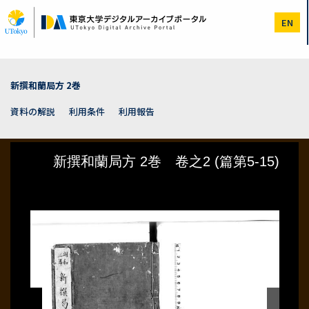
メ
イ
EN
ン
コ
ン
テ
ン
新撰和蘭局方 2巻
ツ
に
資料の解説
利用条件
利用報告
移
動