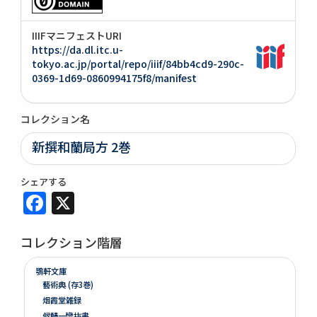
IIIFマニフェストURI
https://da.dl.itc.u-
tokyo.ac.jp/portal/repo/iiif/84bb4cd9-290c-
0369-1d69-0860994175f8/manifest
コレクション名
新撰和蘭局方 2巻
シェアする
Facebook
X
コレクション階層
鶚軒文庫
藝術典 (存3巻)
烟霞堂雑録
候鯖一臠抜書