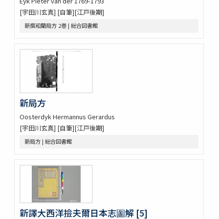
Eyk Pieter van der 1769-1793
皇朝醫叢續集
[宇田川玄真] [自筆][江戸後期]
經傳醫話
獻芹録
新撰和蘭局方 2巻 | 総合図書館
獻芹録
濟生醫院記
煉霞翁年譜
近世名醫傳
戊申日記
橘黄年譜 3巻
玉機微義 50巻目録1巻
新局方
新刻蕐佗内照圖 2巻
Oosterdyk Hermannus Gerardus
怪疾奇方
[宇田川玄真] [自筆][江戸後期]
蛔蟲論
新局方 | 総合図書館
新刻萬氏家傳廣嗣紀要 5巻
新刊外科正宗 4巻
新刊外科正宗 4巻
新刊外科正宗 4巻
新刊外科正宗 4巻(存1巻)
立齋外科發揮 8巻
新刻秘授外科百効全書 6巻
新譯大西洋撿夫爾日本志圗解 [5]
唐王燾先生外臺秘要方 40巻序目1巻