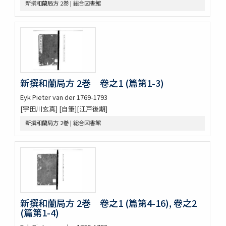
新撰和蘭局方 2巻 | 総合図書館
新吉原三芝居附長吏根元由緒書
江戸三芝居并新吉原由緒書
周憲王救荒本草 14巻
本草綱目序註
本艸序例
順抄伊呂波寄
新添脩治纂要 5巻
新撰和蘭局方 2巻 卷之1 (篇第1-3)
本草和名抜書
本草和名字類
Eyk Pieter van der 1769-1793
就正大和本艸抜萃
[宇田川玄真] [自筆][江戸後期]
本草綱目譯説 52巻(存4巻)
新撰和蘭局方 2巻 | 総合図書館
本草
太平和劑圖經本草藥性緫論
蘭法口傳明細書
醫史 10巻
日記
日記
醫藏目録 1巻疹子心法1巻
新撰和蘭局方 2巻 卷之1 (篇第4-16), 卷之2
鶚軒文庫藏書目録 : 醫書部
(篇第1-4)
牛渚漫録續