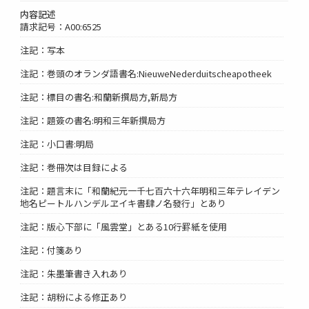
内容記述
請求記号：A00:6525
注記：写本
注記：巻頭のオランダ語書名:NieuweNederduitscheapotheek
注記：標目の書名:和蘭新撰局方,新局方
注記：題簽の書名:明和三年新撰局方
注記：小口書:明局
注記：巻冊次は目録による
注記：題言末に「和蘭紀元一千七百六十六年明和三年テレイデン
地名ピートルハンデルヱイキ書肆ノ名發行」とあり
注記：版心下部に「風雲堂」とある10行罫紙を使用
注記：付箋あり
注記：朱墨筆書き入れあり
注記：胡粉による修正あり