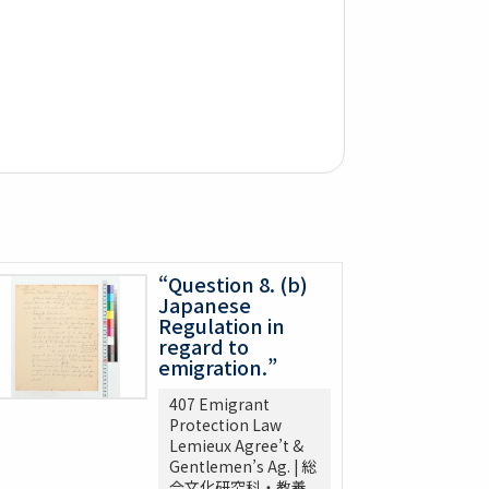
“Question 8. (b)
Japanese
Regulation in
regard to
emigration.”
407 Emigrant
Protection Law
Lemieux Agree’t &
Gentlemen’s Ag. | 総
合文化研究科・教養