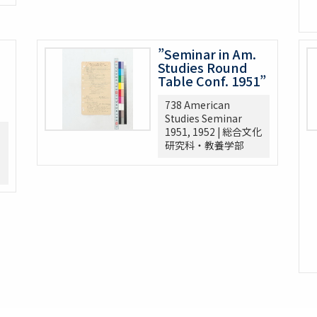
f M, 1921-22
”Seminar in Am.
Studies Round
Table Conf. 1951”
 Endowment Donation
 the Relations bet. US + Far East
738 American
Studies Seminar
1951, 1952 | 総合文化
研究科・教養学部
ee’t & Gentlemen’s Ag.
licy