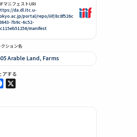
IIIFマニフェストURI
ttps://da.dl.itc.u-
okyo.ac.jp/portal/repo/iiif/8c8f526c
8643-7b9c-6c52-
c115eb51256/manifest
レクション名
405 Arable Land, Farms
ェアする
Facebook
X