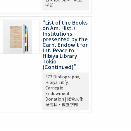
学部
“List of the Books
on Am. Hist.+
Institutions
presented by the
Carn. Endow't for
Int. Peace to
Hibiya Library
Tokio
(Continued)”
373 Bibliography,
Hibiya Lib’y,
Carnegie
Endowment
Donation | 総合文化
研究科・教養学部