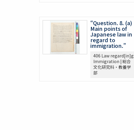
304 Lincoln
368 Const.’l law
371 Brown bibliography, Journal Club, U o
“Question. 8. (a)
Main points of
372 Bibliography on League of Nations
Japanese law in
373 Bibliography, Hibiya Lib’y, Carnegie
regard to
375 Bibliographical Tools, Bibliography on
immigration.”
380 DOW, EARLE W. (UM) Note Taking
406 Law regard[in]g
382 Pacific [ ] officer
Immigration | 総合
388 Elections, 1934-1936
文化研究科・教養学
部
389 Election of 1936
391 Examination
393 軍備制限
397 Hawai Jap Popula
405 Arable Land, Farms
406 Law regard[in]g Immigration
407 Emigrant Protection Law Lemieux Agr
410 [land question in the west]
411 Jernegan Y.N.’s attitude tow. Land po