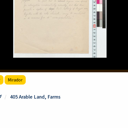
r
Mirador
ブ
405 Arable Land, Farms