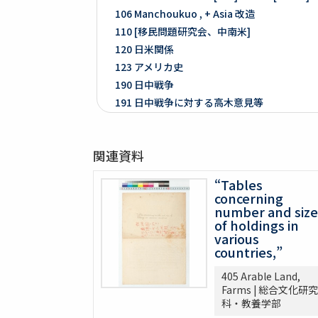
106 Manchoukuo , + Asia 改造
110 [移民問題研究会、中南米]
120 日米関係
123 アメリカ史
190 日中戦争
191 日中戦争に対する高木意見等
192 NRA等判決
261 Prologue
関連資料
262 米国ノ伝統ト環境
263 [Conditions of the Colonies in 1760]
“Tables
264 Mitsubishi
concerning
275 Phillips Civil War & Reconstruction
number and size
of holdings in
278 Turner, FR. J
various
280 Van Tyne C.H Method of Hist. Researc
countries,”
281 Van Tyne Constitutional Hist.
405 Arable Land,
287 McLaughlin, Reading Notes CONST. H. I
Farms | 総合文化研究
289 Reading Notes
科・教養学部
293 Pacific