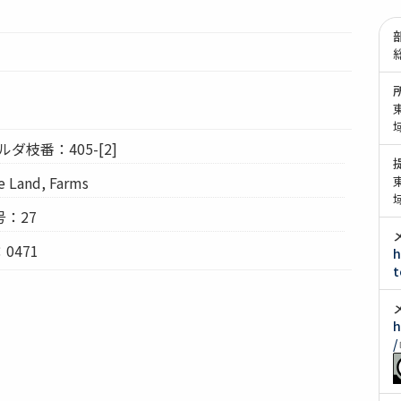
ダ枝番：405-[2]
Land, Farms
：27
0471
h
t
h
/