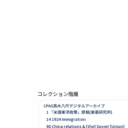
コレクション階層
CPAS高木八尺デジタルアーカイブ
1 「米国東洋政策」原稿(東亜研究所)
14 1924 Immigration
90 China relations & [the] Soviet [Union]