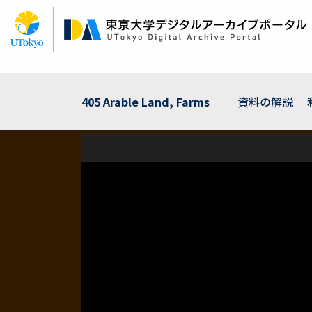
メ
イ
ン
コ
ン
テ
ン
405 Arable Land, Farms
資料の解説
ツ
に
移
動