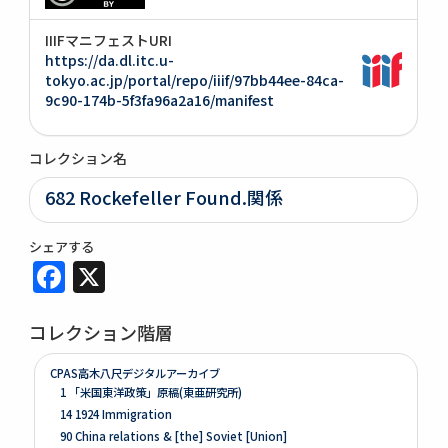
IIIFマニフェストURI
https://da.dl.itc.u-
tokyo.ac.jp/portal/repo/iiif/97bb44ee-84ca-
9c90-174b-5f3fa96a2a16/manifest
コレクション名
682 Rockefeller Found.関係
シェアする
Facebook
X
コレクション階層
CPAS高木八尺デジタルアーカイブ
1 「米国東洋政策」原稿(東亜研究所)
14 1924 Immigration
90 China relations & [the] Soviet [Union]