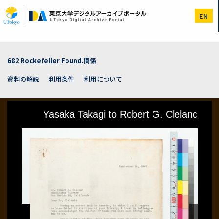
メ
イ
EN
ン
コ
ン
テ
ン
682 Rockefeller Found.関係
ツ
に
資料の解説
利用条件
利用について
移
動