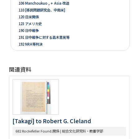
106 Manchoukuo , + Asia 改造
110 [移民問題研究会、中南米]
120 日米関係
123 アメリカ史
190 日中戦争
191 日中戦争に対する高木意見等
192 NRA等判決
261 Prologue
262 米国ノ伝統ト環境
263 [Conditions of the Colonies in 1760]
関連資料
264 Mitsubishi
275 Phillips Civil War & Reconstruction
278 Turner, FR. J
280 Van Tyne C.H Method of Hist. Research
281 Van Tyne Constitutional Hist.
287 McLaughlin, Reading Notes CONST. H. I.
289 Reading Notes
293 Pacific
[Takagi] to Robert G. Cleland
304 Lincoln
682 Rockefeller Found.関係 | 総合文化研究科・教養学部
368 Const.’l law