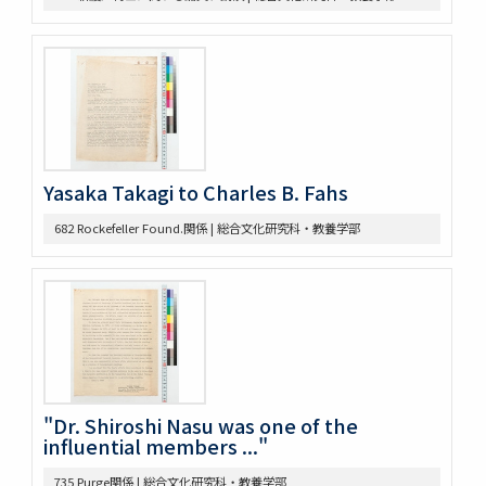
434 14. Survey Jap. Stud. 35
437 5. 英文メモ
438 4. 英文メモ
439 3. McLaughlin 1922
440 2. Lecture Notes + Reading Notes
441 1. U. Chicago
445 6. American Constitutional History, Prof. McIlwain
Yasaka Takagi to Charles B. Fahs
575 Magsaysay Award
583 Neesima, Joe
682 Rockefeller Found.関係 | 総合文化研究科・教養学部
585 Nitobe Journals、新渡戸奨学資金
594 Peace Machinery
628 高木原稿・メモ
629 新渡戸英文著作集関係書類
636 高木原稿 米国革命の政治思想、基本的人権
637 高木原稿(東大以外での講演)
644 NRA関係資料
645 高木原稿とメモ(革新主義)
"Dr. Shiroshi Nasu was one of the
646 高木原稿とメモ (economic revolution)
influential members ..."
647 高木原稿 (Wilson, W)
648 高木原稿 (奴隷問題)
735 Purge関係 | 総合文化研究科・教養学部