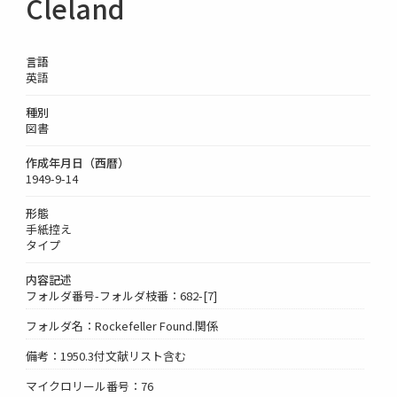
Cleland
言語
英語
種別
図書
作成年月日（西暦）
1949-9-14
形態
手紙控え
タイプ
内容記述
フォルダ番号-フォルダ枝番：682-[7]
フォルダ名：Rockefeller Found.関係
備考：1950.3付文献リスト含む
マイクロリール番号：76