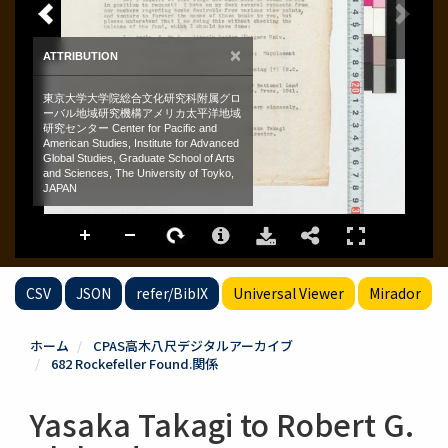
CSV
JSON
refer/BibIX
Universal Viewer
Mirador
ホーム
CPAS高木八尺デジタルアーカイブ
682 Rockefeller Found.関係
Yasaka Takagi to Robert G.