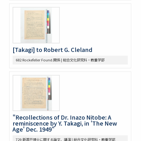
371 Brown bibliography, Journal Club, U of M, 1921-22
372 Bibliography on League of Nations
373 Bibliography, Hibiya Lib’y, Carnegie Endowment
Donation
375 Bibliographical Tools, Bibliography on the Relations
bet. US + Far East
380 DOW, EARLE W. (UM) Note Taking
382 Pacific [ ] officer
[Takagi] to Robert G. Cleland
388 Elections, 1934-1936
389 Election of 1936
682 Rockefeller Found.関係 | 総合文化研究科・教養学部
391 Examination
393 軍備制限
397 Hawai Jap Popula
405 Arable Land, Farms
406 Law regard[in]g Immigration
407 Emigrant Protection Law Lemieux Agree’t &
Gentlemen’s Ag.
410 [land question in the west]
"Recollections of Dr. Inazo Nitobe: A
411 Jernegan Y.N.’s attitude tow. Land policy
reminiscence by Y. Takagi, in 'The New
419 Johnson Lectures
Age' Dec. 1949"
425 高木抜刷及び英文メモ
729 新渡戸博士に関する論文、講演 | 総合文化研究科・教養学部
426 英文ノート