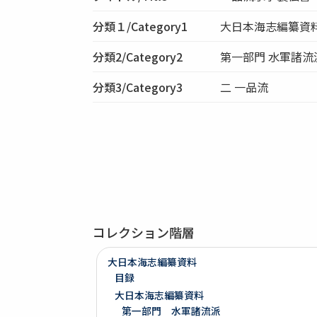
分類１/Category1
大日本海志編纂資
分類2/Category2
第一部門 水軍諸流
分類3/Category3
二 一品流
コレクション階層
大日本海志編纂資料
目録
大日本海志編纂資料
第一部門 水軍諸流派