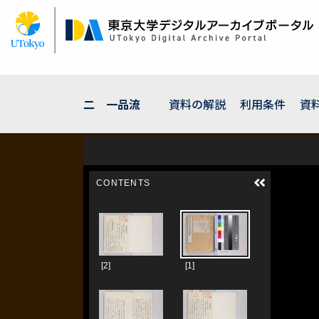
メ
イ
ン
コ
ン
テ
ン
二 一品流
資料の解説
利用条件
資
ツ
に
移
動