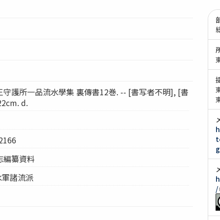
護所一品流水學集 裏傳書12巻. -- [書写者不明], [書
2cm. d.
h
166
t
g
志編纂資料
水軍諸流派
h
/