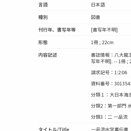
言語
日本語
種別
図書
刊行年、書写年等
[書写年不明]
形態
1冊 ; 22cm
内容記述
書誌情報：八大龍王守
写年不明]. -- 1冊 ; 2
請求記号：1:2:06
資料番号：3013542
分類１：大日本海
分類2：第一部門 
分類3：二 一品流
タイトル/Title
一品流水学裏伝書