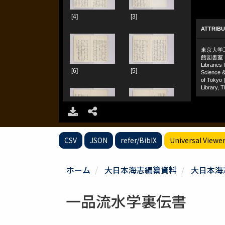
CSV
JSON
refer/BibIX
Universal Viewe
ホーム
大日本海志編纂資料
大日本海
一品流水学裏伝書