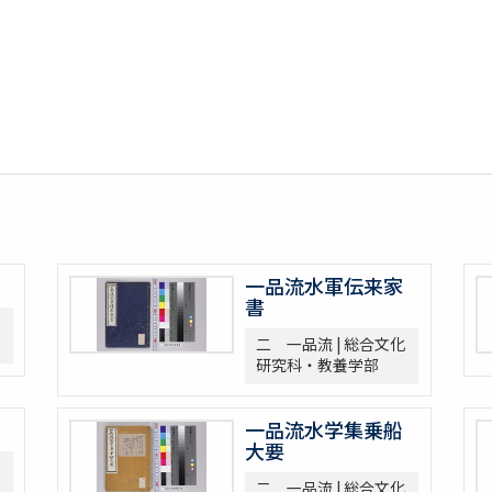
一品流水軍伝来家
書
二 一品流 | 総合文化
研究科・教養学部
一品流水学集乗船
大要
二 一品流 | 総合文化