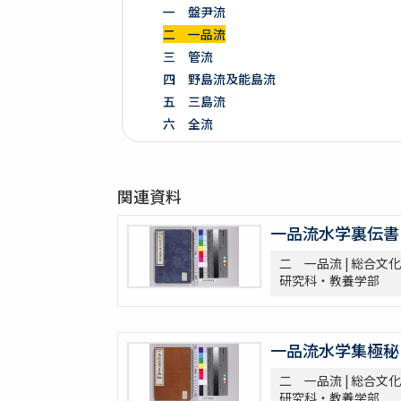
一 盤尹流
二 一品流
三 管流
四 野島流及能島流
五 三島流
六 全流
七 諸流
第二部門 水軍雑纂
関連資料
第三部門 艦船
一 木割
一品流水学裏伝書
二 造船
三 洋式船
二 一品流 | 総合文化
研究科・教養学部
第四部門 外交・海防
一 外交
二 海防
三 漂流
一品流水学集極秘
第五部門 史書雑纂
二 一品流 | 総合文化
一 軍記
研究科・教養学部