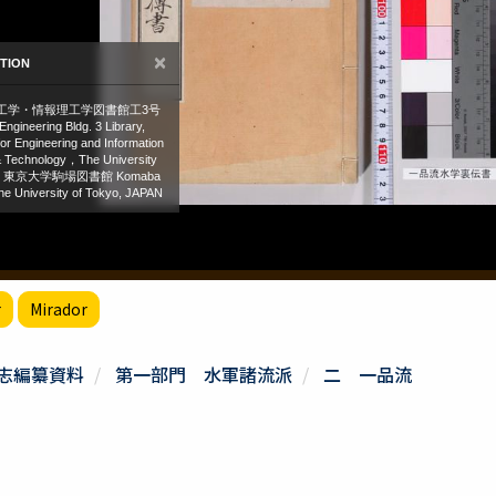
r
Mirador
志編纂資料
第一部門 水軍諸流派
二 一品流