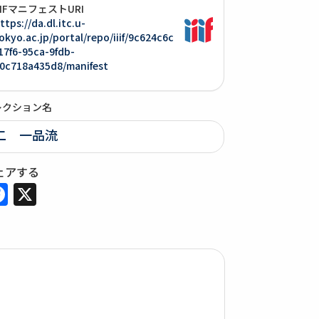
IIIFマニフェストURI
ttps://da.dl.itc.u-
okyo.ac.jp/portal/repo/iiif/9c624c6c
17f6-95ca-9fdb-
0c718a435d8/manifest
レクション名
二 一品流
ェアする
Facebook
X