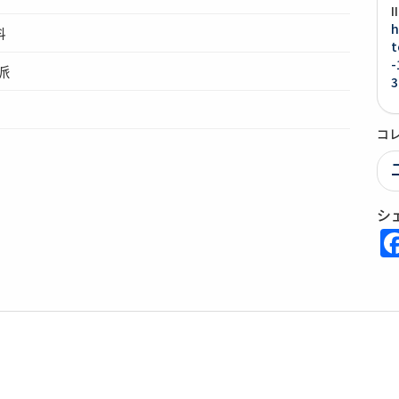
h
料
t
-
派
3
コ
シ