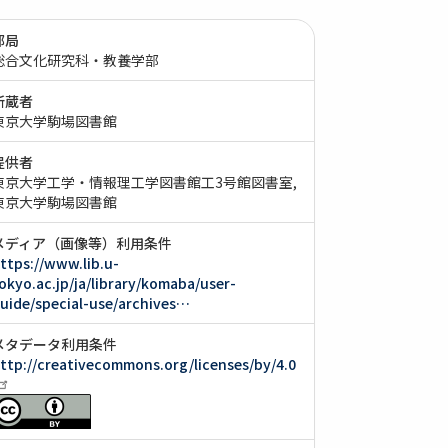
部局
総合文化研究科・教養学部
所蔵者
東京大学駒場図書館
提供者
東京大学工学・情報理工学図書館工3号館図書室
東京大学駒場図書館
メディア（画像等）利用条件
ttps://www.lib.u-
okyo.ac.jp/ja/library/komaba/user-
uide/special-use/archives…
メタデータ利用条件
ttp://creativecommons.org/licenses/by/4.0