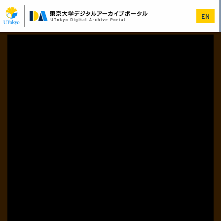
メ
イ
EN
ン
コ
ン
テ
ン
ツ
に
移
動