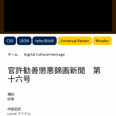
CSV
JSON
refer/BibIX
Universal Viewer
Mirador
ホーム
Digital Cultural Heritage
官許勧善懲悪錦画新聞 第
十六号
種別
図書
内容記述
Level: アイテム