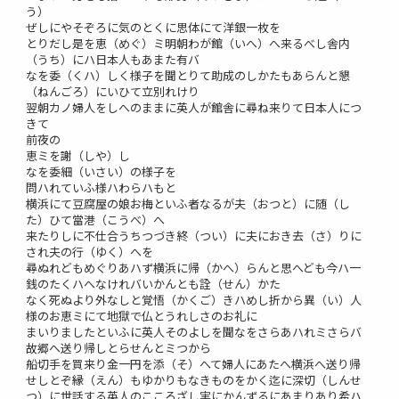
う）
ぜしにやそぞろに気のとくに思体にて洋銀一枚を
とりだし是を恵（めぐ）ミ明朝わが館（いへ）へ来るべし舎内
（うち）にハ日本人もあまた有バ
なを委（くハ）しく様子を聞とりて助成のしかたもあらんと懇
（ねんごろ）にいひて立別れけり
翌朝カノ婦人をしへのままに英人が館舎に尋ね来りて日本人につ
きて
前夜の
恵ミを謝（しや）し
なを委細（いさい）の様子を
問ハれていふ様ハわらハもと
横浜にて豆腐屋の娘お梅といふ者なるが夫（おつと）に随（し
た）ひて當港（こうべ）へ
来たりしに不仕合うちつづき終（つい）に夫におき去（さ）りに
され夫の行（ゆく）へを
尋ぬれどもめぐりあハず横浜に帰（かへ）らんと思へども今ハ一
銭のたくハへなけれバいかんとも詮（せん）かた
なく死ぬより外なしと覚悟（かくご）きハめし折から異（い）人
様のお恵ミにて地獄で仏とうれしさのお礼に
まいりましたといふに英人そのよしを聞なをさらあハれミさらバ
故郷へ送り帰しとらせんとミつから
船切手を買来り金一円を添（そ）へて婦人にあたへ横浜へ送り帰
せしとぞ縁（えん）もゆかりもなきものをかく迄に深切（しんせ
つ）に世話する英人のこころざし実にかんずるにあまりあり希ハ