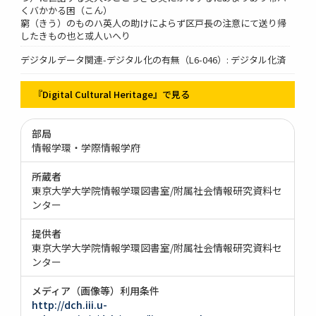
くバかかる困（こん）
窮（きう）のものハ英人の助けによらず区戸長の注意にて送り帰
したきもの也と或人いへり
デジタルデータ関連-デジタル化の有無（L6-046）: デジタル化済
『Digital Cultural Heritage』で見る
部局
情報学環・学際情報学府
所蔵者
東京大学大学院情報学環図書室/附属社会情報研究資料セ
ンター
提供者
東京大学大学院情報学環図書室/附属社会情報研究資料セ
ンター
メディア（画像等）利用条件
http://dch.iii.u-