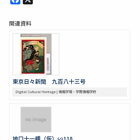
関連資料
東京日々新聞 九百八十三号
Digital Cultural Heritage | 情報学環・学際情報学府
地口十一種（仮）∽118