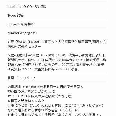
identifier: O-COL-SN-053
Type: 錦絵
Subject: 新聞錦絵
number of pages: 1
来歴-所有者（L6-001）: 東京大学大学院情報学環図書室/附属社会
情報研究資料センター
来歴-現物資料の来歴（L6-002）: 1970年代後半小野秀雄邸より旧
新聞研究所に移管。1980年代から2000年代にかけて情報学環本館
7F展示室に保存されていたものを、2007年以降図書室/社会情報
研究資料センター貴重資料保存スペースに移管。
言語（L6-077）: ja
内容記述（L6-068）: 去る五月十九日の夜或る英人
神戸四の宮辺を通りかかりしに
木（こ）かげに婦人の涕泣悲歎（かなしむ）
有様英人見かねて立より
何事にやと尋（たづ）ぬれども言語（ことバ）不通（わからず）
なれバ始末わからずされども困苦（こんく）に
せまりて身をも捨んとする形勢（ありさま）おのづから通（つ