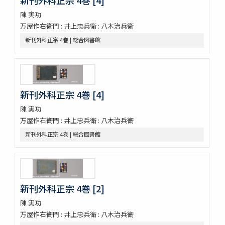
新刊外科正宗 4巻 [4]
本草
太平和劑圖經本草藥性緫論
陳 実功
蘭法口傳明細書
万屋作右衛門 : 井上忠兵衛 : 八木治兵衛
醫史 10巻
新刊外科正宗 4巻 | 総合図書館
日記
日記
醫藏目録 1巻疹子心法1巻
鶚軒文庫藏書目録 : 醫書部
牛渚漫録續
新刊外科正宗 4巻 [4]
皇朝醫叢續集
陳 実功
經傳醫話
万屋作右衛門 : 井上忠兵衛 : 八木治兵衛
獻芹録
新刊外科正宗 4巻 | 総合図書館
獻芹録
濟生醫院記
煉霞翁年譜
近世名醫傳
戊申日記
新刊外科正宗 4巻 [2]
橘黄年譜 3巻
玉機微義 50巻目録1巻
陳 実功
新刻蕐佗内照圖 2巻
万屋作右衛門 : 井上忠兵衛 : 八木治兵衛
怪疾奇方