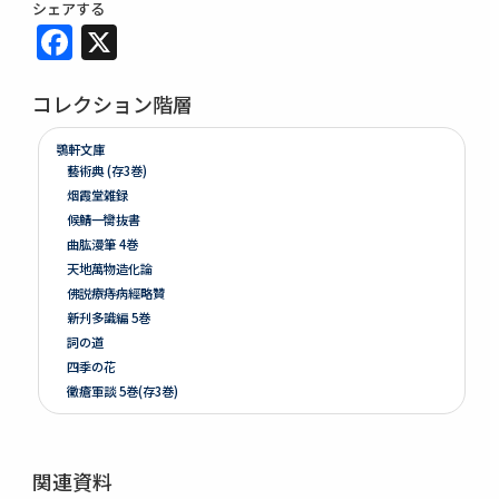
シェアする
Facebook
X
コレクション階層
鶚軒文庫
藝術典 (存3巻)
烟霞堂雑録
候鯖一臠抜書
曲肱漫筆 4巻
天地萬物造化論
佛説療痔病經略贊
新刋多識編 5巻
詞の道
四季の花
黴瘡軍談 5巻(存3巻)
煮藥漫抄 2巻
かくれさと 2巻
洞房語園増補
関連資料
北女閭起原 3巻