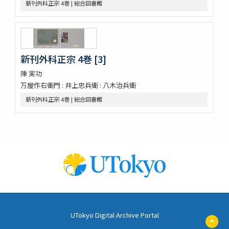
新刊外科正宗 4巻 | 総合図書館
蛔蟲論
新刻萬氏家傳廣嗣紀要 5巻
新刊外科正宗 4巻
新刊外科正宗 4巻
新刊外科正宗 4巻
新刊外科正宗 4巻 [3]
新刊外科正宗 4巻(存1巻)
陳 実功
立齋外科發揮 8巻
万屋作右衛門 : 井上忠兵衛 : 八木治兵衛
新刻秘授外科百効全書 6巻
新刊外科正宗 4巻 | 総合図書館
唐王燾先生外臺秘要方 40巻序目1巻
外臺祕要藥品攷
景岳新方砭 4巻
景岳全書 64巻
脚氣症原論
虎列剌病論
攷正古方權量説 1巻附言1巻
梧右雜記
張景岳腫脹全書
菩鳴喥英袖珍方叢 初編2巻
雜疫纂要
UTokyo Digital Archive Portal
ペ
雜病證治類方 8巻
ー