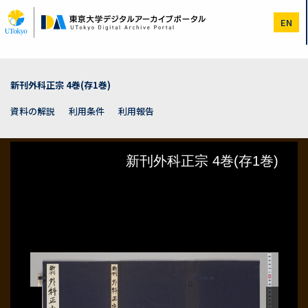
メ
イ
EN
ン
コ
ン
テ
ン
新刊外科正宗 4巻(存1巻)
ツ
に
資料の解説
利用条件
利用報告
移
動