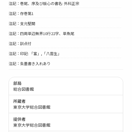
注記：巻尾、序及び版心の書名: 外科正宗
注記：存巻第1
注記：支允堅閲
注記：四周単辺無界10行22字、単魚尾
注記：訓点付
注記：印記: 「富」,「八雲生」
注記：朱墨書き入れあり
部局
総合図書館
所蔵者
東京大学総合図書館
提供者
東京大学総合図書館