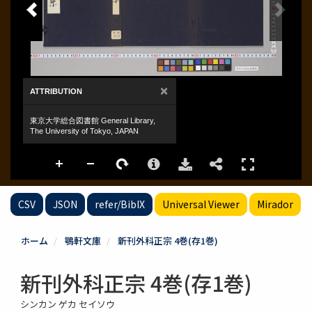
CSV
JSON
refer/BibIX
Universal Viewer
Mirador
ホーム
鶚軒文庫
新刊外科正宗 4巻(存1巻)
新刊外科正宗 4巻(存1巻)
シンカン ゲカ セイソウ