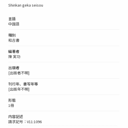
Shinkan geka seisou
言語
中国語
種別
和古書
編著者
陳 実功
出版者
[出版者不明]
刊行年、書写年等
[出版年不明]
形態
1冊
内容記述
請求記号：V11:1096