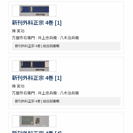
さんてう記ときのたいこ
さんてう記ときのたいこ
疱瘡絵
新刊外科正宗 4巻 [1]
繪本子供あそひ
映間紀聞
陳 実功
有馬山温泉由来 . 下野國安蘇郡赤岩庚申山記
万屋作右衛門 : 井上忠兵衛 : 八木治兵衛
伊香保志
新刊外科正宗 4巻 | 総合図書館
野州鹽原温泉真圖
下野國塩谷郡塩原温泉之圖
新吉原三芝居附長吏根元由緒書
江戸三芝居并新吉原由緒書
周憲王救荒本草 14巻
新刊外科正宗 4巻 [1]
本草綱目序註
陳 実功
本艸序例
万屋作右衛門 : 井上忠兵衛 : 八木治兵衛
順抄伊呂波寄
新刊外科正宗 4巻 | 総合図書館
新添脩治纂要 5巻
本草和名抜書
本草和名字類
就正大和本艸抜萃
本草綱目譯説 52巻(存4巻)