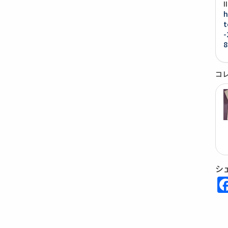
h
t
-
8
コ
シ