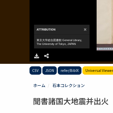
CSV
JSON
refer/BibIX
Universal Viewe
ホーム
石本コレクション
聞書諸国大地震并出火