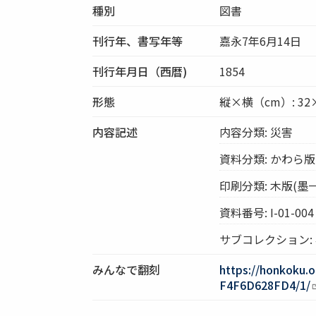
種別
図書
刊行年、書写年等
嘉永7年6月14日
刊行年月日（西暦)
1854
形態
縦×横（cm）: 32×
内容記述
内容分類: 災害
資料分類: かわら版
印刷分類: 木版(墨
資料番号: I-01-004
サブコレクション:
みんなで翻刻
https://honkoku.
F4F6D628FD4/1/