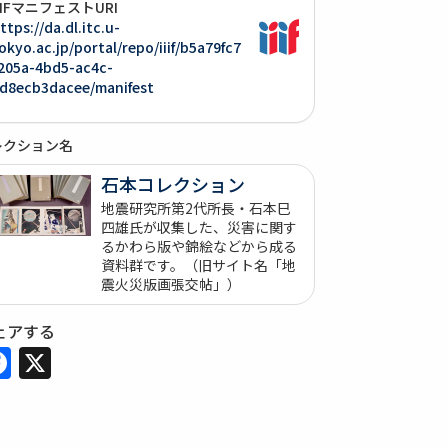
IIIFマニフェストURI
ttps://da.dl.itc.u-
okyo.ac.jp/portal/repo/iiif/b5a79fc7
205a-4bd5-ac4c-
d8ecb3dacee/manifest
レクション名
石本コレクション
地震研究所第2代所長・石本巳
四雄氏が収集した、災害に関す
るかわら版や錦絵などから成る
資料群です。（旧サイト名「地
震火災版画張交帖」）
ェアする
Facebook
X