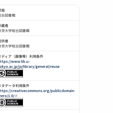
部局
総合図書館
所蔵者
東京大学総合図書館
提供者
東京大学総合図書館
メディア（画像等）利用条件
ttps://www.lib.u-
okyo.ac.jp/ja/library/general/reuse
メタデータ利用条件
ttps://creativecommons.org/publicdomain
zero/1.0/