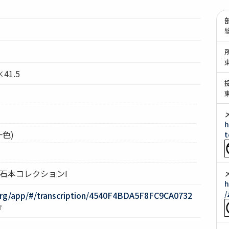
41.5
h
一色)
t
 石本コレクションI
h
/
org/app/#/transcription/4540F4BDA5F8FC9CA0732