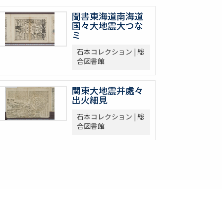
聞書東海道南海道
国々大地震大つな
ミ
石本コレクション | 総
合図書館
関東大地震并處々
出火細見
石本コレクション | 総
合図書館