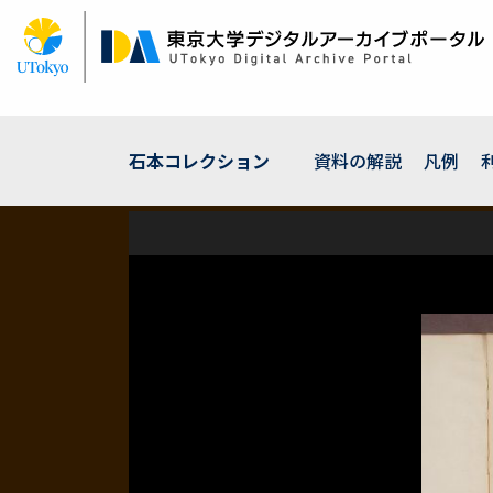
メ
イ
ン
コ
ン
テ
ン
石本コレクション
資料の解説
凡例
ツ
に
移
動