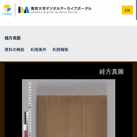
メ
イ
EN
ン
コ
ン
テ
ン
経方真圖
ツ
に
資料の解説
利用条件
利用報告
移
動