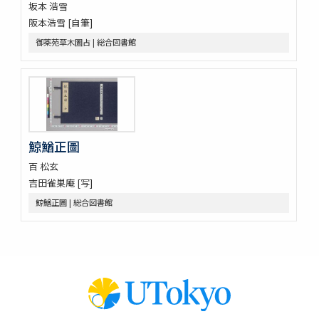
坂本 浩雪
立齋外科發揮 8巻
阪本浩雪 [自筆]
新刻秘授外科百効全書 6巻
唐王燾先生外臺秘要方 40巻序目1巻
御薬苑草木圖占 | 総合図書館
外臺祕要藥品攷
景岳新方砭 4巻
景岳全書 64巻
脚氣症原論
虎列剌病論
攷正古方權量説 1巻附言1巻
鯨鰌正圖
梧右雜記
百 松玄
張景岳腫脹全書
吉田雀巣庵 [写]
菩鳴喥英袖珍方叢 初編2巻
雜疫纂要
鯨鰌正圖 | 総合図書館
雜病證治類方 8巻
産科宝凾
三喜備考
時還讀我書
十四經發揮 3巻
十四經發揮 3巻
十四經發揮 3巻