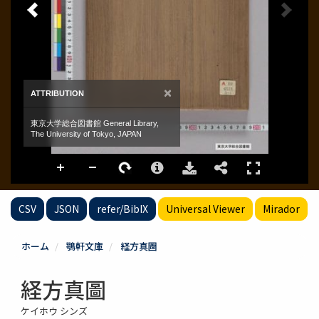
CSV
JSON
refer/BibIX
Universal Viewer
Mirador
ホーム
鶚軒文庫
経方真圖
経方真圖
ケイホウ シンズ