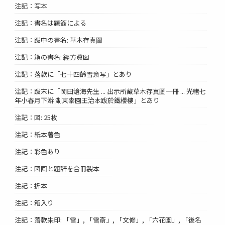
注記：写本
注記：書名は題簽による
注記：跋中の書名: 草木存真圗
注記：箱の書名: 經方眞図
注記：落款に「七十四齡雪斎写」とあり
注記：跋末に「岡田滄海先生 ... 出示所藏草木存真圗一冊 ... 光緒七
年小春月下澣 淛東桼園王治本跋於鐵櫻樓」とあり
注記：図: 25枚
注記：紙本著色
注記：彩色あり
注記：図画と題辞を合冊製本
注記：折本
注記：箱入り
注記：落款朱印: 「雪」, 「雪斎」, 「文修」, 「六花園」, 「後名