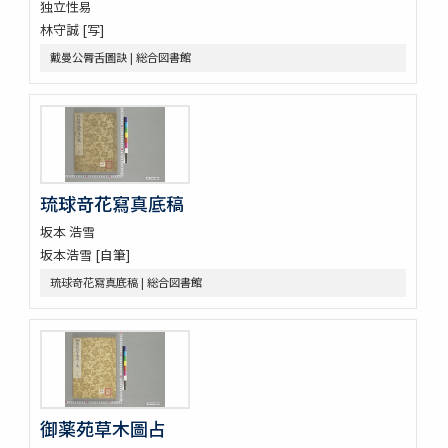
独立性易
鶚軒文庫藏書目録 : 醫書部
林守誠 [写]
牛渚漫録續
戴曼公脣舌圖訣 | 総合図書館
皇朝醫叢續集
經傳醫話
獻芹録
獻芹録
濟生醫院記
煉霞翁年譜
近世名醫傳
琉球竒花寫真底稿
戊申日記
坂本 浩雪
橘黄年譜 3巻
坂本浩雪 [自筆]
玉機微義 50巻目録1巻
琉球竒花寫真底稿 | 総合図書館
新刻蕐佗内照圖 2巻
怪疾奇方
蛔蟲論
新刻萬氏家傳廣嗣紀要 5巻
新刊外科正宗 4巻
新刊外科正宗 4巻
新刊外科正宗 4巻
御薬苑草木圖占
新刊外科正宗 4巻(存1巻)