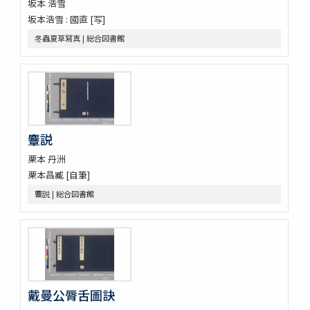
坂本 浩雪
伊香保志
坂本浩雪 : 國直 [写]
野州鹽原温泉真圖
下野國塩谷郡塩原温泉之圖
冬蟲夏草冩真 | 総合図書館
新吉原三芝居附長吏根元由緒書
江戸三芝居并新吉原由緒書
周憲王救荒本草 14巻
本草綱目序註
本艸序例
順抄伊呂波寄
麞説
新添脩治纂要 5巻
本草和名抜書
栗本 丹洲
本草和名字類
栗本昌臧 [自筆]
就正大和本艸抜萃
麞説 | 総合図書館
本草綱目譯説 52巻(存4巻)
本草
太平和劑圖經本草藥性緫論
蘭法口傳明細書
醫史 10巻
日記
戴曼公脣舌圖訣
日記
醫藏目録 1巻疹子心法1巻