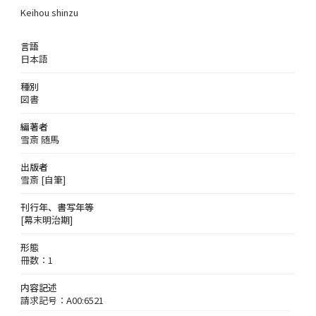
Keihou shinzu
言語
日本語
種別
図書
編著者
雪斎 随馬
出版者
雪斎 [自筆]
刊行年、書写年等
[幕末明治期]
形態
冊数：1
内容記述
請求記号：A00:6521