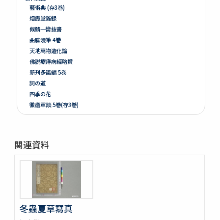
藝術典 (存3巻)
烟霞堂雑録
候鯖一臠抜書
曲肱漫筆 4巻
天地萬物造化論
佛説療痔病經略贊
新刋多識編 5巻
詞の道
四季の花
黴瘡軍談 5巻(存3巻)
煮藥漫抄 2巻
かくれさと 2巻
洞房語園増補
関連資料
北女閭起原 3巻
さんてう記ときのたいこ
さんてう記ときのたいこ
疱瘡絵
繪本子供あそひ
映間紀聞
冬蟲夏草冩真
有馬山温泉由来 . 下野國安蘇郡赤岩庚申山記