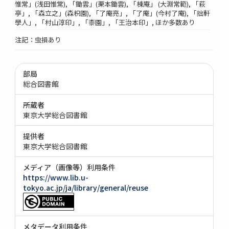
惟常」(浅田惟常), 「鋤雲」(栗本鋤雲), 「棟庵」 (大淵常範), 「萩
亭」, 「森立之」(森枳園), 「了庵亮」, 「了庵」(今村了庵), 「拙軒
學人」, 「村山淳印」, 「桼園」, 「王治本印」, ほか多数あり
注記：虫損あり
部局
総合図書館
所蔵者
東京大学総合図書館
提供者
東京大学総合図書館
メディア（画像等）利用条件
https://www.lib.u-
tokyo.ac.jp/ja/library/general/reuse
メタデータ利用条件