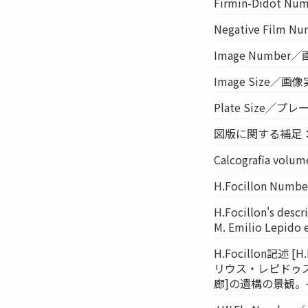
Firmin-Didot N
Negative Film
Image Numbe
Image Size／画像
Plate Size／プ
図版に関する補足：Tav
Calcografia vol
H.Focillon Num
H.Focillon's descr
M. Emilio Lepido e d
H.Focillon記述 [H
リウス・レピドゥス
廊]の遺構の景観。−