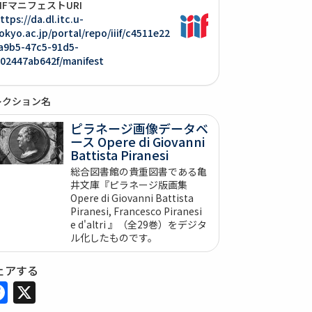
IIIFマニフェストURI
ttps://da.dl.itc.u-
okyo.ac.jp/portal/repo/iiif/c4511e22
a9b5-47c5-91d5-
02447ab642f/manifest
レクション名
ピラネージ画像データベ
ース Opere di Giovanni
Battista Piranesi
総合図書館の貴重図書である亀
井文庫『ピラネージ版画集
Opere di Giovanni Battista
Piranesi, Francesco Piranesi
e d'altri 』（全29巻）をデジタ
ル化したものです。
ェアする
Facebook
X