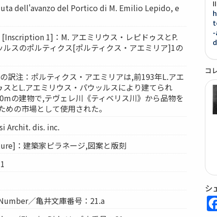
ta dell'avanzo del Portico di M. Emilio Lepido, e
h
t
-
Inscription 1]：M. アエミリウス・レピドゥスとP.
d
ルスのポルティクス[ポルティクス・アエミリア]1の
コ
の訳注：ポルティクス・アエミリアは,前193年L.アエ
ゥスとL.アエミリウス・パウッルスにより建てられ
幅60mの建物で,テヴェレ川《ティベリス川》から品物を
るための市場として使用された。
 Archit. dis. inc.
ature]：建築家ピラネージ,図案と版刻
1
1
シ
ion Number／亀井文庫番号：21.a