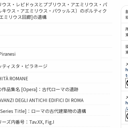
リウス・レピドゥスとプブリウス・アエミリウス・パ
ルキウス・アエミリウス・パウッルス〕のポルティク
エミリウス回廊]の遺構
Piranesi
ッティスタ・ピラネージ
h
t
HITÀ ROMANE
作品集名 [Opera]：古代ローマの遺跡
 AVANZI DEGLI ANTICHI EDIFICI DI ROMA
h
/
eries Title]：ローマの古代建築物の遺構
リーズ内番号：Tav.XX, Fig.I