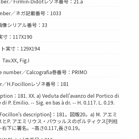
umber／Firmin-Didotレゾネ番号：21.a
 Number／ネガ記載番号：1033
r／画像シリアル番号：33
実寸：117X190
レート実寸：129X194
.XX, Fig.I
ume number／Calcografia巻番号：PRIMO
ber／H.Focillonレゾネ番号：181
iption：181. XX. a) Veduta dell'avanzo del Portico di
i P. Emilio. -- Sig. en bas à dr. -- H. 0.117. L. 0.19.
.Focillon's description]：181。図版20。a) M. アエミ
とP. アエミリウス・パウッルスのポルティクス[列柱
右下に署名。−高さ0.117,長さ0.19。