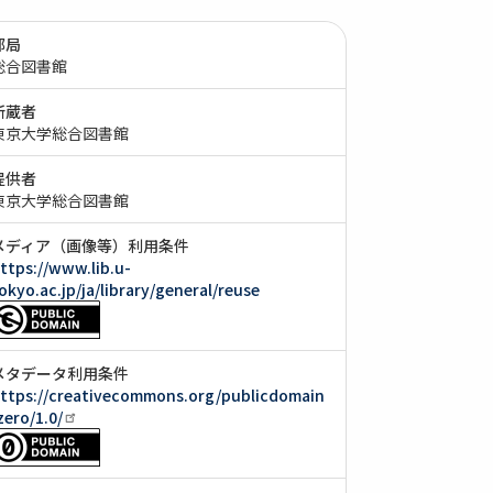
部局
総合図書館
所蔵者
東京大学総合図書館
提供者
東京大学総合図書館
メディア（画像等）利用条件
ttps://www.lib.u-
okyo.ac.jp/ja/library/general/reuse
メタデータ利用条件
ttps://creativecommons.org/publicdomain
zero/1.0/