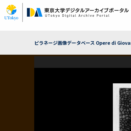
メ
イ
ン
コ
ン
テ
ン
ピラネージ画像データベース Opere di Giovanni 
ツ
に
移
動