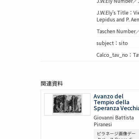
J.W.Ely Numbe
J.W.Ely's Title：Vi
Lepidus and P. Aem
Taschen Numbe
subject：sito
Calco_tav_no：Tav. 
関連資料
Avanzo del
Tempio della
Speranza Vecchi
Giovanni Battista
Piranesi
ピラネージ画像デー