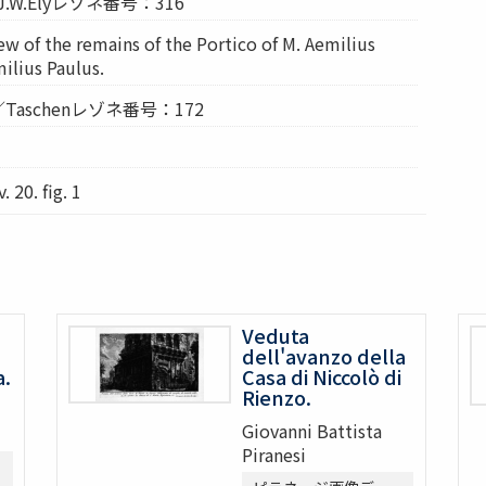
r／J.W.Elyレゾネ番号：316
ew of the remains of the Portico of M. Aemilius
ilius Paulus.
r／Taschenレゾネ番号：172
20. fig. 1
Veduta
dell'avanzo della
a.
Casa di Niccolò di
Rienzo.
Giovanni Battista
Piranesi