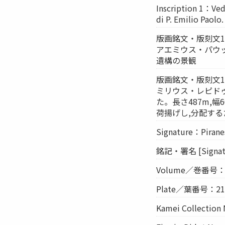
Inscription 1：Vedu
di P. Emilio Paolo.
版画銘文・版刻文1 [
アエミウス・パウッ
遺構の景観
版画銘文・版刻文1
ミリウス・レピド
た。長さ487m,
荷揚げし,分配す
Signature：Piranesi
銘記・署名 [Sign
Volume／巻番号：
Plate／葉番号：2
Kamei Collect