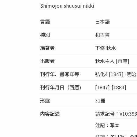
Shimojou shuusui nikki
言語
日本語
種別
和古書
編著者
下條 秋水
出版者
秋水主人 [自筆]
刊行年、書写年等
弘化4 [1847] -明治1
刊行年月日（西暦)
[1847]-[1883]
形態
31冊
内容記述
請求記号：V10:39
注記：写本
注記：各見返しの書