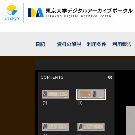
メ
イ
ン
コ
ン
テ
ン
日記
資料の解説
利用条件
利用報告
ツ
に
移
動