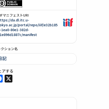
IIIFマニフェストURI
ttps://da.dl.itc.u-
okyo.ac.jp/portal/repo/iiif/e32b185
-1ea0-80e1-382d-
1e896d1887c/manifest
レクション名
日記
ェアする
Facebook
X