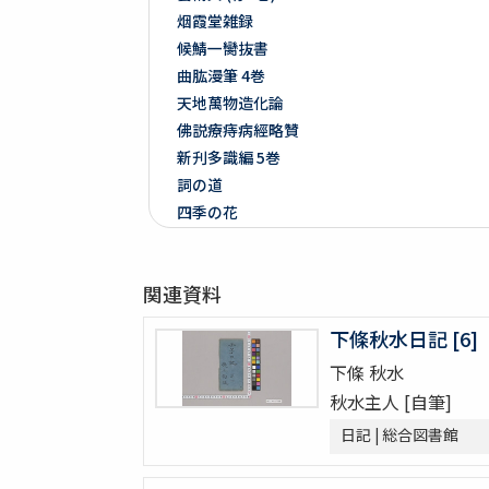
烟霞堂雑録
候鯖一臠抜書
曲肱漫筆 4巻
天地萬物造化論
佛説療痔病經略贊
新刋多識編 5巻
詞の道
四季の花
黴瘡軍談 5巻(存3巻)
煮藥漫抄 2巻
関連資料
かくれさと 2巻
洞房語園増補
下條秋水日記 [6]
北女閭起原 3巻
下條 秋水
さんてう記ときのたいこ
秋水主人 [自筆]
さんてう記ときのたいこ
疱瘡絵
日記 | 総合図書館
繪本子供あそひ
映間紀聞