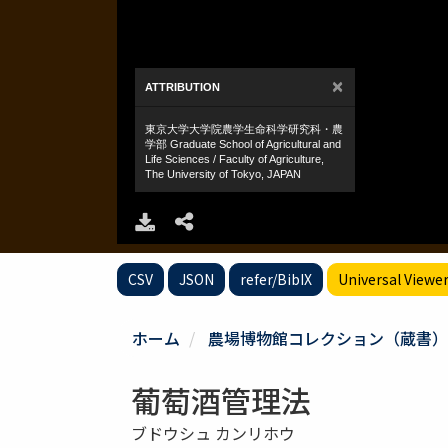
CSV
JSON
refer/BibIX
Universal Viewe
ホーム
農場博物館コレクション（蔵書）
葡萄酒管理法
ブドウシュ カンリホウ