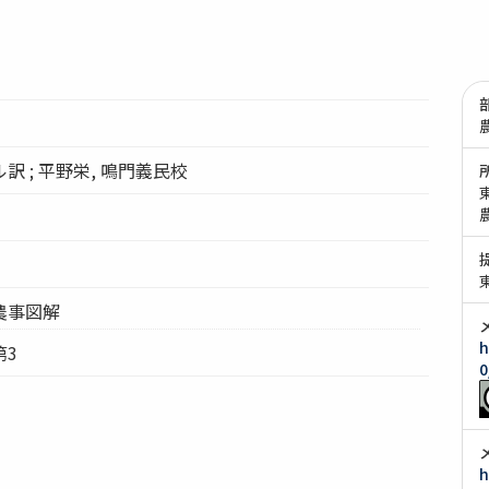
 ; 平野栄, 鳴門義民校
農事図解
h
第3
0
h