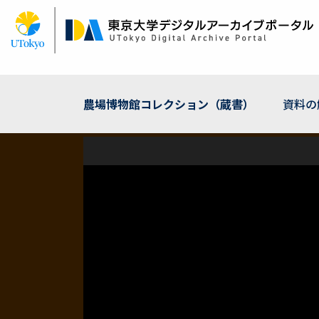
メ
イ
ン
コ
ン
テ
ン
農場博物館コレクション（蔵書）
資料の
ツ
に
移
動