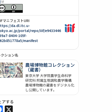
/
IIIFマニフェストURI
ttps://da.dl.itc.u-
okyo.ac.jp/portal/repo/iiif/e9433446
39a7-8404-105f-
62b851778a5/manifest
レクション名
農場博物館コレクション
（蔵書）
東京大学 大学院農学生命科学
研究科 附属生態調和農学機構
農場博物館の蔵書をデジタル化
し公開しています。
ェアする
Facebook
X