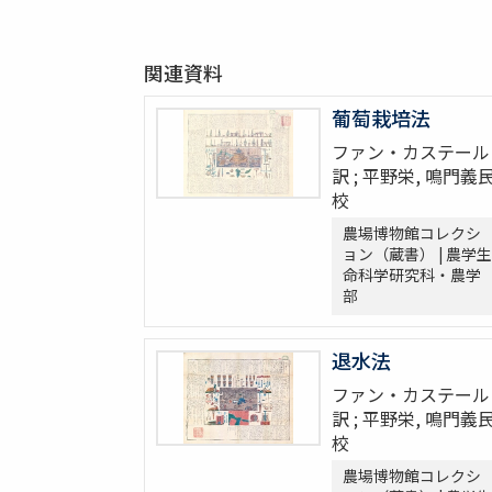
関連資料
葡萄栽培法
ファン・カステール
訳 ; 平野栄, 鳴門義
校
農場博物館コレクシ
ョン（蔵書） | 農学生
命科学研究科・農学
部
退水法
ファン・カステール
訳 ; 平野栄, 鳴門義
校
農場博物館コレクシ