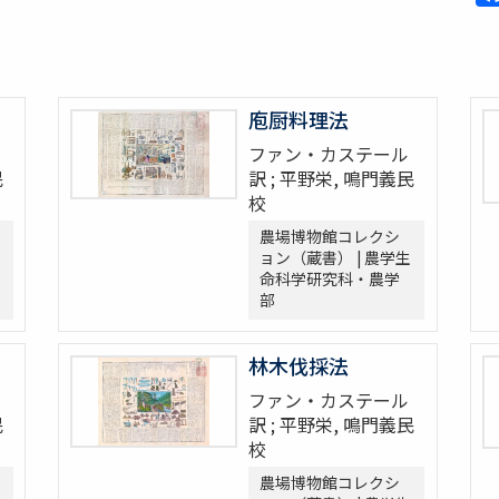
庖厨料理法
ファン・カステール
民
訳 ; 平野栄, 鳴門義民
校
農場博物館コレクシ
ョン（蔵書） | 農学生
命科学研究科・農学
部
林木伐採法
ファン・カステール
民
訳 ; 平野栄, 鳴門義民
校
農場博物館コレクシ