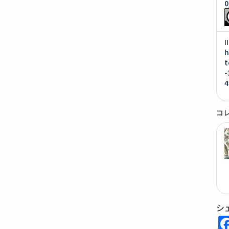
0
h
t
-
4
コ
シ