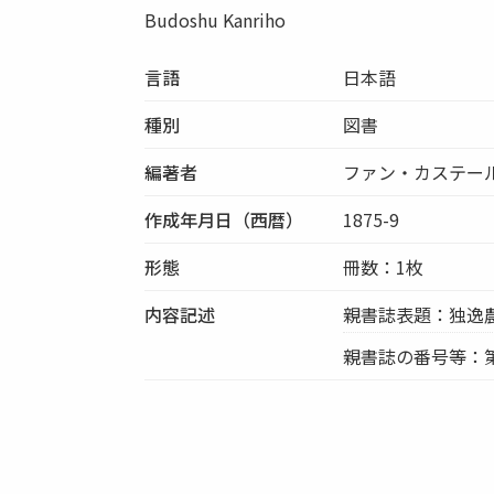
Budoshu Kanriho
言語
日本語
種別
図書
編著者
ファン・カステール訳
作成年月日（西暦）
1875-9
形態
冊数：1枚
内容記述
親書誌表題：独逸
親書誌の番号等：