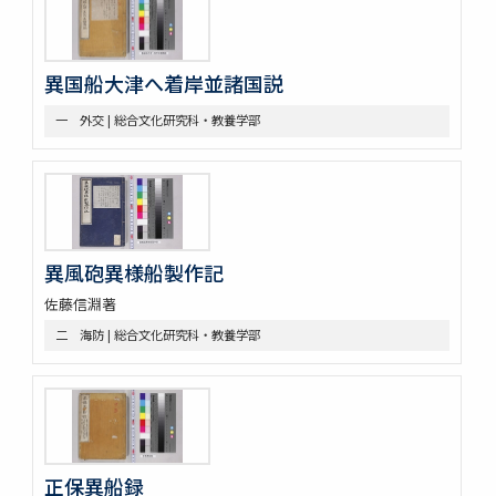
三 絵図
第八部門 雑
二 陸戦
異国船大津へ着岸並諸国説
三 陰陽道等
参考資料
一 外交 | 総合文化研究科・教養学部
一 海軍文庫蔵書
二 駒場図書館蔵書
異風砲異様船製作記
佐藤信淵著
二 海防 | 総合文化研究科・教養学部
正保異船録