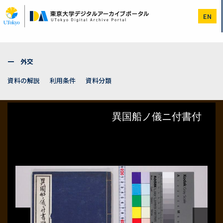
メ
イ
EN
ン
コ
ン
テ
ン
一 外交
ツ
に
資料の解説
利用条件
資料分類
移
動