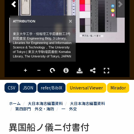
CSV
JSON
refer/BibIX
Universal Viewer
Mirador
ホーム
大日本海志編纂資料
大日本海志編纂資料
第四部門 外交・海防
一 外交
異国船ノ儀ニ付書付