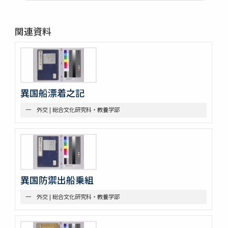
第三部門 艦船
一 木割
関連資料
二 造船
三 洋式船
第四部門 外交・海防
一 外交
二 海防
三 漂流
異国船漂着之記
第五部門 史書雑纂
一 外交 | 総合文化研究科・教養学部
一 軍記
二 史書
第六部門 地誌
第七部門 絵画・図巻
一 秘伝書
二 図面
小船
異国防禦出船乗組
軍船
一 外交 | 総合文化研究科・教養学部
荷船
河船
洋式船