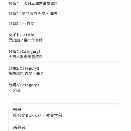
分類１：大日本海志編纂資料
分類2：第四部門 外交・海防
分類3：一 外交
タイトル/Title
異国船ノ儀ニ付書付
分類１/Category1
大日本海志編纂資料
分類2/Category2
第四部門 外交・海防
分類3/Category3
一 外交
部局
総合文化研究科・教養学部
所蔵者