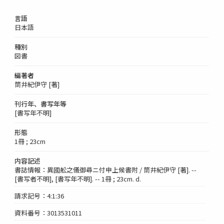
言語
日本語
種別
図書
編著者
筒井紀伊守 [著]
刊行年、書写年等
[書写年不明]
形態
1冊 ; 23cm
内容記述
書誌情報：異國舩之儀御尋ニ付申上候書附 / 筒井紀伊守 [著]. --
[書写者不明], [書写年不明]. -- 1冊 ; 23cm. d.
請求記号：4:1:36
資料番号：3013531011