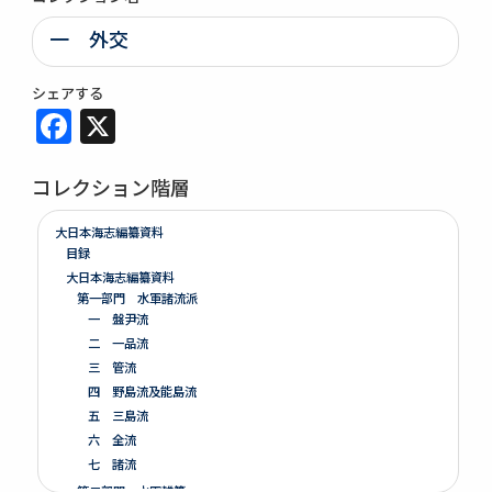
一 外交
シェアする
Facebook
X
コレクション階層
大日本海志編纂資料
目録
大日本海志編纂資料
第一部門 水軍諸流派
一 盤尹流
二 一品流
三 管流
四 野島流及能島流
五 三島流
六 全流
七 諸流
第二部門 水軍雑纂