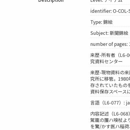
identifier: O-COL
Type: 錦絵
Subject: 新聞錦絵
number of pages: 
来歴-所有者（L6-
究資料センター
来歴-現物資料の来歴
究所に移管。198
存されていたものを
資料保存スペース
言語（L6-077）: ja
内容記述（L6-06
駕籠の簾ハ嗅杖よ
を驚/かす医ハ稲荷