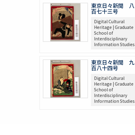
東京日々新聞 八
百七十三号
Digital Cultural
Heritage | Graduate
School of
Interdisciplinary
Information Studies
東京日々新聞 九
百八十四号
Digital Cultural
Heritage | Graduate
School of
Interdisciplinary
Information Studies