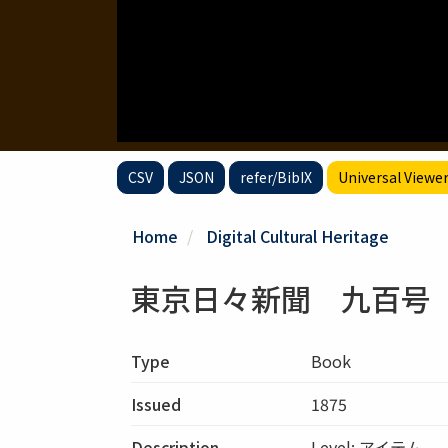
CSV
JSON
refer/BibIX
Universal Viewe
Home
Digital Cultural Heritage
東京日々新聞 九百号
Type
Book
Issued
1875
Description
Level: アイテム