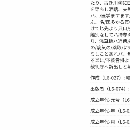
たり、古き川柳に
を穿ちし洒落、夫
ハ、/医学ますま
ふ、名/医多かる
けて匕先より只口
離別なしてハ持参
り、浅草橋ハ近傍
の/病気の/薬取/
ミしことあれバ、無
る某に/不義言掛
裁判庁へ訴出しと歟
作成（L6-027）:
出版者（L6-074）
成立年代-元号（L6-
成立年代-年（L6-02
成立年代-月（L6-02