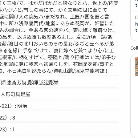
曰く三枚/で、ばかだばかだと殺なりとハ、世上の/内実
t
等ハついと/昔しの事にて、かく文明の世に至りて
す盛に開け人の病気ハ/まだなれ、上医ハ国を医と言
I
其中に所ハ浅草裏門代/地嵐にあらぬ花岡が、奸智にた
h
/先の調合に、金ある家の娘をバ、妻に嫁て難癖つけ、
t
の品を、返さぬ事も数度あるよし。爰に近頃一話/あ
炭薪/渡世の北川おいちのその長女/ふぢと云へるが弟
Col
に来るを縁に手なづ/けて、妻に嫁へど兼てより心/に工
根事/に柄をすげて、密隠と/罵り打擲はては/弟子な
よと難題に竟に我家へ逃帰りしを、花岡是を能/事ぞと
、不日黒白判然たらん/待乳山麓/温克堂龍吟誌 )
 絵師:恵斎芳幾,彫師:渡辺彫栄
: 人形町具足屋
021）: 明治
2）: 8
3）: 1