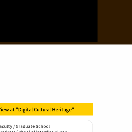
View at "Digital Cultural Heritage"
aculty / Graduate School
raduate School of Interdisciplinary