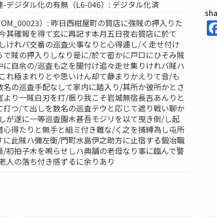
デジタル化の有無（L6-046）: デジタル化済
sh
OM_00023）: 昨日西紺屋町の質店に強賊の押入りた
が今其確報を得て玄に再記す本月五日夜右質店に於て
音しけれバ交番の巡査火事なりと心得遽し/く走せ付け
らで賊の押入りしなり是に/於て密かに戸口にひそみ賊
中に自余の/巡査も之を聞付け追々走せ集りけれバ賊ハ
退これ極まれりとや思いけん却て静まりかえりて音/も
数名の巡査手配なして家内に踏入り/其所か彼所かとさ
室より一賊白刃を打/振り我こそ岩城無宿長吉あんりと
て打つ/て出しを数名の巡査テウと応じて遮り戦い聊か
りしが遂に一等巡査園木甚吾モジリを以て曳き倒/し起
道心得たりと無手と組ミ付き難な/く之を捕縛為し屯所
すに此賊ハ彌左衛/門町水島伊之助方に止宿する鍛冶職
最/初拍子木を鳴らせしハ典舗の老母なり事に臨んで警
に老人の落ち付き感ずるに余りあり