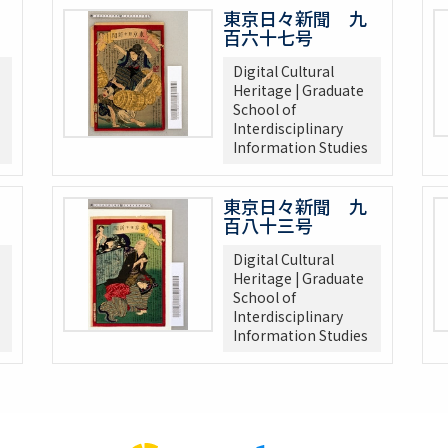
東京日々新聞 九
百六十七号
Digital Cultural
Heritage | Graduate
School of
Interdisciplinary
Information Studies
東京日々新聞 九
百八十三号
Digital Cultural
Heritage | Graduate
School of
Interdisciplinary
Information Studies