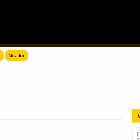
r
Mirador
F
G