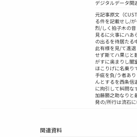
デジタルデータ関連-
元記事原文（CUST
る件を記載せし/
烈/しく拍子木の
見るに火事にハあ
の出るを待居たる
此有様を見/て進
せず斯てハ果じと
がすに奥まりし闇
ほこりげに名乗り
手疵を負/う者あ
んとするを西条信
に拘引して糾問な
加藤勝之助なりと
発の/所行は流石
関連資料