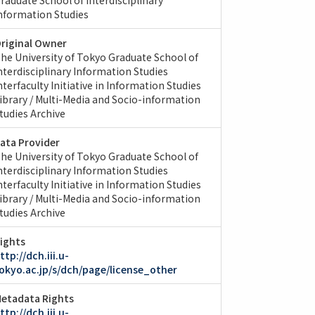
nformation Studies
riginal Owner
he University of Tokyo Graduate School of
nterdisciplinary Information Studies
nterfaculty Initiative in Information Studies
ibrary / Multi-Media and Socio-information
tudies Archive
ata Provider
he University of Tokyo Graduate School of
nterdisciplinary Information Studies
nterfaculty Initiative in Information Studies
ibrary / Multi-Media and Socio-information
tudies Archive
ights
ttp://dch.iii.u-
okyo.ac.jp/s/dch/page/license_other
etadata Rights
ttp://dch.iii.u-