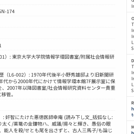
I
-SN-174
O
T
I
I
L
1
S
001）: 東京大学大学院情報学環図書室/附属社会情報研
D
T
I
（L6-002）: 1970年代後半小野秀雄邸より旧新聞研
I
0年代から2000年代にかけて情報学環本館7F展示室に保
L
、2007年以降図書室/社会情報研究資料センター貴重
S
に移管。
R
h
t
8）: 奸智にたけた悪徳医師幸庵 (読み下し文_括弧なし:
り太く/薬篭の金鏤物ハ、威議/揚々と輝き、愚俗の眼
M
、能人を殺/せとも尾を出さずと、古人三馬子/も論じ
h