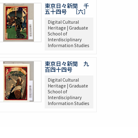
東京日々新聞 千
五十四号 ［六］
Digital Cultural
Heritage | Graduate
School of
Interdisciplinary
Information Studies
東京日々新聞 九
百四十四号
Digital Cultural
Heritage | Graduate
School of
Interdisciplinary
Information Studies