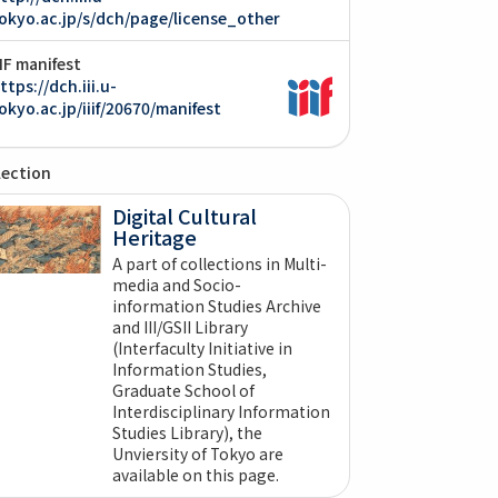
okyo.ac.jp/s/dch/page/license_other
IIF manifest
ttps://dch.iii.u-
okyo.ac.jp/iiif/20670/manifest
lection
Digital Cultural
Heritage
A part of collections in Multi-
media and Socio-
information Studies Archive
and III/GSII Library
(Interfaculty Initiative in
Information Studies,
Graduate School of
Interdisciplinary Information
Studies Library), the
Unviersity of Tokyo are
available on this page.