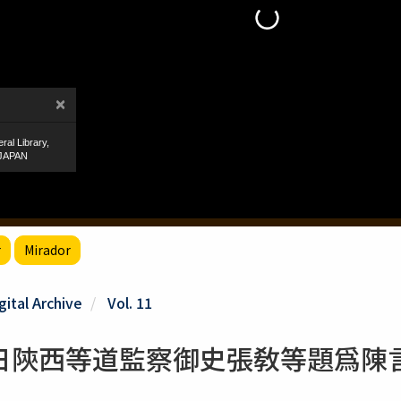
r
Mirador
gital Archive
Vol. 11
日陝西等道監察御史張敎等題爲陳