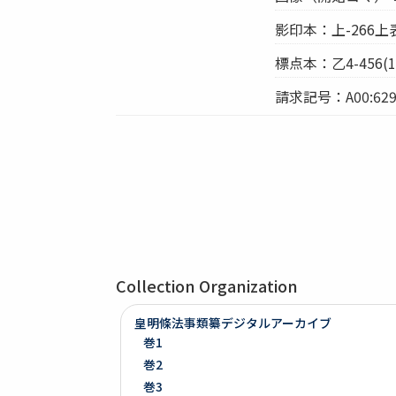
影印本：上-266上
標点本：乙4-456(11
請求記号：A00:629
Collection Organization
皇明條法事類纂デジタルアーカイブ
巻1
巻2
巻3