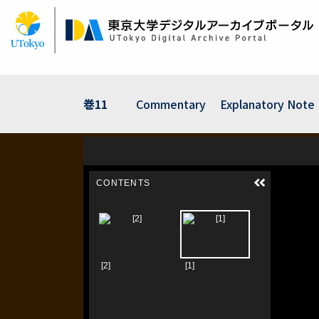
Skip
to
main
content
巻11
Commentary
Explanatory Note