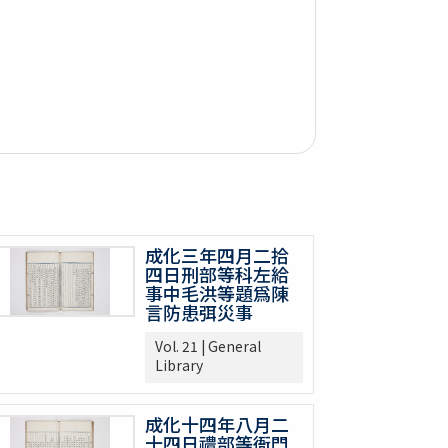
成化三年四月二拾
四日刑部等科左給
事中毛洪等題爲陳
言防患弭災事
Vol. 21 | General
Library
成化十四年八月二
十四日禮部等衙門