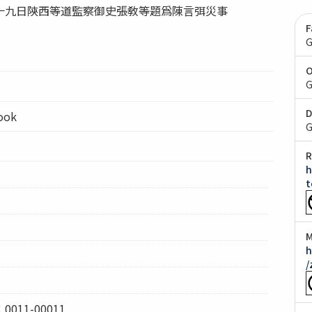
十九日陝西等道監察御史張敎等題爲陳言弭災事
F
G
O
G
D
ook
G
R
h
t
M
h
/
11-00011