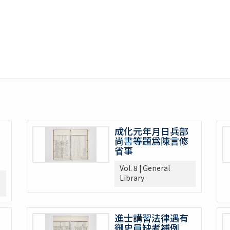
成化元年月日兵部
尚書等題爲陳言修
省事
Vol. 8 | General
Library
進士講習法律遇有
御史員缺考補例