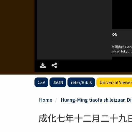
CSV
JSON
refer/BibIX
Universal Viewe
Home
Huang-Ming tiaofa shileizuan Di
成化七年十二月二十九