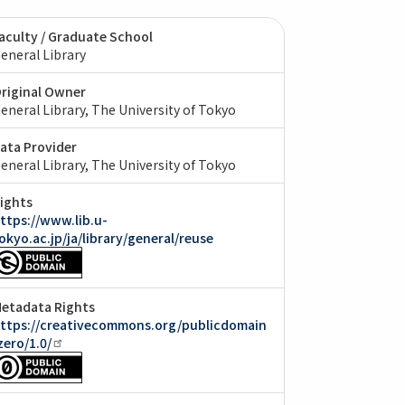
aculty / Graduate School
eneral Library
riginal Owner
eneral Library, The University of Tokyo
ata Provider
eneral Library, The University of Tokyo
ights
ttps://www.lib.u-
okyo.ac.jp/ja/library/general/reuse
etadata Rights
ttps://creativecommons.org/publicdomain
zero/1.0/