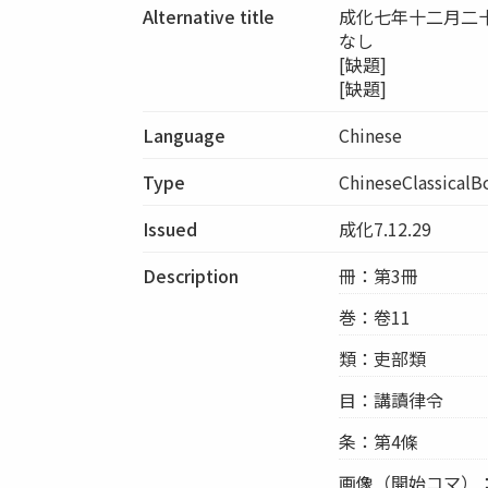
Alternative title
成化七年十二月二
なし
[缺題]
[缺題]
Language
Chinese
Type
ChineseClassicalB
Issued
成化7.12.29
Description
冊：第3冊
巻：卷11
類：吏部類
目：講讀律令
条：第4條
画像（開始コマ）：00