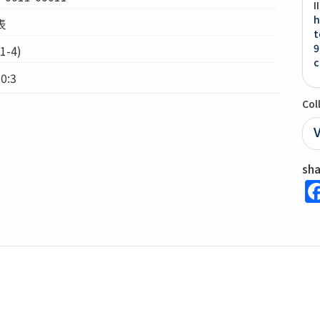
I
h
表
t
9
-4)
c
0:3
Col
V
sh