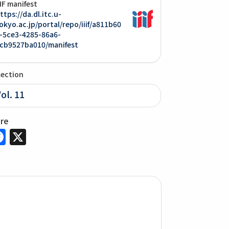
IIF manifest
ttps://da.dl.itc.u-
okyo.ac.jp/portal/repo/iiif/a811b60
-5ce3-4285-86a6-
cb9527ba010/manifest
lection
ol. 11
are
Facebook
X