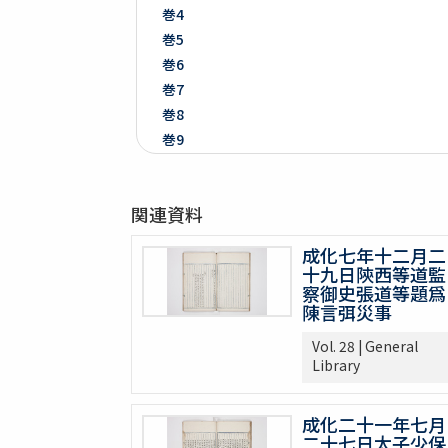
巻4
巻5
巻6
巻7
巻8
巻9
巻10
巻11
関連資料
巻12
巻13
成化七年十二月二
巻14
十九日陝西等道監
巻15
察御史張道等題爲
陳言弭災事
巻16
巻17
Vol. 28 | General
巻18
Library
巻19
巻20
成化二十一年七月
巻21
二十七日太子少保