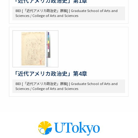
「近代アメリカ政治史」第1章
650 高木原稿、メモ
883 [「近代アメリカ政治史」原稿] | Graduate School of Arts and
652 高木原稿
Sciences / College of Arts and Sciences
653 高木 講義原稿
657 高木論文原稿など
658 政治学研究会
659 Beard, Charles A.関係
660 東京裁判 木戸弁護など
663 アメリカ研究セミナー
665 原典アメリカ史関係
669 日本文化関係
「近代アメリカ政治史」第4章
674 戦争犯罪関係
677 Foreign Affairs 寄稿論文原稿
883 [「近代アメリカ政治史」原稿] | Graduate School of Arts and
678 Farrand著「米国発達史概説」翻訳の件
Sciences / College of Arts and Sciences
682 Rockefeller Found.関係
685 World Alliance for Int’l Friendship through the
Churches(0418-
686 アメリカ史?原稿等
690 アメリカ政治関係原稿等
691 Jameson, J. F.
698 満州事変、上海事変