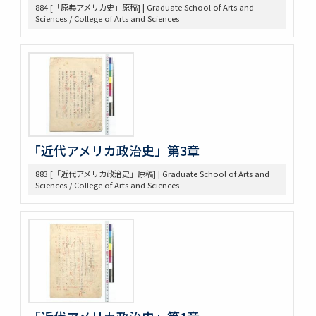
434 14. Survey Jap. Stud. 35
884 [「原典アメリカ史」原稿] | Graduate School of Arts and
Sciences / College of Arts and Sciences
437 5. 英文メモ
438 4. 英文メモ
439 3. McLaughlin 1922
440 2. Lecture Notes + Reading Notes
441 1. U. Chicago
445 6. American Constitutional History, Prof. McIlwain
575 Magsaysay Award
583 Neesima, Joe
585 Nitobe Journals、新渡戸奨学資金
「近代アメリカ政治史」第3章
594 Peace Machinery
883 [「近代アメリカ政治史」原稿] | Graduate School of Arts and
628 高木原稿・メモ
Sciences / College of Arts and Sciences
629 新渡戸英文著作集関係書類
636 高木原稿 米国革命の政治思想、基本的人権
637 高木原稿(東大以外での講演)
644 NRA関係資料
645 高木原稿とメモ(革新主義)
646 高木原稿とメモ (economic revolution)
647 高木原稿 (Wilson, W)
648 高木原稿 (奴隷問題)
649 高木原稿、メモ (参政権)