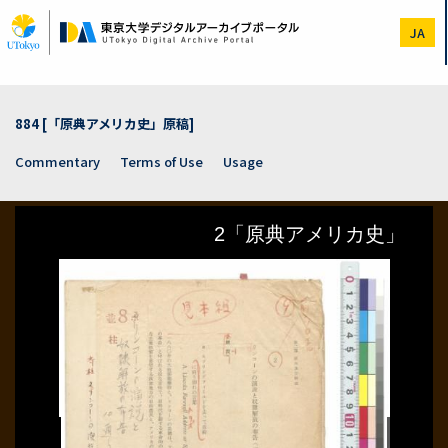
Skip
to
JA
main
content
884 [「原典アメリカ史」原稿]
Commentary
Terms of Use
Usage