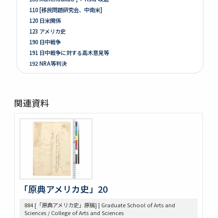
110 [移民問題研究会、中南米]
120 日米関係
123 アメリカ史
190 日中戦争
191 日中戦争に対する高木意見等
192 NRA等判決
261 Prologue
262 米国ノ伝統ト環境
263 [Conditions of the Colonies in 1760]
関連資料
264 Mitsubishi
275 Phillips Civil War & Reconstruction
278 Turner, FR. J
280 Van Tyne C.H Method of Hist. Research
281 Van Tyne Constitutional Hist.
287 McLaughlin, Reading Notes CONST. H. I.
289 Reading Notes
293 Pacific
「原典アメリカ史」20
304 Lincoln
368 Const.’l law
884 [「原典アメリカ史」原稿] | Graduate School of Arts and
Sciences / College of Arts and Sciences
371 Brown bibliography, Journal Club, U of M, 1921-22