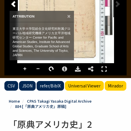
CSV
JSON
refer/BibIX
Universal Viewer
Mirador
Home
CPAS Takagi Yasaka Digital Archive
884 [「原典アメリカ史」原稿]
「原典アメリカ史」2