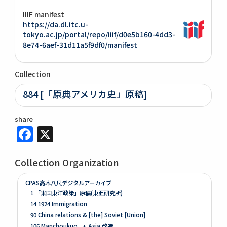
IIIF manifest
https://da.dl.itc.u-
tokyo.ac.jp/portal/repo/iiif/d0e5b160-4dd3-
8e74-6aef-31d11a5f9df0/manifest
Collection
884 [「原典アメリカ史」原稿]
share
Facebook
X
Collection Organization
CPAS高木八尺デジタルアーカイブ
1 「米国東洋政策」原稿(東亜研究所)
14 1924 Immigration
90 China relations & [the] Soviet [Union]
106 Manchoukuo , + Asia 改造