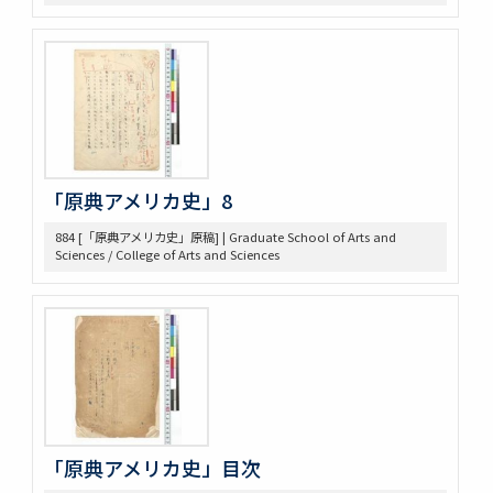
372 Bibliography on League of Nations
373 Bibliography, Hibiya Lib’y, Carnegie Endowment
Donation
375 Bibliographical Tools, Bibliography on the Relations
bet. US + Far East
380 DOW, EARLE W. (UM) Note Taking
382 Pacific [ ] officer
388 Elections, 1934-1936
389 Election of 1936
「原典アメリカ史」8
391 Examination
884 [「原典アメリカ史」原稿] | Graduate School of Arts and
393 軍備制限
Sciences / College of Arts and Sciences
397 Hawai Jap Popula
405 Arable Land, Farms
406 Law regard[in]g Immigration
407 Emigrant Protection Law Lemieux Agree’t &
Gentlemen’s Ag.
410 [land question in the west]
411 Jernegan Y.N.’s attitude tow. Land policy
419 Johnson Lectures
425 高木抜刷及び英文メモ
「原典アメリカ史」目次
426 英文ノート