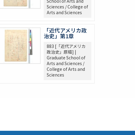
School of Arts and
Sciences / College of
Arts and Sciences
「近代アメリカ政
治史」第1章
883 [「近代アメリカ
政治史」原稿] |
Graduate School of
Arts and Sciences /
College of Arts and
Sciences