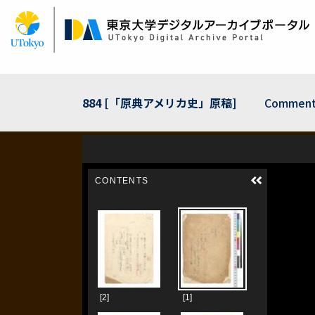
Skip
to
main
content
884 [「原典アメリカ史」原稿]
Comment