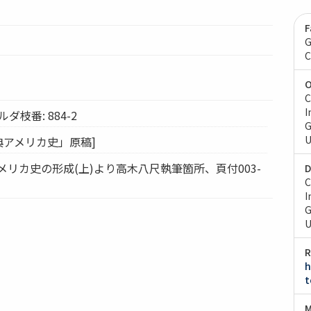
F
G
C
O
C
I
枝番: 884-2
G
U
原典アメリカ史」原稿]
アメリカ史の形成(上)より高木八尺執筆箇所、頁付003-
D
C
I
G
U
R
h
t
M