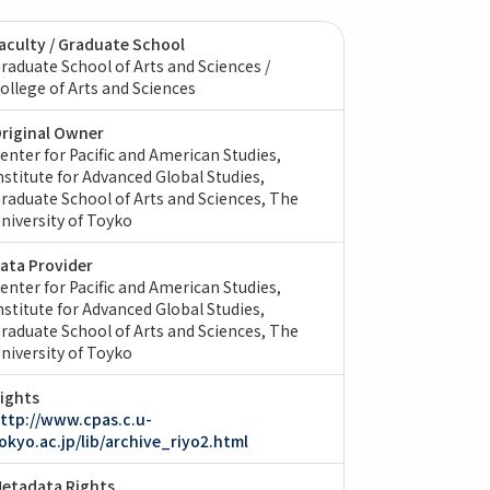
aculty / Graduate School
raduate School of Arts and Sciences /
ollege of Arts and Sciences
riginal Owner
enter for Pacific and American Studies,
nstitute for Advanced Global Studies,
raduate School of Arts and Sciences, The
niversity of Toyko
ata Provider
enter for Pacific and American Studies,
nstitute for Advanced Global Studies,
raduate School of Arts and Sciences, The
niversity of Toyko
ights
ttp://www.cpas.c.u-
okyo.ac.jp/lib/archive_riyo2.html
etadata Rights