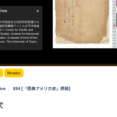
r
Mirador
ive
884 [「原典アメリカ史」原稿]
次