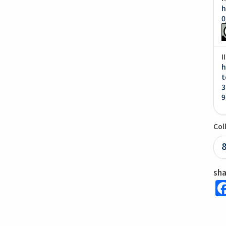
h
0
I
h
t
3
9
Col
sh