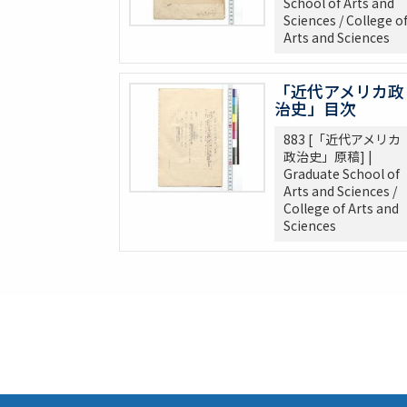
School of Arts and
281 Van Tyne Constitutional Hist.
Sciences / College o
Arts and Sciences
287 McLaughlin, Reading Notes CONST. H. I
289 Reading Notes
293 Pacific
「近代アメリカ政
治史」目次
304 Lincoln
368 Const.’l law
883 [「近代アメリカ
371 Brown bibliography, Journal Club, U o
政治史」原稿] |
Graduate School of
372 Bibliography on League of Nations
Arts and Sciences /
373 Bibliography, Hibiya Lib’y, Carnegie
College of Arts and
375 Bibliographical Tools, Bibliography on
Sciences
380 DOW, EARLE W. (UM) Note Taking
382 Pacific [ ] officer
388 Elections, 1934-1936
389 Election of 1936
391 Examination
393 軍備制限
397 Hawai Jap Popula
405 Arable Land, Farms