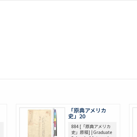
「原典アメリカ
史」20
884 [「原典アメリカ
史」原稿] | Graduate
h