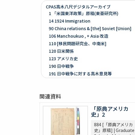
CPAS高木八尺デジタルアーカイブ
1 「米国東洋政策」原稿(東亜研究所)
14 1924 Immigration
90 China relations & [the] Soviet [Union]
106 Manchoukuo , + Asia 改造
110 [移民問題研究会、中南米]
120 日米関係
123 アメリカ史
190 日中戦争
191 日中戦争に対する高木意見等
192 NRA等判決
261 Prologue
関連資料
262 米国ノ伝統ト環境
263 [Conditions of the Colonies in 1760]
「原典アメリカ
264 Mitsubishi
史」2
275 Phillips Civil War & Reconstruction
884 [「原典アメリカ
278 Turner, FR. J
史」原稿] | Graduate
280 Van Tyne C.H Method of Hist. Researc