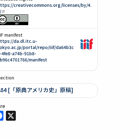
ttps://creativecommons.org/licenses/by/4.
/
IIF manifest
ttps://da.dl.itc.u-
okyo.ac.jp/portal/repo/iiif/da64b3c
-4fe8-a74b-91b8-
b96c4701766/manifest
lection
884 [「原典アメリカ史」原稿]
are
Facebook
X