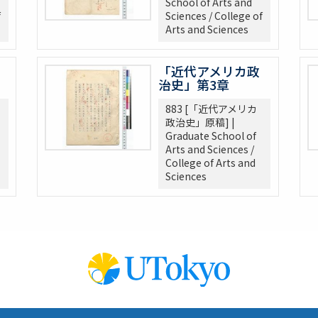
School of Arts and
f
Sciences / College of
Arts and Sciences
.
「近代アメリカ政
治史」第3章
883 [「近代アメリカ
f M, 1921-22
政治史」原稿] |
Graduate School of
Arts and Sciences /
 Endowment Donation
College of Arts and
 the Relations bet. US + Far East
Sciences