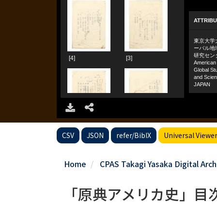
CSV
JSON
refer/BibIX
Universal Viewe
Home
CPAS Takagi Yasaka Digital Arch
「原典アメリカ史」目