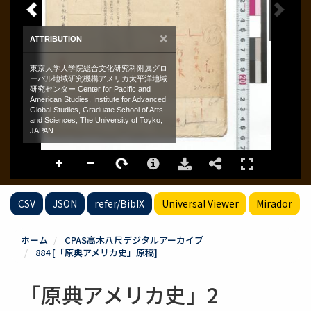
CSV
JSON
refer/BibIX
Universal Viewer
Mirador
ホーム
CPAS高木八尺デジタルアーカイブ
884 [「原典アメリカ史」原稿]
「原典アメリカ史」2