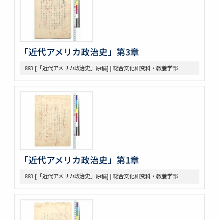
439 3. McLaughlin 1922
440 2. Lecture Notes + Reading Notes
441 1. U. Chicago
445 6. American Constitutional History, Prof. McIlwain
「近代アメリカ政治史」第3章
575 Magsaysay Award
583 Neesima, Joe
883 [「近代アメリカ政治史」原稿] | 総合文化研究科・教養学部
585 Nitobe Journals、新渡戸奨学資金
594 Peace Machinery
628 高木原稿・メモ
629 新渡戸英文著作集関係書類
636 高木原稿 米国革命の政治思想、基本的人権
637 高木原稿(東大以外での講演)
644 NRA関係資料
645 高木原稿とメモ(革新主義)
「近代アメリカ政治史」第1章
646 高木原稿とメモ (economic revolution)
647 高木原稿 (Wilson, W)
883 [「近代アメリカ政治史」原稿] | 総合文化研究科・教養学部
648 高木原稿 (奴隷問題)
649 高木原稿、メモ (参政権)
650 高木原稿、メモ
652 高木原稿