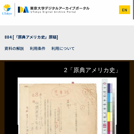
メ
イ
EN
ン
コ
ン
テ
ン
884 [「原典アメリカ史」原稿]
ツ
に
資料の解説
利用条件
利用について
移
動