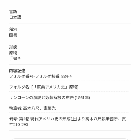
言語
日本語
種別
図書
形態
原稿
手書き
内容記述
フォルダ番号-フォルダ枝番: 884-4
フォルダ名: [「原典アメリカ史」原稿]
リンコーンの演説と奴隷解放の布告 (1861年)
執筆者: 高木八尺、斎藤光
備考: 第4巻 現代アメリカ史の形成(上)より高木八尺執筆箇所、頁
付210-290