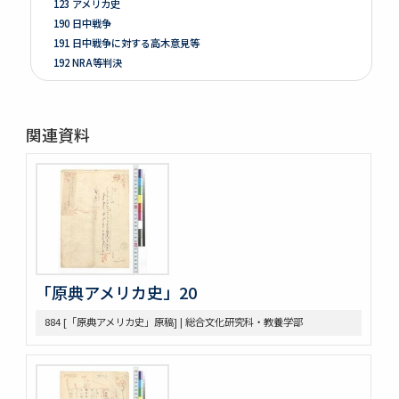
123 アメリカ史
190 日中戦争
191 日中戦争に対する高木意見等
192 NRA等判決
261 Prologue
262 米国ノ伝統ト環境
263 [Conditions of the Colonies in 1760]
関連資料
264 Mitsubishi
275 Phillips Civil War & Reconstruction
278 Turner, FR. J
280 Van Tyne C.H Method of Hist. Research
281 Van Tyne Constitutional Hist.
287 McLaughlin, Reading Notes CONST. H. I.
289 Reading Notes
293 Pacific
「原典アメリカ史」20
304 Lincoln
368 Const.’l law
884 [「原典アメリカ史」原稿] | 総合文化研究科・教養学部
371 Brown bibliography, Journal Club, U of M, 1921-22
372 Bibliography on League of Nations
373 Bibliography, Hibiya Lib’y, Carnegie Endowment
Donation