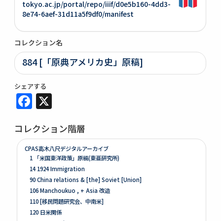
tokyo.ac.jp/portal/repo/iiif/d0e5b160-4dd3-
8e74-6aef-31d11a5f9df0/manifest
コレクション名
884 [「原典アメリカ史」原稿]
シェアする
Facebook
X
コレクション階層
CPAS高木八尺デジタルアーカイブ
1 「米国東洋政策」原稿(東亜研究所)
14 1924 Immigration
90 China relations & [the] Soviet [Union]
106 Manchoukuo , + Asia 改造
110 [移民問題研究会、中南米]
120 日米関係