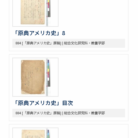
375 Bibliographical Tools, Bibliography on the Relations
bet. US + Far East
380 DOW, EARLE W. (UM) Note Taking
382 Pacific [ ] officer
388 Elections, 1934-1936
「原典アメリカ史」8
389 Election of 1936
391 Examination
884 [「原典アメリカ史」原稿] | 総合文化研究科・教養学部
393 軍備制限
397 Hawai Jap Popula
405 Arable Land, Farms
406 Law regard[in]g Immigration
407 Emigrant Protection Law Lemieux Agree’t &
Gentlemen’s Ag.
410 [land question in the west]
411 Jernegan Y.N.’s attitude tow. Land policy
「原典アメリカ史」目次
419 Johnson Lectures
425 高木抜刷及び英文メモ
884 [「原典アメリカ史」原稿] | 総合文化研究科・教養学部
426 英文ノート
434 14. Survey Jap. Stud. 35
437 5. 英文メモ
438 4. 英文メモ