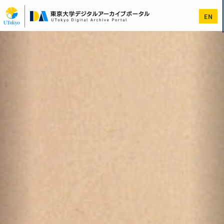
メ
イ
EN
ン
コ
Previous
次
ン
へ
テ
ン
ツ
に
移
動