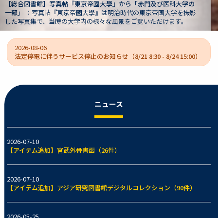
医科大学の
【駒場図書館】狩野亨吉文書から「卒業式式辞（一）」
大学を撮影
文書は、旧制第一高等学校（一高）校長や京都帝国大学
けます。
大学長などを歴任した狩野亨吉（1865-1942）の遺蔵資
2026-08-06
法定停電に伴うサービス停止のお知らせ（8/21 8:30 - 8/24 15:00）
ニュース
2026-07-10
【アイテム追加】宮武外骨書函（26件）
2026-07-10
【アイテム追加】アジア研究図書館デジタルコレクション（90件）
2026-05-25