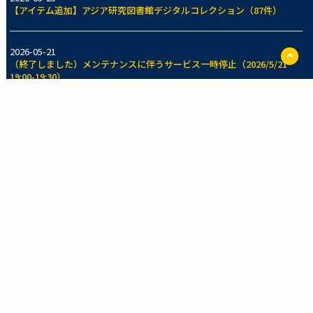
【アイテム追加】アジア研究図書館デジタルコレクション（87件）
2026-05-21
ペ
（終了しました）メンテナンスに伴うサービス一時停止（2026/5/21
ー
19:00-19:30）
ジ
TO
に
戻
2026-05-14
る
【アイテム追加】東京大学法学部法制史資料室所蔵コレクション（70
件）
一覧を見る
新着のコレクション