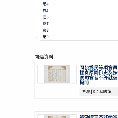
巻4
巻5
巻6
巻7
巻8
巻9
巻10
巻11
関連資料
巻12
巻13
問發爲民等項官員
巻14
捏奏原問御史及按
巻15
察司官者不許就彼
提問
巻16
巻17
巻39 | 総合図書館
巻18
巻19
巻20
巻21
被劾贓官不許奏巡