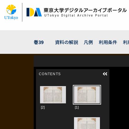
メ
イ
ン
コ
ン
テ
ン
巻39
資料の解説
凡例
利用条件
利
ツ
に
移
動