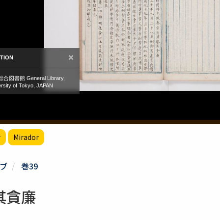
r
Mirador
ブ
巻39
其貪廉