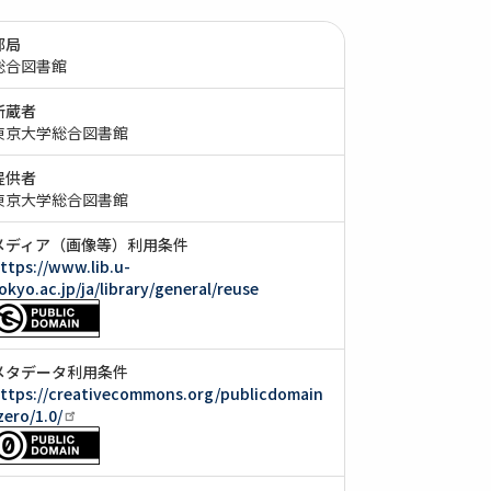
部局
総合図書館
所蔵者
東京大学総合図書館
提供者
東京大学総合図書館
メディア（画像等）利用条件
ttps://www.lib.u-
okyo.ac.jp/ja/library/general/reuse
メタデータ利用条件
ttps://creativecommons.org/publicdomain
zero/1.0/