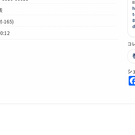
h
表
t
8
-165)
d
0:12
コ
シ