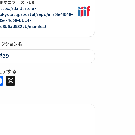
IIIFマニフェストURI
ttps://da.dl.itc.u-
okyo.ac.jp/portal/repo/iiif/0fe4f648-
0ef-4c08-bbc4-
c8b6ad532cb/manifest
レクション名
巻39
ェアする
Facebook
X