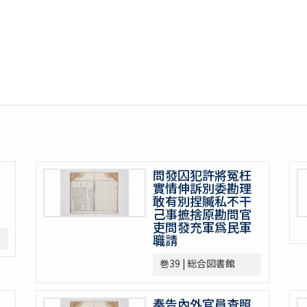
問發囚犯許將冤枉
實情伸訴別委勘理
敢有別捏贓私不干
己事摭捨原勘問官
吏問發充軍爲民軍
職請
巻39 | 総合図書館
奏告內外官員査照