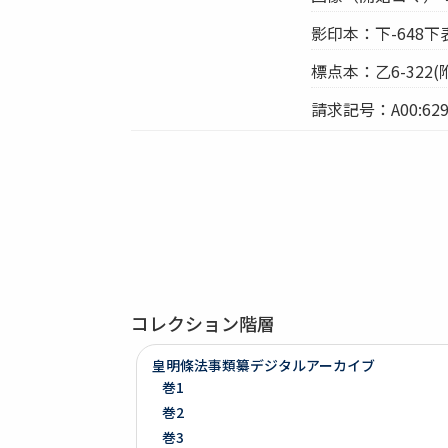
影印本：下-648下
標点本：乙6-322(附
請求記号：A00:629
コレクション階層
皇明條法事類纂デジタルアーカイブ
巻1
巻2
巻3