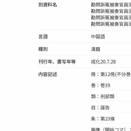
別資料名
勘問訴冤被奏官員
勘問訴冤被奏官員
勘問訴冤被奏官員
勘問訴冤被奏官員
言語
中国語
種別
漢籍
刊行年、書写年等
成化20.7.28
内容記述
冊：第12冊(不分巻-
巻：卷39
類：刑部類
目：誣告
条：第23條
画像（開始コマ）：99