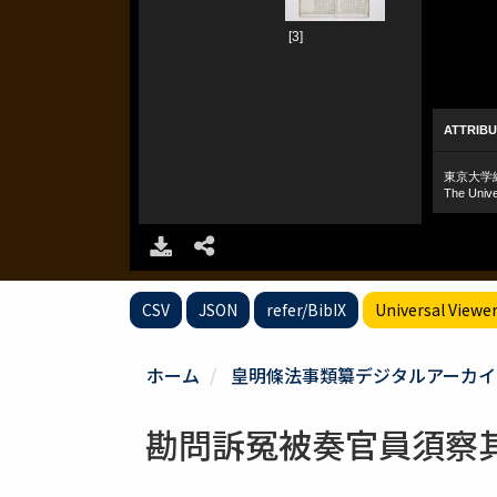
CSV
JSON
refer/BibIX
Universal Viewe
ホーム
皇明條法事類纂デジタルアーカイ
勘問訴冤被奏官員須察