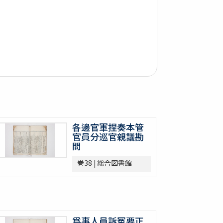
各邊官軍捏奏本管
官員分巡官親議勘
問
巻38 | 総合図書館
爲事人員訴冤要正