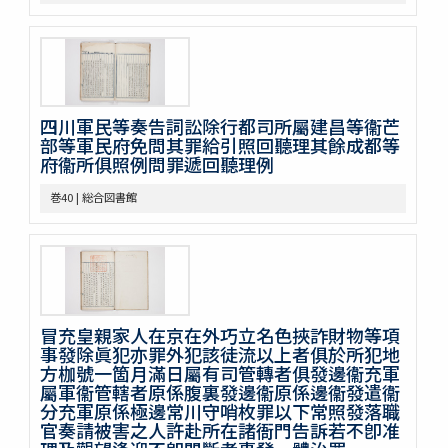
不分巻3
不分巻4
不分巻5
不分巻6
不分巻7
四川軍民等奏告詞訟除行都司所屬建昌等衞芒
不分巻8
部等軍民府免問其罪給引照回聽理其餘成都等
不分巻9
府衞所俱照例問罪遞回聽理例
不分巻10
不分巻11
巻40 | 総合図書館
不分巻12
不分巻13
不分巻14
冒充皇親家人在京在外巧立名色挾詐財物等項
事發除眞犯亦罪外犯該徒流以上者俱於所犯地
方枷號一箇月滿日屬有司管轉者俱發邊衞充軍
屬軍衞管轄者原係腹裏發邊衞原係邊衞發遣衞
分充軍原係極邊常川守哨枚罪以下常照發落職
官奏請被害之人許赴所在諸衙門告訴若不卽准