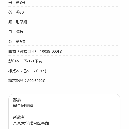
冊：第8冊
巻：卷39
類：刑部類
目：誣告
条：第9條
画像（開始コマ）：0039-00018
影印本：下-171下表
標点本：乙5-569(39-9)
請求記号：A00:6290:8
部局
総合図書館
所蔵者
東京大学総合図書館