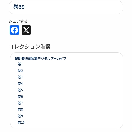
巻39
シェアする
Facebook
X
コレクション階層
皇明條法事類纂デジタルアーカイブ
巻1
巻2
巻3
巻4
巻5
巻6
巻7
巻8
巻9
巻10
巻11