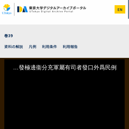
メ
イ
EN
ン
コ
ン
テ
ン
巻39
ツ
に
資料の解説
凡例
利用条件
利用報告
移
動