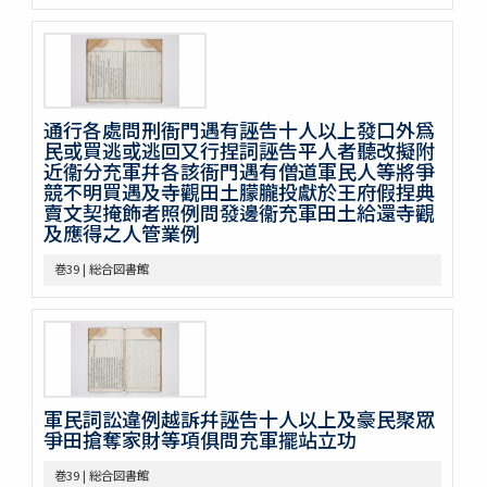
巻32
巻33
巻34
巻35
巻36
巻37
通行各處問刑衙門遇有誣告十人以上發口外爲
民或買逃或逃回又行捏詞誣告平人者聽改擬附
巻38
近衞分充軍幷各該衙門遇有僧道軍民人等將爭
巻39
競不明買遇及寺觀田土朦朧投獻於王府假捏典
巻40
賣文契掩飾者照例問發邊衞充軍田土給還寺觀
巻41
及應得之人管業例
巻42
巻43
巻39 | 総合図書館
巻44
巻45
巻46
巻47
巻48
巻49
軍民詞訟違例越訴幷誣告十人以上及豪民聚眾
爭田搶奪家財等項俱問充軍擺站立功
巻50
不分巻1
巻39 | 総合図書館
不分巻2