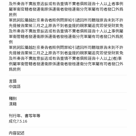
及所奏告不實故意逃躲或有告重情不實者俱照誣告十人以上者事例
屬軍衞官轄者發邊衞原係邊衞者發極邊衞分充軍屬有司者發口外爲
民例
軍民詞訟驀越赴京奏告者照例問罪給引遞回所司聽理原告未到不許
先提被告案候三月之上原告不到者査提的親家屬追究若使受財買免
及所奏告不實故意躲逃或有告重情不實者俱照誣告十人以上事例屬
軍衞管轄者發邊衞原係邊衞者發極邊衞分充軍屬有司者發口外爲民
例
軍民詞訟驀越赴京奏告者照例問罪給引遞回所司聽理原告未到不許
先提被告案候三月之上原告不到者査提的親家屬追究若使受財買免
及所奏告不實故意躲逃或有告重情不實者俱照誣告十人以上(者)事
例屬軍衞管轄者發邊衞原係邊衞者發極邊衞分充軍屬有司者發口外
爲民例
言語
中国語
種別
漢籍
刊行年、書写年等
成化7.5.16
内容記述