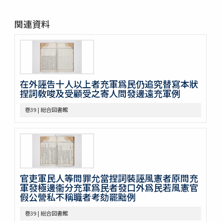
巻12
巻13
関連資料
巻14
巻15
巻16
巻17
巻18
在外誣告十人以上者充軍爲民仍追究替寫本狀
巻19
捏詞敎唆及受顧受之寄人問發邊遠充軍例
巻20
巻21
巻39 | 総合図書館
巻22
巻23
巻24
巻25
巻26
巻27
官吏軍民人等問罪允當捏詞裝誣風憲者原問充
巻28
軍發極邊衞分充軍爲民者發口外爲民若風憲官
巻29
假公營私不稱職者考劾罷黜例
巻30
巻31
巻39 | 総合図書館