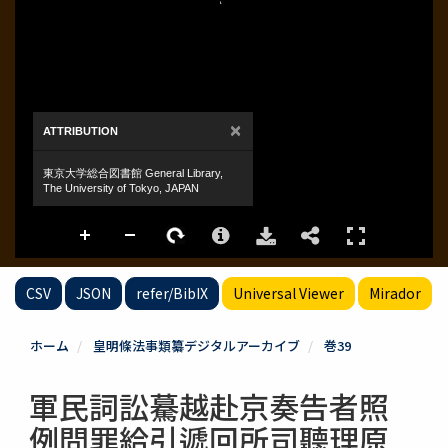
CSV
JSON
refer/BibIX
Universal Viewer
Mirador
ホーム
皇明條法事類纂デジタルアーカイブ
巻39
軍民詞訟驀越赴京奏告者照
例問罪給引遞回所司聽理原