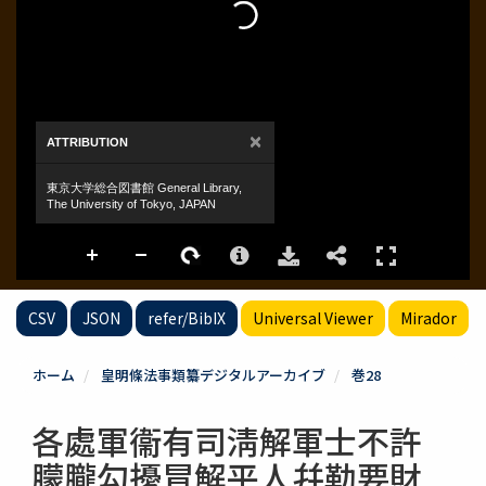
CSV
JSON
refer/BibIX
Universal Viewer
Mirador
ホーム
皇明條法事類纂デジタルアーカイブ
巻28
各處軍衞有司淸解軍士不許
朦朧勾擾冒解平人幷勒要財