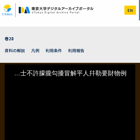
メ
イ
EN
ン
コ
ン
テ
ン
巻28
ツ
に
資料の解説
凡例
利用条件
利用報告
移
動