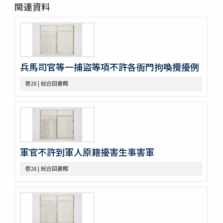
関連資料
巻14
巻15
巻16
巻17
巻18
兵馬司官等一捕盜等項不許各衙門拘喚攪擾例
巻19
巻20
巻28 | 総合図書館
巻21
巻22
巻23
巻24
巻25
巻26
軍官不許到軍人原籍擾害生事害軍
巻27
巻28
巻28 | 総合図書館
巻29
巻30
巻31
巻32
巻33