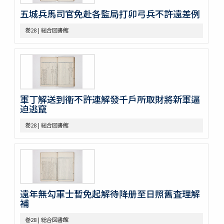
巻34
五城兵馬司官免赴各監局打卯弓兵不許遠差例
巻35
巻36
巻28 | 総合図書館
巻37
巻38
巻39
巻40
巻41
巻42
軍丁解送到衞不許連解發千戶所取財將新軍逼
巻43
迫逃竄
巻44
巻28 | 総合図書館
巻45
巻46
巻47
巻48
巻49
巻50
遠年無勾軍士暫免起解待降册至日照舊査理解
不分巻1
補
不分巻2
不分巻3
巻28 | 総合図書館