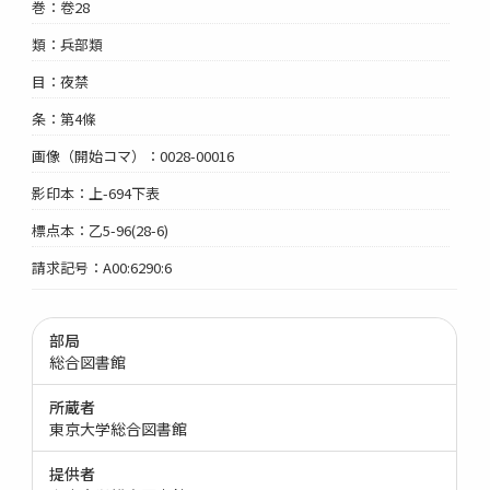
巻：卷28
類：兵部類
目：夜禁
条：第4條
画像（開始コマ）：0028-00016
影印本：上-694下表
標点本：乙5-96(28-6)
請求記号：A00:6290:6
部局
総合図書館
所蔵者
東京大学総合図書館
提供者