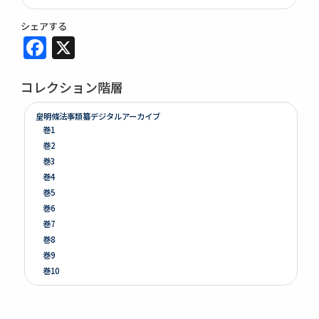
シェアする
Facebook
X
コレクション階層
皇明條法事類纂デジタルアーカイブ
巻1
巻2
巻3
巻4
巻5
巻6
巻7
巻8
巻9
巻10
巻11
巻12
巻13