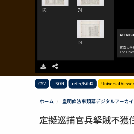
CSV
JSON
refer/BibIX
Universal Viewe
ホーム
皇明條法事類纂デジタルアーカイ
定擬巡捕官兵拏賊不獲