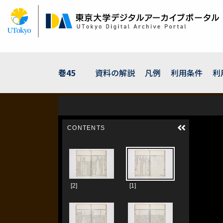
メ
イ
ン
コ
ン
テ
ン
巻45
資料の解説
凡例
利用条件
利
ツ
に
移
動