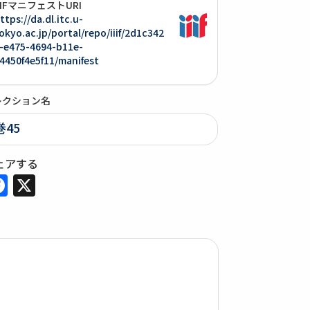
IIIFマニフェストURI
ttps://da.dl.itc.u-
okyo.ac.jp/portal/repo/iiif/2d1c342
-e475-4694-b11e-
4450f4e5f11/manifest
レクション名
巻45
ェアする
Facebook
X