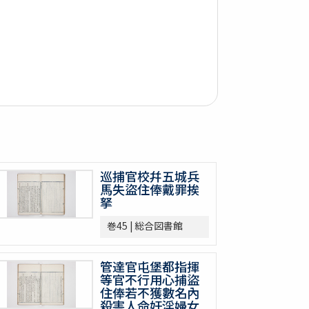
巡捕官校幷五城兵
馬失盜住俸戴罪挨
拏
巻45 | 総合図書館
管達官屯堡都指揮
等官不行用心捕盜
住俸若不獲數名內
殺害人命奸淫婦女