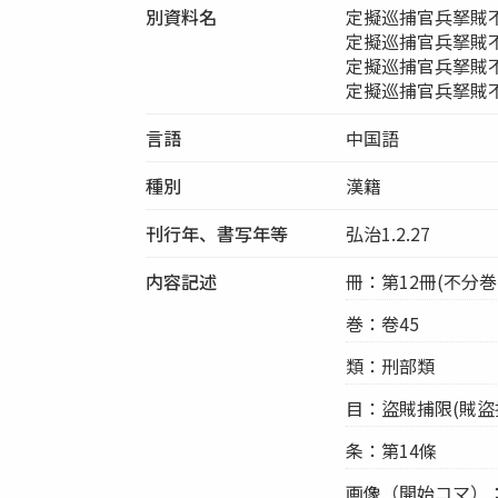
別資料名
定擬巡捕官兵拏賊
定擬巡捕官兵拏賊
定擬巡捕官兵拏賊
定擬巡捕官兵拏賊
言語
中国語
種別
漢籍
刊行年、書写年等
弘治1.2.27
内容記述
冊：第12冊(不分巻-
巻：卷45
類：刑部類
目：盜賊捕限(賊盜
条：第14條
画像（開始コマ）：99