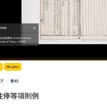
r
Mirador
ブ
巻45
住俸等項則例