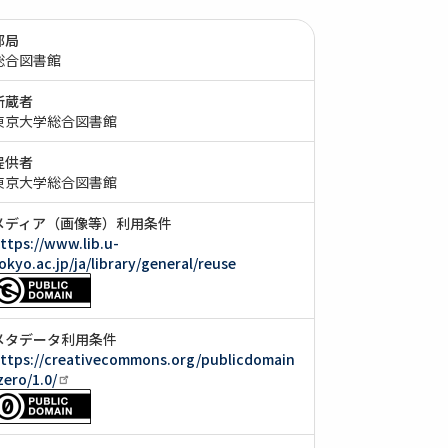
部局
総合図書館
所蔵者
東京大学総合図書館
提供者
東京大学総合図書館
メディア（画像等）利用条件
ttps://www.lib.u-
okyo.ac.jp/ja/library/general/reuse
メタデータ利用条件
ttps://creativecommons.org/publicdomain
zero/1.0/