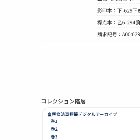
影印本：下-629下
標点本：乙6-294(附
請求記号：A00:629
コレクション階層
皇明條法事類纂デジタルアーカイブ
巻1
巻2
巻3