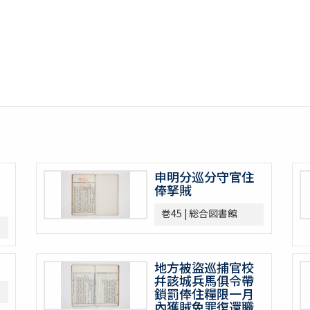
申明分巡分守官住
俸拏賊
巻45 | 総合図書館
地方被盜巡捕官校
幷該城兵馬俱令帶
鎖罰俸住糧限一月
內獲賊免罪復還職