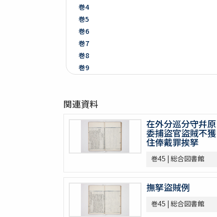
巻4
巻5
巻6
巻7
巻8
巻9
巻10
巻11
関連資料
巻12
巻13
在外分巡分守幷原
巻14
委捕盜官盜賊不獲
巻15
住俸戴罪挨拏
巻16
巻45 | 総合図書館
巻17
巻18
撫拏盜賊例
巻19
巻20
巻45 | 総合図書館
巻21