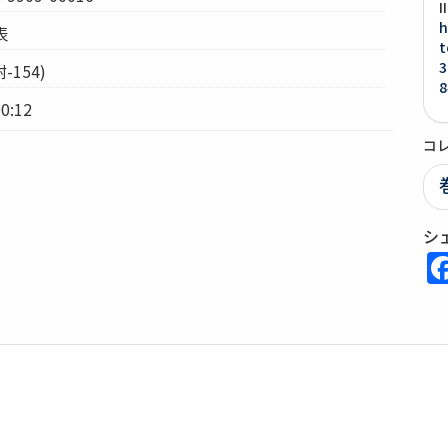
h
表
t
3
-154)
8
0:12
コ
シ