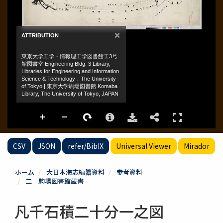
CSV
JSON
refer/BibIX
Universal Viewer
Mirador
ホーム
大日本海志編纂資料
参考資料
二 駒場図書館蔵書
凡千石積二十分一之図