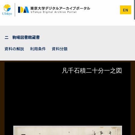
メ
イ
EN
ン
コ
ン
テ
ン
二 駒場図書館蔵書
ツ
に
資料の解説
利用条件
資料分類
移
動