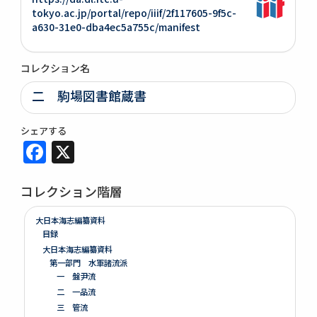
tokyo.ac.jp/portal/repo/iiif/2f117605-9f5c-
a630-31e0-dba4ec5a755c/manifest
コレクション名
二 駒場図書館蔵書
シェアする
Facebook
X
コレクション階層
大日本海志編纂資料
目録
大日本海志編纂資料
第一部門 水軍諸流派
一 盤尹流
二 一品流
三 管流