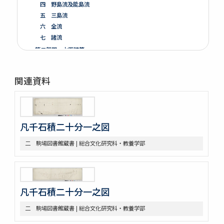
四 野島流及能島流
五 三島流
六 全流
七 諸流
第二部門 水軍雑纂
第三部門 艦船
一 木割
関連資料
二 造船
三 洋式船
第四部門 外交・海防
一 外交
凡千石積二十分一之図
二 海防
三 漂流
二 駒場図書館蔵書 | 総合文化研究科・教養学部
第五部門 史書雑纂
一 軍記
二 史書
第六部門 地誌
凡千石積二十分一之図
第七部門 絵画・図巻
一 秘伝書
二 駒場図書館蔵書 | 総合文化研究科・教養学部
二 図面
小船