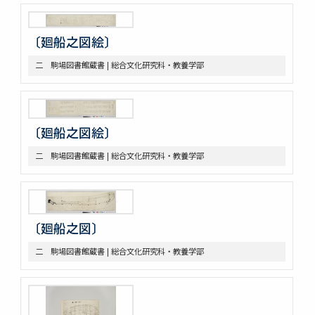
軍船
荷船
〔廻船之図絵〕
河船
洋式船
二 駒場図書館蔵書 | 総合文化研究科・教養学部
三 絵図
第八部門 雑
二 陸戦
三 陰陽道等
〔廻船之図絵〕
参考資料
二 駒場図書館蔵書 | 総合文化研究科・教養学部
一 海軍文庫蔵書
二 駒場図書館蔵書
〔廻船之図〕
二 駒場図書館蔵書 | 総合文化研究科・教養学部