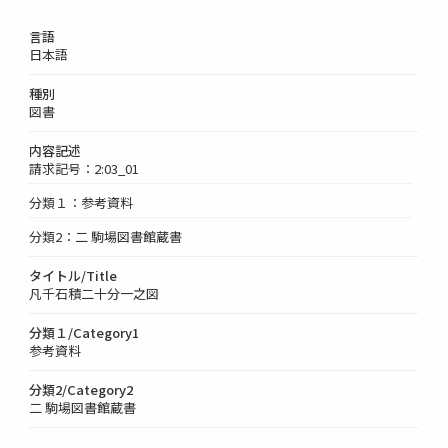
言語
日本語
種別
図書
内容記述
請求記号：2:03_01
分類１：参考資料
分類2：二 駒場図書館蔵書
タイトル/Title
凡千石積二十分一之図
分類１/Category1
参考資料
分類2/Category2
二 駒場図書館蔵書