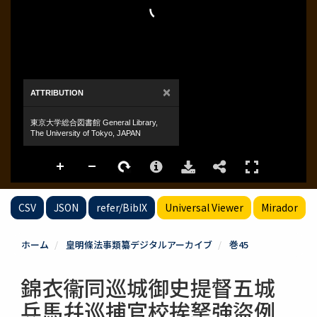
CSV
JSON
refer/BibIX
Universal Viewer
Mirador
ホーム
皇明條法事類纂デジタルアーカイブ
巻45
錦衣衞同巡城御史提督五城
兵馬幷巡捕官校挨拏強盜例