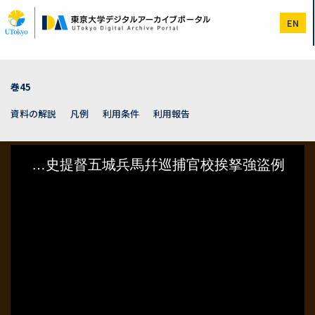
メ
イ
EN
ン
コ
ン
テ
ン
巻45
ツ
に
資料の解説
凡例
利用条件
利用報告
移
動