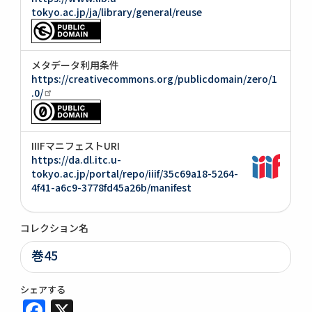
tokyo.ac.jp/ja/library/general/reuse
メタデータ利用条件
https://creativecommons.org/publicdomain/zero/1
.0/
IIIFマニフェストURI
https://da.dl.itc.u-
tokyo.ac.jp/portal/repo/iiif/35c69a18-5264-
4f41-a6c9-3778fd45a26b/manifest
コレクション名
巻45
シェアする
Facebook
X