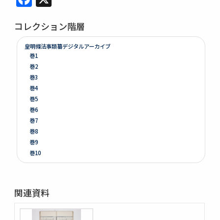
コレクション階層
皇明條法事類纂デジタルアーカイブ
巻1
巻2
巻3
巻4
巻5
巻6
巻7
巻8
巻9
巻10
巻11
巻12
巻13
関連資料
巻14
巻15
巻16