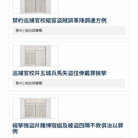
巻17
巻18
禁約巡捕官校縱容盜賊誤事降調邊方例
巻19
巻20
巻45 | 総合図書館
巻21
巻22
巻23
巻24
巻25
巻26
巡捕官校幷五城兵馬失盜住俸戴罪挨拏
巻27
巻28
巻45 | 総合図書館
巻29
巻30
巻31
巻32
巻33
巻34
緝拏強盜幷賭博宿娼及被盜四隣不救俱治以罪
巻35
例
巻36