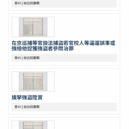
巻37
巻45 | 総合図書館
巻38
巻39
巻40
巻41
巻42
巻43
在京巡捕等官設法捕盜若官校人等逼遛誤事或
強檢他捉獲強盜者參問治罪
巻44
巻45
巻45 | 総合図書館
巻46
巻47
巻48
巻49
巻50
不分巻1
擒拏強盜陞賞
不分巻2
不分巻3
巻45 | 総合図書館
不分巻4
不分巻5
不分巻6