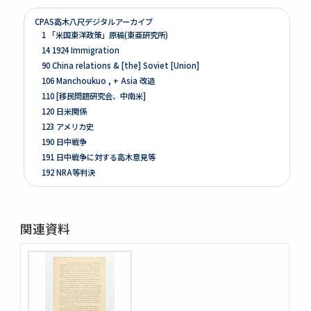
CPAS高木八尺デジタルアーカイブ
1 「米国東洋政策」原稿(東亜研究所)
14 1924 Immigration
90 China relations & [the] Soviet [Union]
106 Manchoukuo , + Asia 改造
110 [移民問題研究会、中南米]
120 日米関係
123 アメリカ史
190 日中戦争
191 日中戦争に対する高木意見等
192 NRA等判決
261 Prologue
262 米国ノ伝統ト環境
263 [Conditions of the Colonies in 1760]
関連資料
264 Mitsubishi
275 Phillips Civil War & Reconstruction
278 Turner, FR. J
280 Van Tyne C.H Method of Hist. Research
281 Van Tyne Constitutional Hist.
287 McLaughlin, Reading Notes CONST. H. I.