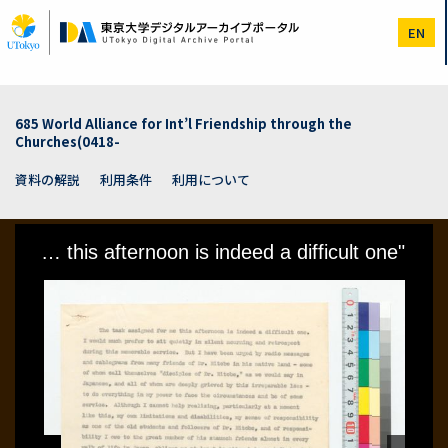
メ
イ
EN
ン
コ
ン
テ
ン
685 World Alliance for Int’l Friendship through the
ツ
Churches(0418-
に
移
資料の解説
利用条件
利用について
動