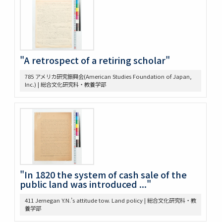
410 [land question in the west]
411 Jernegan Y.N.’s attitude tow. Land policy
419 Johnson Lectures
425 高木抜刷及び英文メモ
426 英文ノート
"A retrospect of a retiring scholar"
434 14. Survey Jap. Stud. 35
437 5. 英文メモ
785 アメリカ研究振興会(American Studies Foundation of Japan,
Inc.) | 総合文化研究科・教養学部
438 4. 英文メモ
439 3. McLaughlin 1922
440 2. Lecture Notes + Reading Notes
441 1. U. Chicago
445 6. American Constitutional History, Prof. McIlwain
575 Magsaysay Award
583 Neesima, Joe
585 Nitobe Journals、新渡戸奨学資金
594 Peace Machinery
"In 1820 the system of cash sale of the
public land was introduced ..."
628 高木原稿・メモ
629 新渡戸英文著作集関係書類
411 Jernegan Y.N.’s attitude tow. Land policy | 総合文化研究科・教
636 高木原稿 米国革命の政治思想、基本的人権
養学部
637 高木原稿(東大以外での講演)