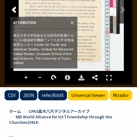
CSV
JSON
refer/BibIX
Universal Viewer
Mirador
ホーム
CPAS高木八尺デジタルアーカイブ
685 World Alliance for Int’l Friendship through the
Churches(0418-