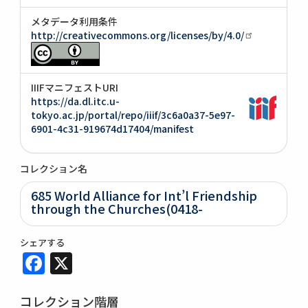
メタデータ利用条件
http://creativecommons.org/licenses/by/4.0/
IIIFマニフェストURI
https://da.dl.itc.u-
tokyo.ac.jp/portal/repo/iiif/3c6a0a37-5e97-
6901-4c31-919674d17404/manifest
コレクション名
685 World Alliance for Int’l Friendship
through the Churches(0418-
シェアする
Facebook
X
コレクション階層