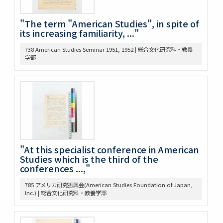
289 Reading Notes
293 Pacific
"The term "American Studies", in spite of
its increasing familiarity, ..."
304 Lincoln
368 Const.’l law
738 American Studies Seminar 1951, 1952 | 総合文化研究科・教養
371 Brown bibliography, Journal Club, U of M, 1921-22
学部
372 Bibliography on League of Nations
373 Bibliography, Hibiya Lib’y, Carnegie Endowment
Donation
375 Bibliographical Tools, Bibliography on the Relations
bet. US + Far East
380 DOW, EARLE W. (UM) Note Taking
382 Pacific [ ] officer
388 Elections, 1934-1936
389 Election of 1936
"At this specialist conference in American
Studies which is the third of the
391 Examination
conferences ...,"
393 軍備制限
397 Hawai Jap Popula
785 アメリカ研究振興会(American Studies Foundation of Japan,
405 Arable Land, Farms
Inc.) | 総合文化研究科・教養学部
406 Law regard[in]g Immigration
407 Emigrant Protection Law Lemieux Agree’t &
Gentlemen’s Ag.