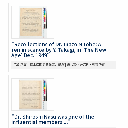
644 NRA関係資料
645 高木原稿とメモ(革新主義)
646 高木原稿とメモ (economic revolution)
647 高木原稿 (Wilson, W)
648 高木原稿 (奴隷問題)
649 高木原稿、メモ (参政権)
650 高木原稿、メモ
"Recollections of Dr. Inazo Nitobe: A
652 高木原稿
reminiscence by Y. Takagi, in 'The New
653 高木 講義原稿
Age' Dec. 1949"
657 高木論文原稿など
729 新渡戸博士に関する論文、講演 | 総合文化研究科・教養学部
658 政治学研究会
659 Beard, Charles A.関係
660 東京裁判 木戸弁護など
663 アメリカ研究セミナー
665 原典アメリカ史関係
669 日本文化関係
674 戦争犯罪関係
677 Foreign Affairs 寄稿論文原稿
"Dr. Shiroshi Nasu was one of the
678 Farrand著「米国発達史概説」翻訳の件
influential members ..."
682 Rockefeller Found.関係
685 World Alliance for Int’l Friendship through the