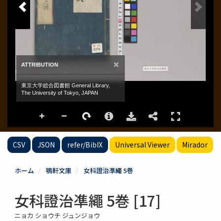
CSV
JSON
refer/BibIX
Universal Viewer
Mirador
ホーム
鶚軒文庫
女科證治凖繩 5巻
女科證治凖繩 5巻 [17]
ニョカ ショウチ ジュンジョウ