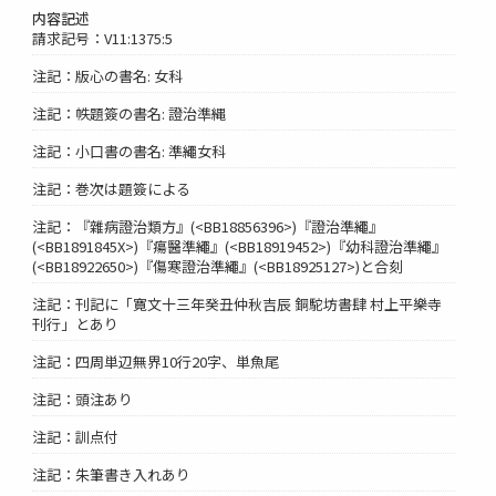
内容記述
請求記号：V11:1375:5
注記：版心の書名: 女科
注記：帙題簽の書名: 證治準縄
注記：小口書の書名: 準繩女科
注記：巻次は題簽による
注記：『雜病證治類方』(<BB18856396>)『證治準繩』
(<BB1891845X>)『瘍醫準繩』(<BB18919452>)『幼科證治準繩』
(<BB18922650>)『傷寒證治準繩』(<BB18925127>)と合刻
注記：刊記に「寛文十三年癸丑仲秋吉辰 銅駝坊書肆 村上平樂寺
刊行」とあり
注記：四周単辺無界10行20字、単魚尾
注記：頭注あり
注記：訓点付
注記：朱筆書き入れあり