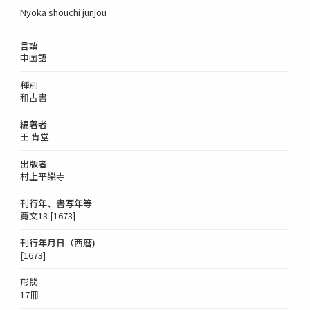
Nyoka shouchi junjou
言語
中国語
種別
和古書
編著者
王 肯堂
出版者
村上平樂寺
刊行年、書写年等
寛文13 [1673]
刊行年月日（西暦)
[1673]
形態
17冊