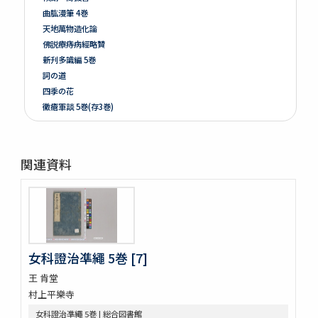
曲肱漫筆 4巻
天地萬物造化論
佛説療痔病經略贊
新刋多識編 5巻
詞の道
四季の花
黴瘡軍談 5巻(存3巻)
煮藥漫抄 2巻
かくれさと 2巻
洞房語園増補
関連資料
北女閭起原 3巻
さんてう記ときのたいこ
さんてう記ときのたいこ
疱瘡絵
繪本子供あそひ
映間紀聞
女科證治凖繩 5巻 [7]
有馬山温泉由来 . 下野國安蘇郡赤岩庚申山記
王 肯堂
伊香保志
村上平樂寺
野州鹽原温泉真圖
下野國塩谷郡塩原温泉之圖
女科證治凖繩 5巻 | 総合図書館