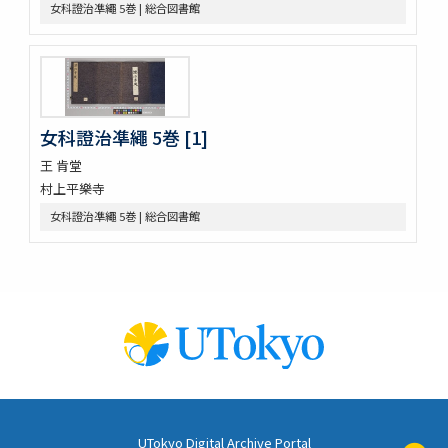
女科證治凖繩 5巻 | 総合図書館
外臺祕要藥品攷
景岳新方砭 4巻
景岳全書 64巻
脚氣症原論
虎列剌病論
攷正古方權量説 1巻附言1巻
女科證治凖繩 5巻 [1]
梧右雜記
王 肯堂
張景岳腫脹全書
村上平樂寺
菩鳴喥英袖珍方叢 初編2巻
雜疫纂要
女科證治凖繩 5巻 | 総合図書館
雜病證治類方 8巻
産科宝凾
三喜備考
時還讀我書
十四經發揮 3巻
十四經發揮 3巻
十四經發揮 3巻
十四經發揮 3巻
痧脹玉衡書 3巻後1巻
種痘新書 12巻(存9巻)
UTokyo Digital Archive Portal