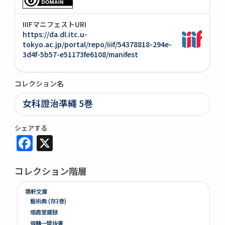
IIIFマニフェストURI
https://da.dl.itc.u-
tokyo.ac.jp/portal/repo/iiif/54378818-294e-
3d4f-5b57-e51173fe6108/manifest
コレクション名
女科證治凖繩 5巻
シェアする
Facebook
X
コレクション階層
鶚軒文庫
藝術典 (存3巻)
烟霞堂雑録
候鯖一臠抜書