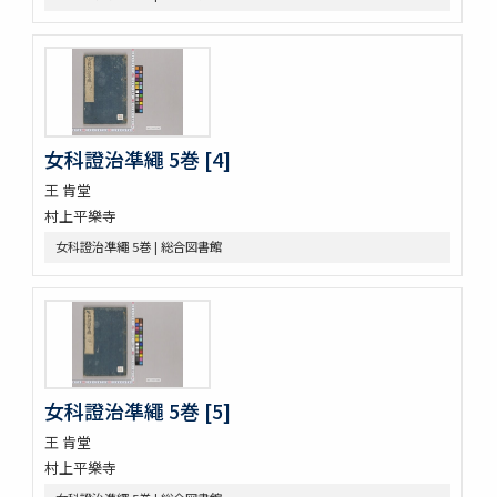
新吉原三芝居附長吏根元由緒書
江戸三芝居并新吉原由緒書
周憲王救荒本草 14巻
本草綱目序註
本艸序例
順抄伊呂波寄
女科證治凖繩 5巻 [4]
新添脩治纂要 5巻
本草和名抜書
王 肯堂
本草和名字類
村上平樂寺
就正大和本艸抜萃
女科證治凖繩 5巻 | 総合図書館
本草綱目譯説 52巻(存4巻)
本草
太平和劑圖經本草藥性緫論
蘭法口傳明細書
醫史 10巻
日記
日記
女科證治凖繩 5巻 [5]
醫藏目録 1巻疹子心法1巻
王 肯堂
鶚軒文庫藏書目録 : 醫書部
村上平樂寺
牛渚漫録續