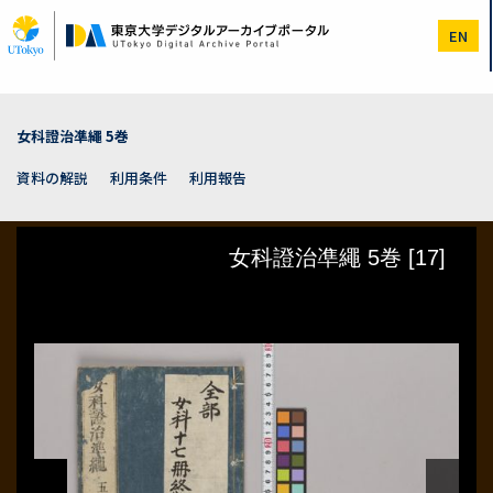
メ
イ
EN
ン
コ
ン
テ
ン
女科證治凖繩 5巻
ツ
に
資料の解説
利用条件
利用報告
移
動