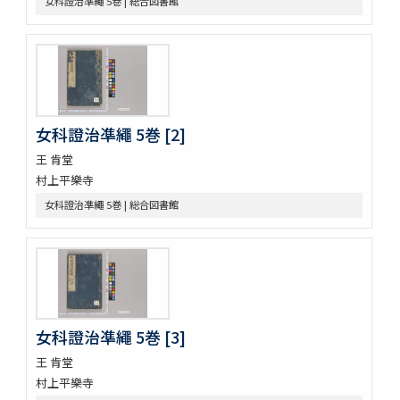
女科證治凖繩 5巻 | 総合図書館
皇朝醫叢續集
經傳醫話
獻芹録
獻芹録
濟生醫院記
煉霞翁年譜
近世名醫傳
女科證治凖繩 5巻 [2]
戊申日記
王 肯堂
橘黄年譜 3巻
村上平樂寺
玉機微義 50巻目録1巻
新刻蕐佗内照圖 2巻
女科證治凖繩 5巻 | 総合図書館
怪疾奇方
蛔蟲論
新刻萬氏家傳廣嗣紀要 5巻
新刊外科正宗 4巻
新刊外科正宗 4巻
新刊外科正宗 4巻
女科證治凖繩 5巻 [3]
新刊外科正宗 4巻(存1巻)
立齋外科發揮 8巻
王 肯堂
新刻秘授外科百効全書 6巻
村上平樂寺
唐王燾先生外臺秘要方 40巻序目1巻