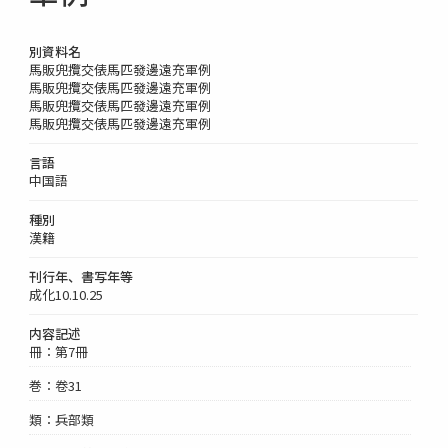
別資料名
馬販兜攬交俵馬匹發邊遠充軍例
馬販兜攬交俵馬匹發邊遠充軍例
馬販兜攬交俵馬匹發邊遠充軍例
馬販兜攬交俵馬匹發邊遠充軍例
言語
中国語
種別
漢籍
刊行年、書写年等
成化10.10.25
内容記述
冊：第7冊
巻：卷31
類：兵部類