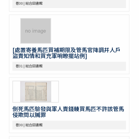
巻37
巻30 | 総合図書館
巻38
巻39
巻40
巻41
巻42
巻43
[處置寄養馬匹買補期限及管馬官降調幷人戶
巻44
盜賣知情和買充軍哨瞭擺站例]
巻45
巻46
巻31 | 総合図書館
巻47
巻48
巻49
巻50
不分巻1
不分巻2
倒死馬匹驗發與軍人賣錢輳買馬匹不許該管馬
不分巻3
侵欺問以贓罪
不分巻4
巻30 | 総合図書館
不分巻5
不分巻6