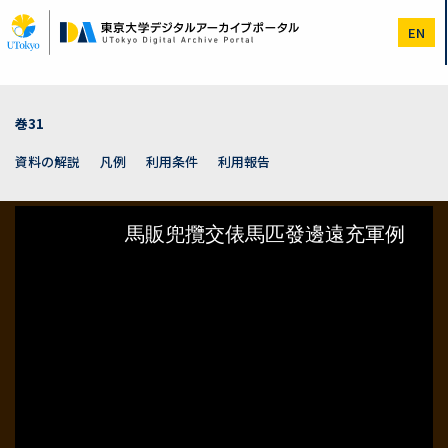
メ
イ
EN
ン
コ
ン
テ
ン
巻31
ツ
に
資料の解説
凡例
利用条件
利用報告
移
動