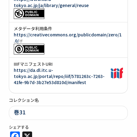
tokyo.ac.jp/ja/library/general/reuse
メタデータ利用条件
https://creativecommons.org/publicdomain/zero/1
.0/
IIIFマニフェストURI
https://da.dl.itc.u-
tokyo.ac.jp/portal/repo/iiif/5781263c-7263-
41fe-9b7d-3b27e53d810d/manifest
コレクション名
巻31
シェアする
Facebook
X