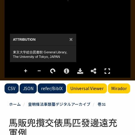
CSV
JSON
refer/BibIX
Universal Viewer
Mirador
ホーム
皇明條法事類纂デジタルアーカイブ
巻31
馬販兜攬交俵馬匹發邊遠充
軍例