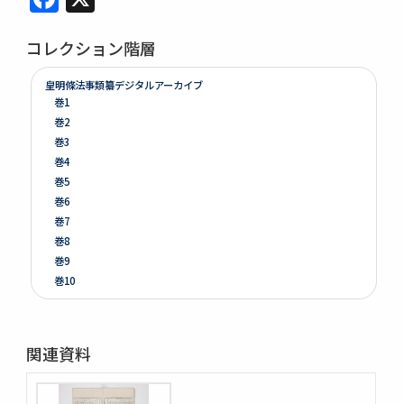
コレクション階層
皇明條法事類纂デジタルアーカイブ
巻1
巻2
巻3
巻4
巻5
巻6
巻7
巻8
巻9
巻10
巻11
巻12
巻13
関連資料
巻14
巻15
巻16