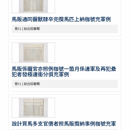
巻17
巻18
馬販通同醫獸隸卒兜攬馬匹上納枷號充軍例
巻19
巻20
巻31 | 総合図書館
巻21
巻22
巻23
巻24
巻25
巻26
馬販係職官亦照例枷號一箇月係邊軍及再犯纍
巻27
犯者發極邊衞分俱充軍例
巻28
巻29
巻31 | 総合図書館
巻30
巻31
巻32
巻33
巻34
巻35
設計買馬多支官價者照馬販攬納事例枷號充軍
巻36