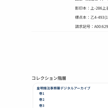
影印本：上-286上
標点本：乙4-493(12
請求記号：A00:629
コレクション階層
皇明條法事類纂デジタルアーカイブ
巻1
巻2
巻3