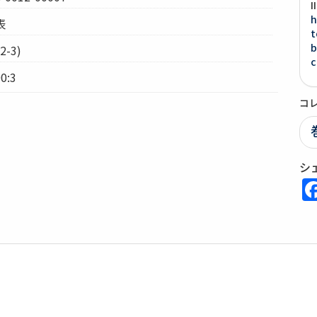
h
表
t
b
-3)
c
0:3
コ
シ