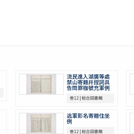
流民進入湖廣等處
禁山寄籍幷捏詞具
告問罪枷號充軍例
巻12 | 総合図書館
逃軍影名寄籍住坐
例
巻12 | 総合図書館