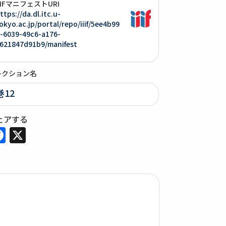
IIIFマニフェストURI
ttps://da.dl.itc.u-
okyo.ac.jp/portal/repo/iiif/5ee4b99
-6039-49c6-a176-
621847d91b9/manifest
レクション名
巻12
ェアする
Facebook
X