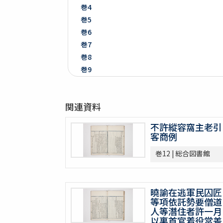
巻4
巻5
巻6
巻7
巻8
巻9
巻10
巻11
関連資料
巻12
巻13
不許縱容窩主老引
巻14
客商例
巻15
巻12 | 総合図書館
巻16
巻17
巻18
曉諭在逃軍民囚匠
巻19
等項依託勢要僧道
巻20
人等潛住者許一月
巻21
以裏首官着役當差