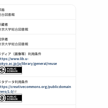
部局
総合図書館
所蔵者
東京大学総合図書館
提供者
東京大学総合図書館
メディア（画像等）利用条件
ttps://www.lib.u-
okyo.ac.jp/ja/library/general/reuse
メタデータ利用条件
ttps://creativecommons.org/publicdomain
zero/1.0/