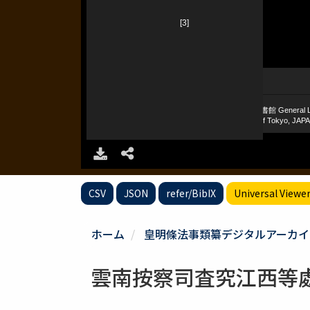
CSV
JSON
refer/BibIX
Universal Viewe
ホーム
皇明條法事類纂デジタルアーカイ
雲南按察司査究江西等