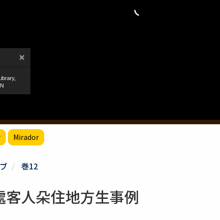
r
Mirador
ブ
巻12
處客人朵住地方生事例