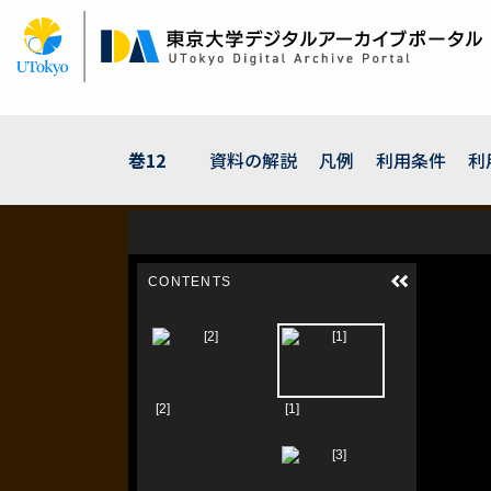
メ
イ
ン
コ
ン
テ
ン
巻12
資料の解説
凡例
利用条件
利
ツ
に
移
動