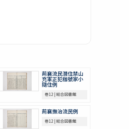
荊襄流民潛住禁山
充軍正犯枷號家小
隨住例
巻12 | 総合図書館
荊襄撫治流民例
巻12 | 総合図書館