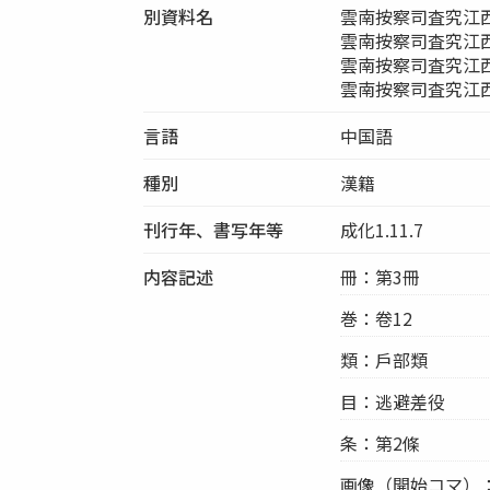
別資料名
雲南按察司査究江
雲南按察司査究江
雲南按察司査究江
雲南按察司査究江
言語
中国語
種別
漢籍
刊行年、書写年等
成化1.11.7
内容記述
冊：第3冊
巻：卷12
類：戶部類
目：逃避差役
条：第2條
画像（開始コマ）：00