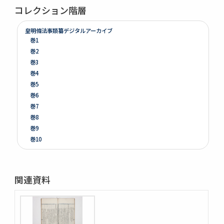
コレクション階層
皇明條法事類纂デジタルアーカイブ
巻1
巻2
巻3
巻4
巻5
巻6
巻7
巻8
巻9
巻10
巻11
巻12
巻13
関連資料
巻14
巻15
巻16
巻17