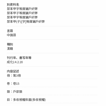
別資料名
禁革甲字等庫鋪戶奸弊
禁革甲子等庫舗戶奸弊
禁革甲字等庫鋪戶奸弊
禁革甲(子)[字]等庫鋪戶奸弊
言語
中国語
種別
漢籍
刊行年、書写年等
成化14.2.20
内容記述
冊：第3冊
巻：卷15
類：戶部類
目：多收稅糧斜面(多收稅糧)