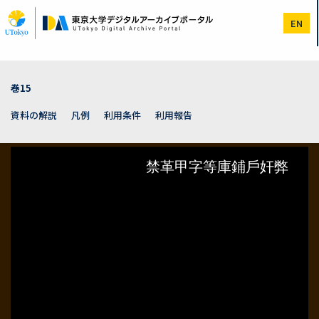
メ
イ
EN
ン
コ
ン
テ
ン
巻15
ツ
に
資料の解説
凡例
利用条件
利用報告
移
動