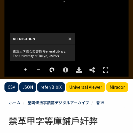
CSV
JSON
refer/BibIX
Universal Viewer
Mirador
ホーム
皇明條法事類纂デジタルアーカイブ
巻15
禁革甲字等庫鋪戶奸弊