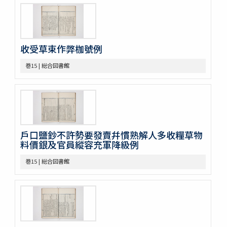
巻39
巻40
巻41
巻42
收受草束作弊枷號例
巻43
巻15 | 総合図書館
巻44
巻45
巻46
巻47
巻48
巻49
戶口鹽鈔不許勢要發賣幷慣熟解人多收糧草物
巻50
料價銀及官員縱容充軍降級例
不分巻1
不分巻2
巻15 | 総合図書館
不分巻3
不分巻4
不分巻5
不分巻6
不分巻7
不分巻8