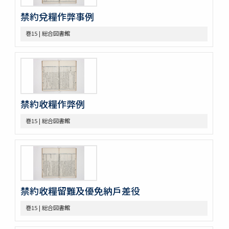
巻18
禁約兌糧作弊事例
巻19
巻20
巻15 | 総合図書館
巻21
巻22
巻23
巻24
巻25
巻26
禁約收糧作弊例
巻27
巻28
巻15 | 総合図書館
巻29
巻30
巻31
巻32
巻33
巻34
禁約收糧留難及優免納戶差役
巻35
巻36
巻15 | 総合図書館
巻37
巻38