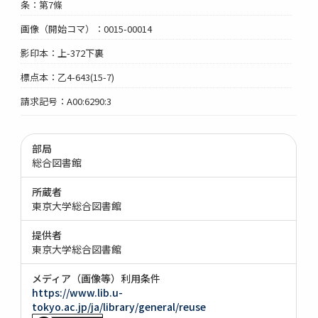
条：第7條
画像（開始コマ）：0015-00014
影印本：上-372下裏
標点本：乙4-643(15-7)
請求記号：A00:6290:3
部局
総合図書館
所蔵者
東京大学総合図書館
提供者
東京大学総合図書館
メディア（画像等）利用条件
https://www.lib.u-
tokyo.ac.jp/ja/library/general/reuse