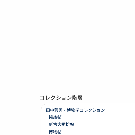
コレクション階層
田中芳男・博物学コレクション
捃拾帖
新古大捃拾帖
博物帖