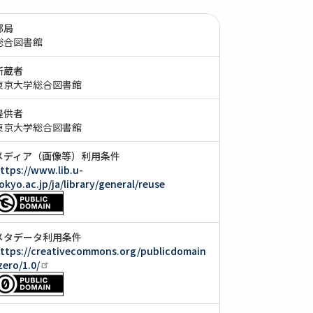
部局
総合図書館
所蔵者
東京大学総合図書館
提供者
東京大学総合図書館
メディア（画像等）利用条件
ttps://www.lib.u-
okyo.ac.jp/ja/library/general/reuse
メタデータ利用条件
ttps://creativecommons.org/publicdomain
zero/1.0/