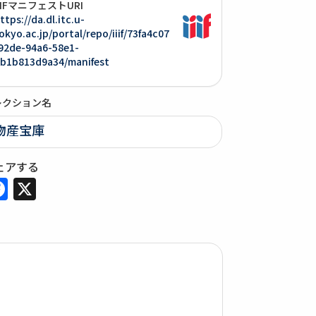
IIIFマニフェストURI
ttps://da.dl.itc.u-
okyo.ac.jp/portal/repo/iiif/73fa4c07
92de-94a6-58e1-
b1b813d9a34/manifest
レクション名
物産宝庫
ェアする
Facebook
X