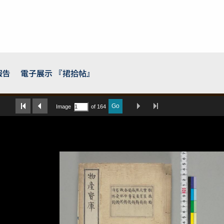
報告
電子展示 『捃拾帖』