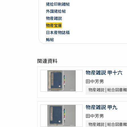
捃拾印刷雑帖
外国捃拾帖
物産雑説
物産宝庫
日本産物誌稿
鯣帖
多識帖
明治六年墺國博覽會出品寫真帖
関連資料
教草
台湾帖
物産雑説 甲十六
神都印刷帖附農業館掛図・絵
田中芳男
共進会並水産博覧会帖
繭絲織物陶漆器共進会帖
物産雑説 | 総合図書館
博物學寫眞圖
鳥類標本及寫眞圖
物産雑説 甲九
蟲譜 3巻
田中芳男
雀巣庵禽譜
物産雑説 | 総合図書館
隨観冩真 20巻 (存4巻)