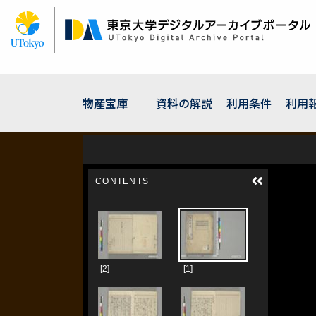
メ
イ
ン
コ
ン
テ
ン
物産宝庫
資料の解説
利用条件
利用
ツ
に
移
動