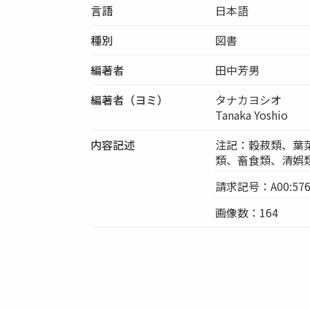
言語
日本語
種別
図書
編著者
田中芳男
編著者（ヨミ）
タナカヨシオ
Tanaka Yoshio
内容記述
注記：穀菽類、葉
類、畜食類、清娯
請求記号：A00:576
画像数：164