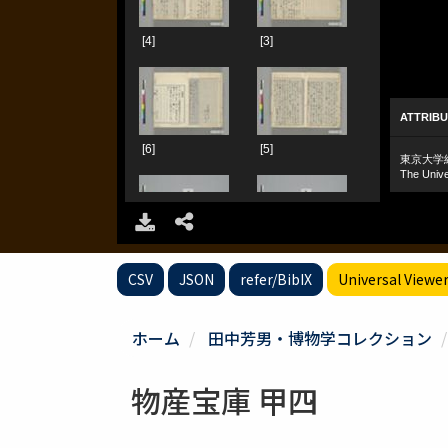
CSV
JSON
refer/BibIX
Universal Viewe
ホーム
田中芳男・博物学コレクション
物産宝庫 甲四