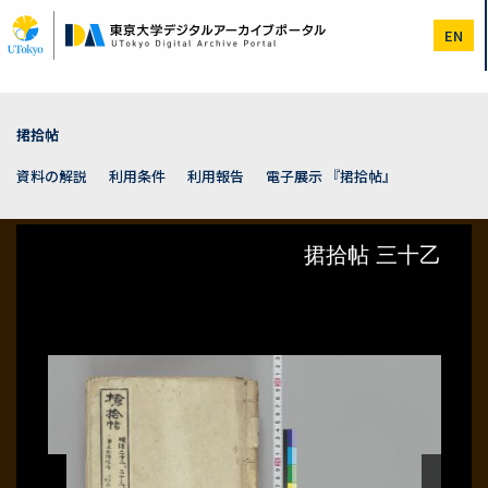
メ
イ
EN
ン
コ
ン
テ
ン
捃拾帖
ツ
に
資料の解説
利用条件
利用報告
電子展示 『捃拾帖』
移
動