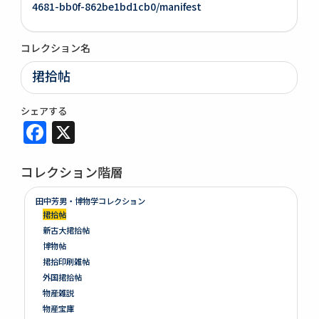
4681-bb0f-862be1bd1cb0/manifest
コレクション名
捃拾帖
シェアする
Facebook
X
コレクション階層
田中芳男・博物学コレクション
捃拾帖
新古大捃拾帖
博物帖
捃拾印刷雑帖
外国捃拾帖
物産雑説
物産宝庫