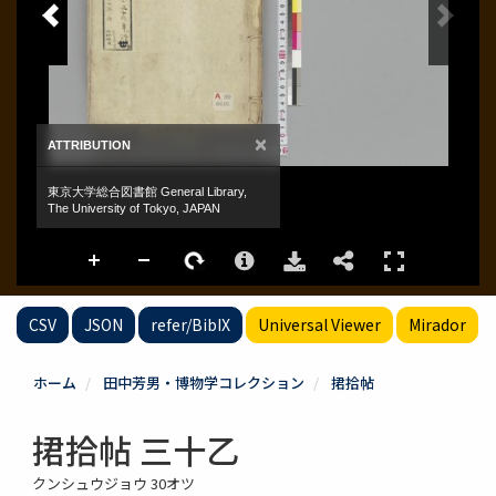
CSV
JSON
refer/BibIX
Universal Viewer
Mirador
ホーム
田中芳男・博物学コレクション
捃拾帖
捃拾帖 三十乙
クンシュウジョウ 30オツ