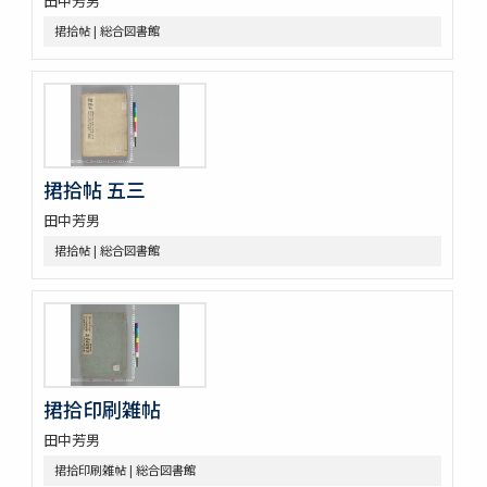
田中芳男
鯨記 1巻補遺1巻
捃拾帖 | 総合図書館
蟲譜 11巻
砂挼子蠨蛸圖説
麞説
蘭畹摘芳 初編3巻
有用植物圖 3巻
動物訓蒙
動物學 2巻
捃拾帖 五三
内外博覽會ニ關スル調査資料
田中芳男
捃拾帖 | 総合図書館
捃拾印刷雑帖
田中芳男
捃拾印刷雑帖 | 総合図書館