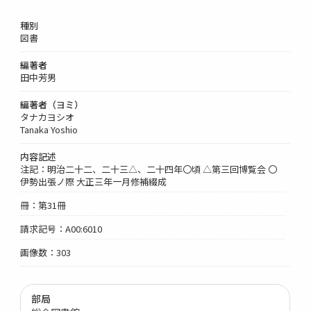
種別
図書
編著者
田中芳男
編著者（ヨミ）
タナカヨシオ
Tanaka Yoshio
内容記述
注記：明治二十二、二十三△、二十四年〇頃 △第三回博覧会 〇
伊勢出張ノ際 大正三年一月修補綴成
冊：第31冊
請求記号：A00:6010
画像数：303
部局