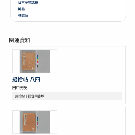
日本産物誌稿
鯣帖
多識帖
明治六年墺國博覽會出品寫真帖
教草
台湾帖
関連資料
神都印刷帖附農業館掛図・絵
共進会並水産博覧会帖
繭絲織物陶漆器共進会帖
博物學寫眞圖
鳥類標本及寫眞圖
蟲譜 3巻
捃拾帖 八四
雀巣庵禽譜
田中芳男
隨観冩真 20巻 (存4巻)
蟲豸圖譜 (存2巻)
捃拾帖 | 総合図書館
禽譜
坤輿圖説
象志
鶴虱攷 1巻附聖恵方1巻醫方類聚撮鈔1巻
薩州産物録
搾油濫觴 1巻裏書1巻附考1巻