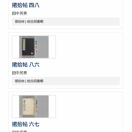
捃拾帖 四八
甘蔗記 1巻附1巻
田中芳男
砂糖製作記 : 砂糖の作りかたをしる
合食禁 : 同時忌物
捃拾帖 | 総合図書館
大同類聚方 100巻 (存76巻)
傳演味玄集 3巻
周定王救荒本草和名選 14巻
羊歯印影圖
新定羊齒目録 1巻附羊歯目録1巻
尾張吉田雀巣庵主人遺稿草木写生図
捃拾帖 八六
救荒夲草記聞 14巻附救荒野譜紀聞1巻補遺1巻
艸木譜目録 2巻
田中芳男
雀巣庵植物印葉圖
捃拾帖 | 総合図書館
南海包譜 3巻附録1巻
本草圖譜 (存78巻)
草木冩生啚 4巻
筑肥植物一斑 : 明治十ニ年紀行抜萃
蟲豸類 1巻付1巻
南海禽譜 6巻
捃拾帖 六七
鯨鰌正圖
南紀熊野浦漁者太地角右衞門所藏鯨魚種品圖目