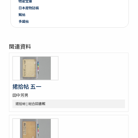
物産宝庫
日本産物誌稿
鯣帖
多識帖
明治六年墺國博覽會出品寫真帖
教草
台湾帖
関連資料
神都印刷帖附農業館掛図・絵
共進会並水産博覧会帖
繭絲織物陶漆器共進会帖
博物學寫眞圖
鳥類標本及寫眞圖
蟲譜 3巻
捃拾帖 五一
雀巣庵禽譜
田中芳男
隨観冩真 20巻 (存4巻)
蟲豸圖譜 (存2巻)
捃拾帖 | 総合図書館
禽譜
坤輿圖説
象志
鶴虱攷 1巻附聖恵方1巻醫方類聚撮鈔1巻
薩州産物録