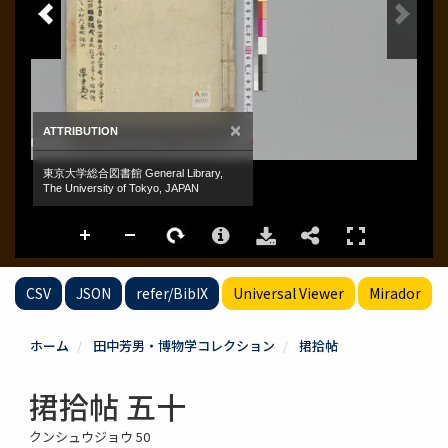
CSV
JSON
refer/BibIX
Universal Viewer
Mirador
ホーム
田中芳男・博物学コレクション
捃拾帖
捃拾帖 五十
クンシュウジョウ 50