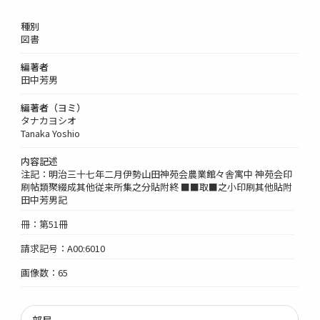
種別
図書
編著者
田中芳男
編著者（ヨミ）
タナカヨシオ
Tanaka Yoshio
内容記述
注記：明治三十七年二月伊勢山田神苑会農業館々舎寓中 神苑会印
刷帖類聚綴成其他従来所集之分貼附終 ■■取■之小印刷其他貼附
田中芳男記
冊：第51冊
請求記号：A00:6010
画像数：65
部局