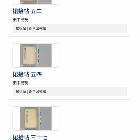
搾油濫觴 1巻裏書1巻附考1巻
捃拾帖 五二
甘蔗記 1巻附1巻
田中芳男
砂糖製作記 : 砂糖の作りかたをしる
合食禁 : 同時忌物
捃拾帖 | 総合図書館
大同類聚方 100巻 (存76巻)
傳演味玄集 3巻
周定王救荒本草和名選 14巻
羊歯印影圖
新定羊齒目録 1巻附羊歯目録1巻
尾張吉田雀巣庵主人遺稿草木写生図
捃拾帖 五四
救荒夲草記聞 14巻附救荒野譜紀聞1巻補遺1巻
艸木譜目録 2巻
田中芳男
雀巣庵植物印葉圖
捃拾帖 | 総合図書館
南海包譜 3巻附録1巻
本草圖譜 (存78巻)
草木冩生啚 4巻
筑肥植物一斑 : 明治十ニ年紀行抜萃
蟲豸類 1巻付1巻
南海禽譜 6巻
捃拾帖 三十七
鯨鰌正圖