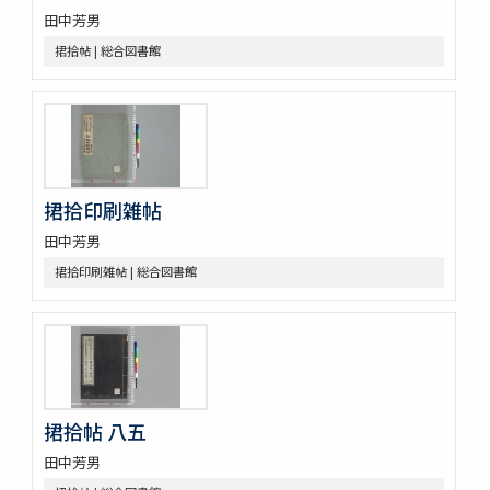
南紀熊野浦漁者太地角右衞門所藏鯨魚種品圖目
田中芳男
鯨記 1巻補遺1巻
捃拾帖 | 総合図書館
蟲譜 11巻
砂挼子蠨蛸圖説
麞説
蘭畹摘芳 初編3巻
有用植物圖 3巻
動物訓蒙
動物學 2巻
捃拾印刷雑帖
内外博覽會ニ關スル調査資料
田中芳男
捃拾印刷雑帖 | 総合図書館
捃拾帖 八五
田中芳男