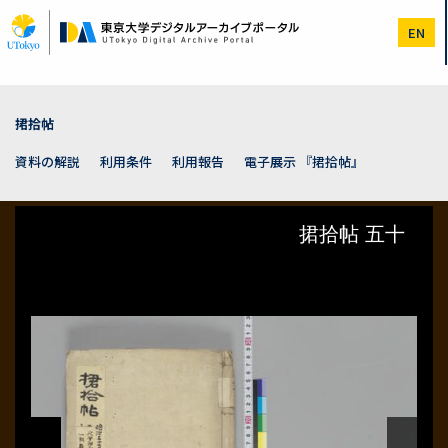
メ
イ
EN
ン
コ
ン
テ
ン
捃拾帖
ツ
に
資料の解説
利用条件
利用報告
電子展示 『捃拾帖』
移
動