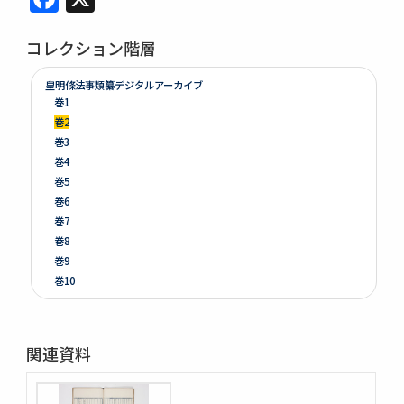
コレクション階層
皇明條法事類纂デジタルアーカイブ
巻1
巻2
巻3
巻4
巻5
巻6
巻7
巻8
巻9
巻10
巻11
巻12
巻13
関連資料
巻14
巻15
巻16