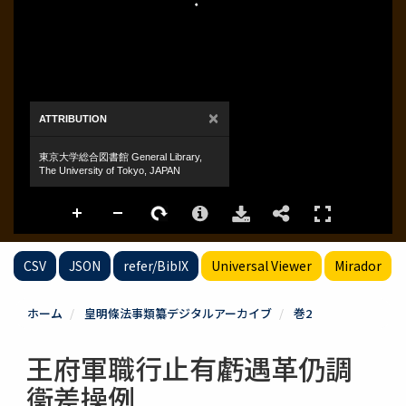
CSV
JSON
refer/BibIX
Universal Viewer
Mirador
ホーム
皇明條法事類纂デジタルアーカイブ
巻2
王府軍職行止有虧遇革仍調
衞差操例