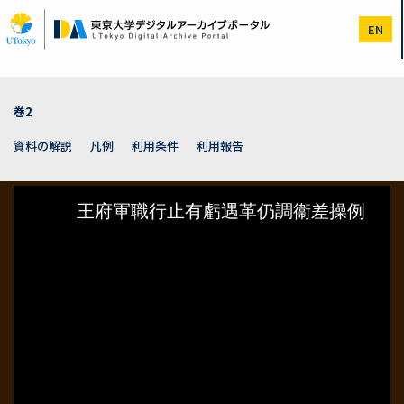
メ
イ
EN
ン
コ
ン
テ
ン
巻2
ツ
に
資料の解説
凡例
利用条件
利用報告
移
動