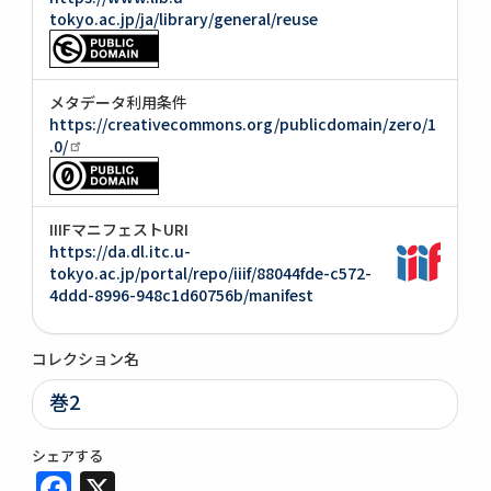
tokyo.ac.jp/ja/library/general/reuse
メタデータ利用条件
https://creativecommons.org/publicdomain/zero/1
.0/
IIIFマニフェストURI
https://da.dl.itc.u-
tokyo.ac.jp/portal/repo/iiif/88044fde-c572-
4ddd-8996-948c1d60756b/manifest
コレクション名
巻2
シェアする
Facebook
X