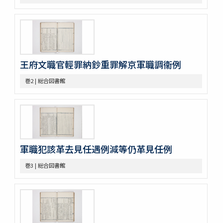
巻37
巻38
巻39
巻40
巻41
巻42
王府文職官輕罪納鈔重罪解京軍職調衞例
巻43
巻2 | 総合図書館
巻44
巻45
巻46
巻47
巻48
巻49
軍職犯該革去見任遇例減等仍革見任例
巻50
不分巻1
巻3 | 総合図書館
不分巻2
不分巻3
不分巻4
不分巻5
不分巻6