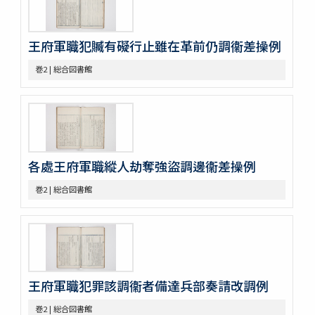
巻17
巻18
王府軍職犯贓有礙行止雖在革前仍調衞差操例
巻19
巻20
巻2 | 総合図書館
巻21
巻22
巻23
巻24
巻25
巻26
各處王府軍職縱人劫奪強盜調邊衞差操例
巻27
巻28
巻2 | 総合図書館
巻29
巻30
巻31
巻32
巻33
巻34
王府軍職犯罪該調衞者備達兵部奏請改調例
巻35
巻36
巻2 | 総合図書館